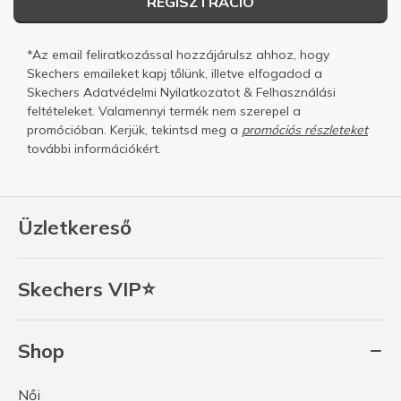
REGISZTRÁCIÓ
*Az email feliratkozással hozzájárulsz ahhoz, hogy
Skechers emaileket kapj tőlünk, illetve elfogadod a
Skechers
Adatvédelmi Nyilatkozatot
&
Felhasználási
feltételeket.
Valamennyi termék nem szerepel a
promócióban. Kerjük, tekintsd meg a
promóciós részleteket
további információkért.
Üzletkereső
Skechers VIP⭐
Shop
Női