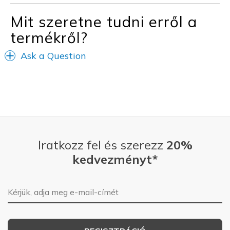
Sizing
Feels true to size
Mit szeretne tudni erről a
View On Shoes
I'm Into Shoes
termékről?
Ask a Question
Iratkozz fel és szerezz
20%
kedvezményt*
E-mail-cím