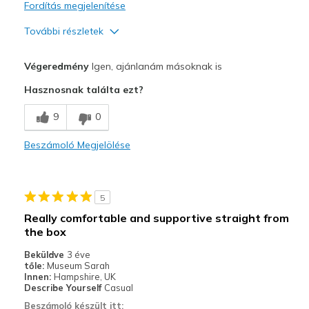
Fordítás megjelenítése
További részletek
Profi
Végeredmény
Igen, ajánlanám másoknak is
Comfortable
Hasznosnak találta ezt?
Legjobb használat
9
0
Work shoe
Beszámoló Megjelölése
Width
Feels true to width
Sizing
Feels true to size
View On Shoes
I'm Really Into Shoes
5
Really comfortable and supportive straight from
the box
Beküldve
3 éve
tőle:
Museum Sarah
Innen:
Hampshire, UK
Describe Yourself
Casual
Beszámoló készült itt: