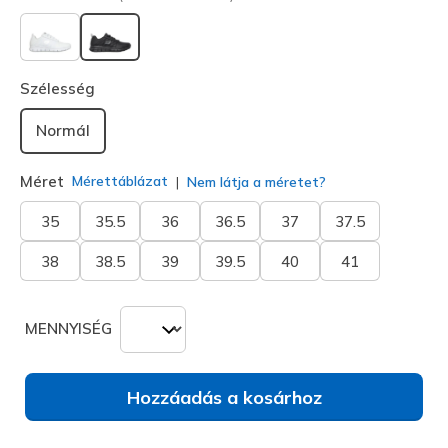
kiválasztva
Szélesség
Normál
Méret
Mérettáblázat
Nem látja a méretet?
35
35.5
36
36.5
37
37.5
38
38.5
39
39.5
40
41
MENNYISÉG
Hozzáadás a kosárhoz