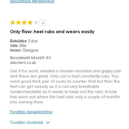
Beszámoló Megjelölése
Wear Out Quickly
Legjobb használat
4
Travel
Only flaw: heel rubs and wears easily
Work
Beküldve
3 éve
tőle:
Ellie
Width
Feels true to width
Innen:
Glasgow
Sizing
Feels true to size
Beszámoló készült itt:
skechers.co.uk
View On Shoes
Shoes are for Wearing
Use it for work, needed a shower-resistant and grippy pair
and these are great. Only con is heel constantly rubs. You
need good thick pair of socks to counter that but then the
feet can get sweaty as it is not very breathable
(understandable as it needs to keep out the rain). A hole
has worn out where the heel rubs only a couple of months
into owning them
Fordítás megjelenítése
További részletek