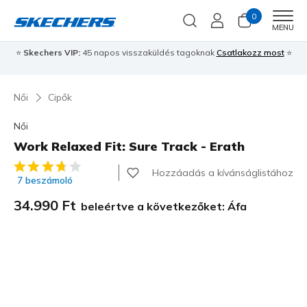
0
Men
MENU
⭐
Skechers VIP:
45 napos visszaküldés tagoknak
Csatlakozz most
⭐
Női
Cipők
Női
Work Relaxed Fit: Sure Track - Erath
5 az 5-ből ügyfélértékelés
Hozzáadás a kívánságlistához
7 beszámoló
34.990 Ft
beleértve a következőket: Áfa