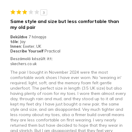
3
Same style and size but less comfortable than
my old pair
Beküldve
7 hónapja
tőle:
Jay
Innen:
Exeter, UK
Describe Yourself
Practical
Beszámoló készült itt:
skechers.co.uk
The pair I bought in November 2024 were the most
comfortable work shoes I have ever worn. No 'wearing in'
required, light, soft, and the memory foam felt gentle
underfoot. The perfect size in length (3.5 UK size) but also
having plenty of room for my toes. I wore them almost every
day, through rain and mud, and they stood up to it all and
kept my feet dry. I have just bought a new pair, the same
style and size, and am disappointed. Vey much tighter and
less roomy about my toes, also a firmer build overall means
they are less comfortable on first wearing. I very nearly
returned them but have decided to hope that they wear in
and stretch. But I am disappointed that they feel very