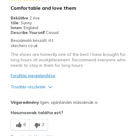
Comfortable and love them
Beküldve
2 éve
tőle:
Sunny
Innen:
England
Describe Yourself
Casual
Beszámoló készült itt:
skechers.co.uk
The shoes are honestly one of the best I have brought for
long hours at work/placement. Recommend everyone who
needs to stay in them for long hours.
Fordítás megjelenítése
További részletek
Profi
Végeredmény
Igen, ajánlanám másoknak is
Comfortable
Hasznosnak találta ezt?
Durable
6
2
Kontra