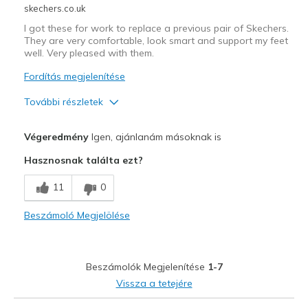
skechers.co.uk
I got these for work to replace a previous pair of Skechers.
They are very comfortable, look smart and support my feet
well. Very pleased with them.
Fordítás megjelenítése
További részletek
Profi
Végeredmény
Igen, ajánlanám másoknak is
Attractive Design
Hasznosnak találta ezt?
Comfortable
11
0
Legjobb használat
Beszámoló Megjelölése
Casual Wear
Travel
Beszámolók Megjelenítése
1-7
Work
Vissza a tetejére
Width
Feels true to width