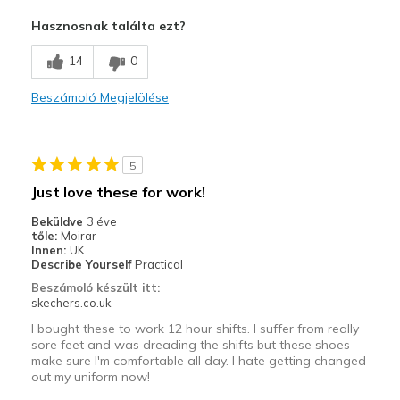
Kontra
Hasznosnak találta ezt?
Wear Out Quickly
14
0
Legjobb használat
Beszámoló Megjelölése
Work
5
Just love these for work!
Beküldve
3 éve
tőle:
Moirar
Innen:
UK
Describe Yourself
Practical
Beszámoló készült itt:
skechers.co.uk
I bought these to work 12 hour shifts. I suffer from really
sore feet and was dreading the shifts but these shoes
make sure I'm comfortable all day. I hate getting changed
out my uniform now!