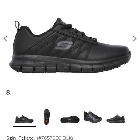
Szín
Fekete
(#
76576EC
BLK
)