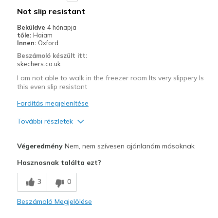
Not slip resistant
Beküldve
4 hónapja
tőle:
Haiam
Innen:
Oxford
Beszámoló készült itt:
skechers.co.uk
I am not able to walk in the freezer room Its very slippery Is
this even slip resistant
Fordítás megjelenítése
További részletek
Kontra
Végeredmény
Nem, nem szívesen ajánlanám másoknak
Poor Quality
Hasznosnak találta ezt?
Wear Out Quickly
3
0
Width
Feels true to width
Beszámoló Megjelölése
Sizing
Feels true to size