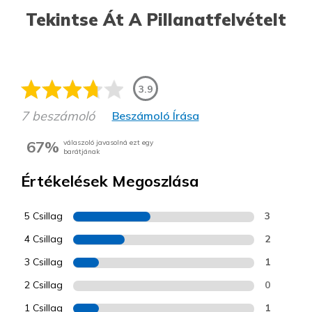
Tekintse Át A Pillanatfelvételt
3.9
7 beszámoló
Beszámoló Írása
67%
válaszoló javasolná ezt egy
barátjának
Értékelések Megoszlása
5 Csillag
3
4 Csillag
2
3 Csillag
1
2 Csillag
0
1 Csillag
1