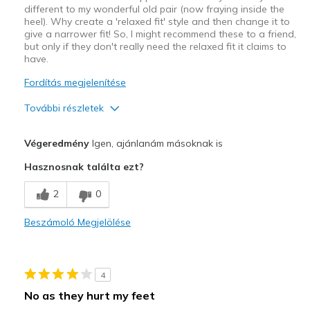
different to my wonderful old pair (now fraying inside the
heel). Why create a 'relaxed fit' style and then change it to
give a narrower fit! So, I might recommend these to a friend,
but only if they don't really need the relaxed fit it claims to
have.
Fordítás megjelenítése
További részletek
Profi
Végeredmény
Igen, ajánlanám másoknak is
Excellent grip
Hasznosnak találta ezt?
rainproof
2
0
Kontra
Beszámoló Megjelölése
Need Break In
less roomy toe box than previously
4
Legjobb használat
No as they hurt my feet
Casual Wear