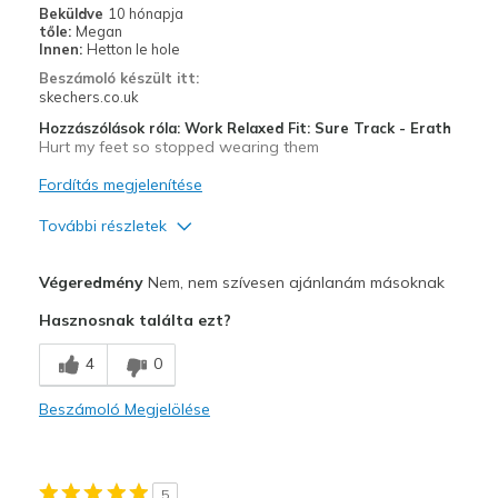
Beküldve
10 hónapja
tőle:
Megan
Icy conditions
Innen:
Hetton le hole
Beszámoló készült itt:
Travel
skechers.co.uk
Width
Hozzászólások róla: Work Relaxed Fit: Sure Track - Erath
Feels too narrow
Hurt my feet so stopped wearing them
Sizing
Feels half size too small
View On Shoes
Fordítás megjelenítése
Shoes are for Wearing
További részletek
Width
Feels true to width
Végeredmény
Nem, nem szívesen ajánlanám másoknak
Hasznosnak találta ezt?
4
0
Beszámoló Megjelölése
5