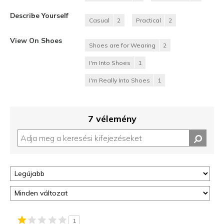
Describe Yourself
Casual
2
Practical
2
View On Shoes
Shoes are for Wearing
2
I'm Into Shoes
1
I'm Really Into Shoes
1
7 vélemény
1