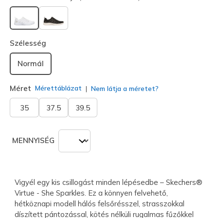
kiválasztva
Szélesség
Normál
Méret
Mérettáblázat
Nem látja a méretet?
35
37.5
39.5
MENNYISÉG
Vigyél egy kis csillogást minden lépésedbe – Skechers®
Virtue - She Sparkles. Ez a könnyen felvehető,
hétköznapi modell hálós felsőrésszel, strasszokkal
díszített pántozással, kötés nélküli rugalmas fűzőkkel