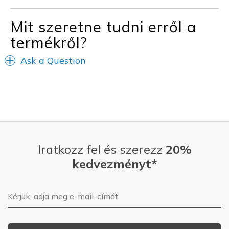
Special Occasions
Travel
Mit szeretne tudni erről a
termékről?
Width
Feels true to width
Sizing
Feels true to size
Ask a Question
View On Shoes
I'm Really Into Shoes
Iratkozz fel és szerezz
20%
kedvezményt*
E-mail-cím