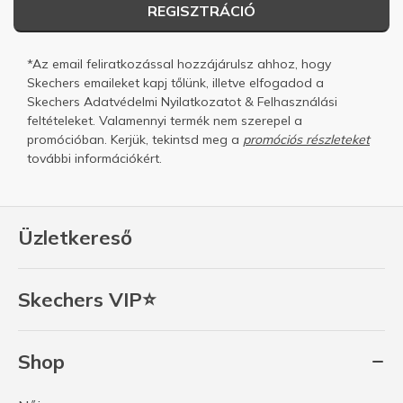
REGISZTRÁCIÓ
*Az email feliratkozással hozzájárulsz ahhoz, hogy
Skechers emaileket kapj tőlünk, illetve elfogadod a
Skechers
Adatvédelmi Nyilatkozatot
&
Felhasználási
feltételeket.
Valamennyi termék nem szerepel a
promócióban. Kerjük, tekintsd meg a
promóciós részleteket
további információkért.
Üzletkereső
Skechers VIP⭐
Shop