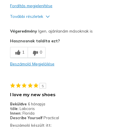
Fordítás megjelenítése
További részletek
Profi
Végeredmény
Igen, ajánlanám másoknak is
Attractive Design
Hasznosnak találta ezt?
Comfortable
1
0
Stylish
Beszámoló Megjelölése
Legjobb használat
Casual Wear
5
Going Out
I love my new shoes
Width
Feels true to width
Beküldve
6 hónapja
tőle:
Labcoris
Sizing
Feels true to size
Innen:
Florida
View On Shoes
I'm Really Into Shoes
Describe Yourself
Practical
Beszámoló készült itt: