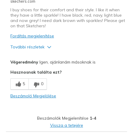
skechers.com
I buy shoes for their comfort and their style. I like it when
they have a little sparkle! I have black, red, navy, light blue
and now grey! I need dark brown with sparkles! Please get
on that Sketchers!
Fordítás megjelenítése
További részletek
Profi
Végeredmény
Igen, ajánlanám másoknak is
Attractive Design
Hasznosnak találta ezt?
Comfortable
5
0
Stylish
Beszámoló Megjelölése
Legjobb használat
Casual Wear
Beszámolók Megjelenítése
1-4
Going Out
Vissza a tetejére