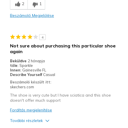
2
1
Stylish
Beszámoló Megjelölése
Legjobb használat
Casual Wear
4
Going Out
Not sure about purchasing this particular shoe
again
Travel
Beküldve
2 hónapja
Width
Feels too wide
tőle:
Sparkle
Innen:
Gainesville FL
Sizing
Feels true to size
Describe Yourself
Casual
View On Shoes
Shoes are for Wearing
Beszámoló készült itt:
skechers.com
The shoe is very cute but I have sciatica and this shoe
doesn't offer much support
Fordítás megjelenítése
További részletek