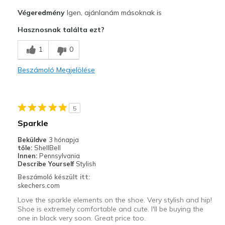
Profi
Végeredmény
Igen, ajánlanám másoknak is
Attractive Design
Hasznosnak találta ezt?
Kontra
1
0
Poor Cushioning
Beszámoló Megjelölése
Legjobb használat
Casual Wear
5
Width
Feels too wide
Sparkle
Sizing
Feels half size too big
Beküldve
3 hónapja
View On Shoes
I'm Really Into Shoes
tőle:
ShellBell
Innen:
Pennsylvania
Describe Yourself
Stylish
Beszámoló készült itt:
skechers.com
Love the sparkle elements on the shoe. Very stylish and hip!
Shoe is extremely comfortable and cute. I'll be buying the
one in black very soon. Great price too.