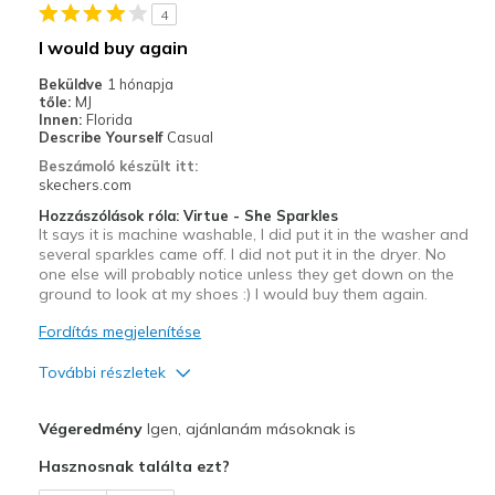
4
I would buy again
Beküldve
1 hónapja
tőle:
MJ
Innen:
Florida
Describe Yourself
Casual
Beszámoló készült itt:
skechers.com
Hozzászólások róla: Virtue - She Sparkles
It says it is machine washable, I did put it in the washer and
several sparkles came off. I did not put it in the dryer. No
one else will probably notice unless they get down on the
ground to look at my shoes :) I would buy them again.
Fordítás megjelenítése
További részletek
Profi
Végeredmény
Igen, ajánlanám másoknak is
Attractive Design
Hasznosnak találta ezt?
Comfortable