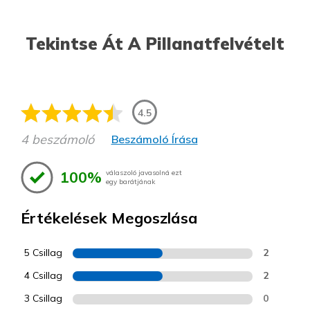
Tekintse Át A Pillanatfelvételt
4.5
4 beszámoló
Beszámoló Írása
100%
válaszoló javasolná ezt
egy barátjának
Értékelések Megoszlása
5 Csillag
2
4 Csillag
2
3 Csillag
0