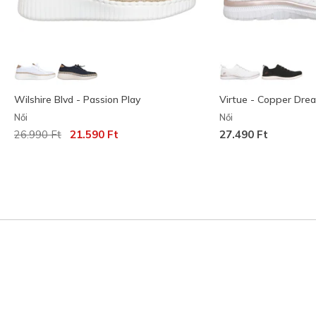
Wilshire Blvd - Passion Play
Virtue - Copper Dre
Női
Női
Az ár a következőhöz képest csökkent:
címzett:
26.990 Ft
21.590 Ft
27.490 Ft