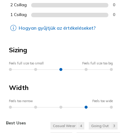
2 Csillag
0
1 Csillag
0
Hogyan gyűjtjük az értékeléseket?
Sizing
Feels full size too small
Feels full size too big
Width
Feels too narrow
Feels too wide
Best Uses
Casual Wear
4
Going Out
3