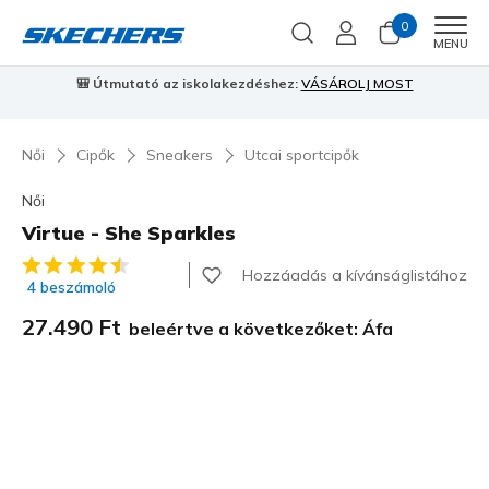
0
Men
MENU
⭐
Skechers VIP:
45 napos visszaküldés tagoknak
Csatlakozz most
⭐
Női
Cipők
Sneakers
Utcai sportcipők
Női
Virtue - She Sparkles
5 az 5-ből ügyfélértékelés
Hozzáadás a kívánságlistához
4 beszámoló
27.490 Ft
beleértve a következőket: Áfa