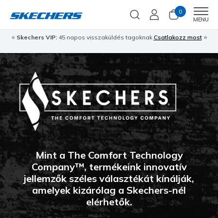
0
Men
MENU
⭐
Skechers VIP:
45 napos visszaküldés tagoknak
Csatlakozz most
⭐
Mint a The Comfort Technology
Company™, termékeink innovatív
jellemzők széles választékát kínálják,
amelyek kizárólag a Skechers-nél
elérhetők.