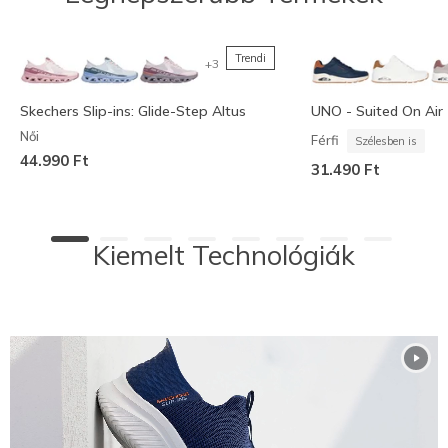
Trendi
+3
Skechers Slip-ins: Glide-Step Altus
UNO - Suited On Air
Női
Férfi
Szélesben is
44.990 Ft
31.490 Ft
Kiemelt Technológiák