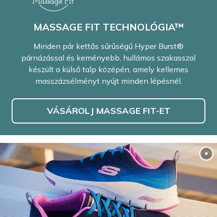
MASSAGE FIT TECHNOLÓGIA™
Minden pár kettős sűrűségű Hyper Burst®
párnázással és keményebb, hullámos szakasszal
készült a külső talp középén, amely kellemes
masszázsélményt nyújt minden lépésnél.
VÁSÁROLJ MASSAGE FIT-ET