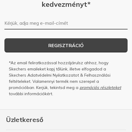
kedvezményt*
E-mail-cím
REGISZTRÁCIÓ
*Az email feliratkozással hozzájárulsz ahhoz, hogy
Skechers emaileket kapj tőlünk, illetve elfogadod a
Skechers
Adatvédelmi Nyilatkozatot
&
Felhasználási
feltételeket.
Valamennyi termék nem szerepel a
promócióban. Kerjük, tekintsd meg a
promóciós részleteket
további információkért.
Üzletkereső