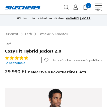
0
Men
MENU
🎒 Útmutató az iskolakezdéshez:
VÁSÁROLJ MOST
⭐
S
Ruházat
Férfi
Dzsekik & Kabátok
Férfi
Cozy Fit Hybrid Jacket 2.0
4,3 az 5-ből ügyfélértékelés
Hozzáadás a kívánságlistához
2 beszámoló
29.990 Ft
beleértve a következőket: Áfa