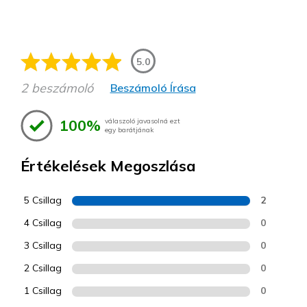
5.0
2 beszámoló
Beszámoló Írása
100%
válaszoló javasolná ezt
egy barátjának
Értékelések Megoszlása
5 Csillag
2
4 Csillag
0
3 Csillag
0
2 Csillag
0
1 Csillag
0