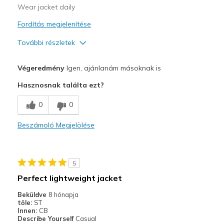
Wear jacket daily
Fordítás megjelenítése
További részletek
Profi
Végeredmény
Igen, ajánlanám másoknak is
Attractive Design
Hasznosnak találta ezt?
Breathe Well
0
0
Comfortable
Beszámoló Megjelölése
Durable
Stylish
5
Legjobb használat
Perfect lightweight jacket
Casual Wear
Beküldve
8 hónapja
tőle:
ST
Going Out
Innen:
CB
Describe Yourself
Casual