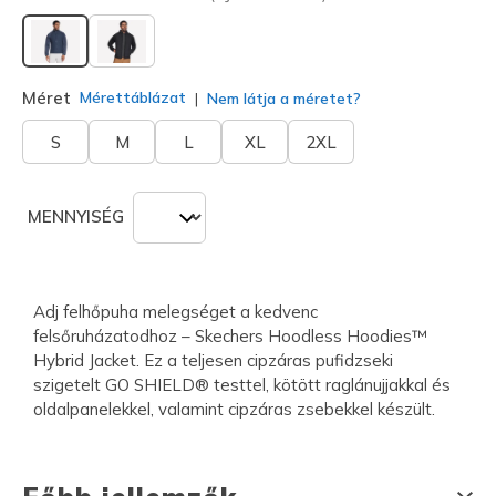
kiválasztva
Méret
Mérettáblázat
Nem látja a méretet?
S
M
L
XL
2XL
MENNYISÉG
Adj felhőpuha melegséget a kedvenc
felsőruházatodhoz – Skechers Hoodless Hoodies™
Hybrid Jacket. Ez a teljesen cipzáras pufidzseki
szigetelt GO SHIELD® testtel, kötött raglánujjakkal és
oldalpanelekkel, valamint cipzáras zsebekkel készült.