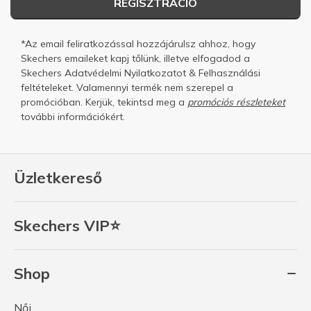
REGISZTRÁCIÓ
*Az email feliratkozással hozzájárulsz ahhoz, hogy
Skechers emaileket kapj tőlünk, illetve elfogadod a
Skechers
Adatvédelmi Nyilatkozatot
&
Felhasználási
feltételeket.
Valamennyi termék nem szerepel a
promócióban. Kerjük, tekintsd meg a
promóciós részleteket
további információkért.
Üzletkereső
Skechers VIP⭐
Shop
Női