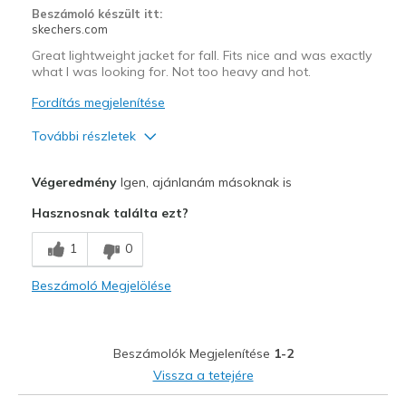
Special Occasions
Beszámoló készült itt:
skechers.com
Travel
Great lightweight jacket for fall. Fits nice and was exactly
what I was looking for. Not too heavy and hot.
Width
Feels true to width
Sizing
Feels true to size
Fordítás megjelenítése
További részletek
Profi
Végeredmény
Igen, ajánlanám másoknak is
Comfortable
Hasznosnak találta ezt?
Stylish
1
0
Legjobb használat
Beszámoló Megjelölése
Casual Wear
Width
Feels true to width
Beszámolók Megjelenítése
1-2
Sizing
Feels true to size
Vissza a tetejére
View On Shoes
I'm Into Shoes