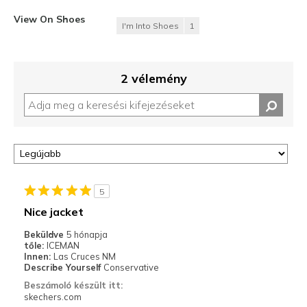
View On Shoes
I'm Into Shoes
1
2 vélemény
5
Nice jacket
Beküldve
5 hónapja
tőle:
ICEMAN
Innen:
Las Cruces NM
Describe Yourself
Conservative
Beszámoló készült itt:
skechers.com