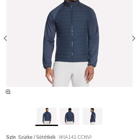
Szín
Szürke / Sötétkék
(#
JA141
CCNV
)