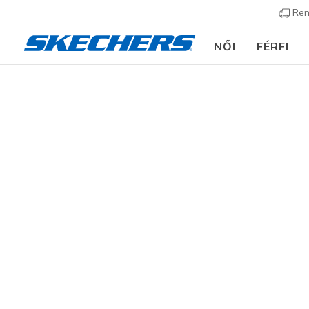
Ren
NŐI
FÉRFI
Férfi
Cipők