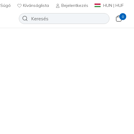
Súgó
Kívánságlista
Bejelentkezés
HUN | HUF
0
Arcade - Meet Ya There
Hozzáadás a kívánságlistához
5 beszámoló
lértékelés
Ft
beleértve a következőket: Áfa
83221
WHT
)