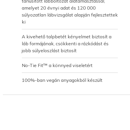
tanúsított lábboltozat alátámasztással,
amelyet 20 évnyi adat és 120 000
súlyozatlan lábvizsgálat alapján fejlesztettek
ki
A kivehető talpbetét kényelmet biztosít a
láb formájának, csökkenti a rázkódást és
jobb súlyeloszlást biztosít
No-Tie Fit™ a könnyed viseletért
100%-ban vegán anyagokból készült