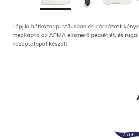
Lépj ki hétköznapi stílusban és párnázott kén
megkapta az APMA elismerő pecsétjét, és rugalm
középtalppal készült.