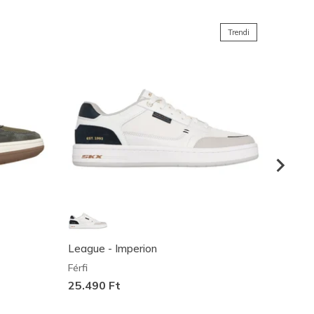
Trendi
League - Imperion
Arch F
Férfi
Női
S
25.490 Ft
29.49