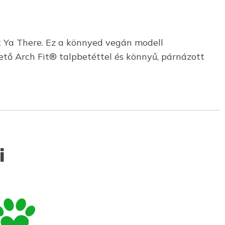
t Ya There. Ez a könnyed vegán modell
ető Arch Fit® talpbetéttel és könnyű, párnázott
i