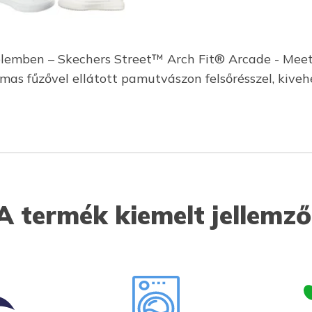
yelemben – Skechers Street™ Arch Fit® Arcade - Mee
as fűzővel ellátott pamutvászon felsőrésszel, kiveh
A termék kiemelt jellemző