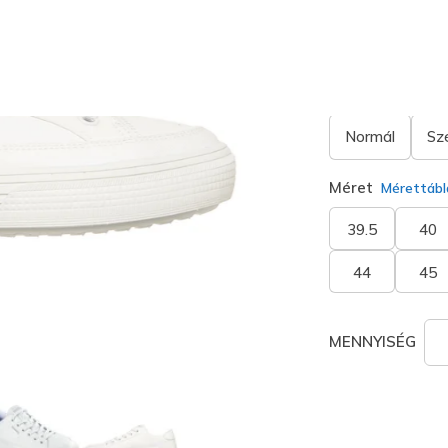
kiválaszt
Szélesség
Normál
Sz
Méret
Mérettábl
39.5
40
44
45
MENNYISÉG