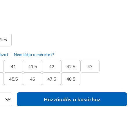
va
éles
ázat
Nem látja a méretet?
41
41.5
42
42.5
43
45.5
46
47.5
48.5
Hozzáadás a kosárhoz