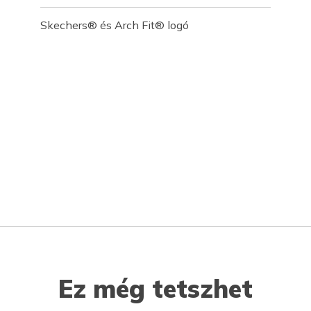
Skechers® és Arch Fit® logó
Ez még tetszhet