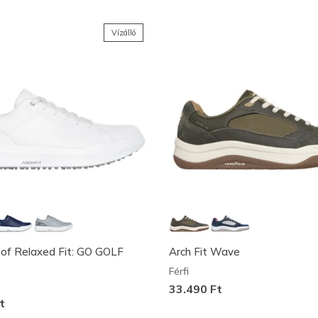
Vízálló
of Relaxed Fit: GO GOLF
Arch Fit Wave
Férfi
33.490 Ft
t