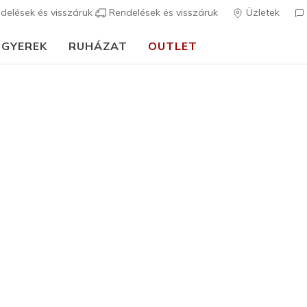
delések és visszáruk
Rendelések és visszáruk
Üzletek
GYEREK
RUHÁZAT
OUTLET
⭐
Skechers VIP:
45 napos visszaküldés tagoknak
Csatlakozz most
⭐
Férfi
Bestsellerek
Arch Fit 
6
5 az 5-ből ügyfé
29.490 
Szín
Fehér
(#
1