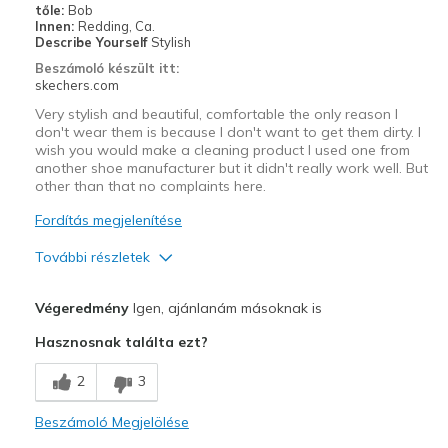
tőle:
Bob
Innen:
Redding, Ca.
Describe Yourself
Stylish
Beszámoló készült itt:
skechers.com
Very stylish and beautiful, comfortable the only reason I
don't wear them is because I don't want to get them dirty. I
wish you would make a cleaning product I used one from
another shoe manufacturer but it didn't really work well. But
other than that no complaints here.
Fordítás megjelenítése
További részletek
Profi
Végeredmény
Igen, ajánlanám másoknak is
Attractive Design
Hasznosnak találta ezt?
Breathe Well
2
3
Comfortable
Beszámoló Megjelölése
Durable