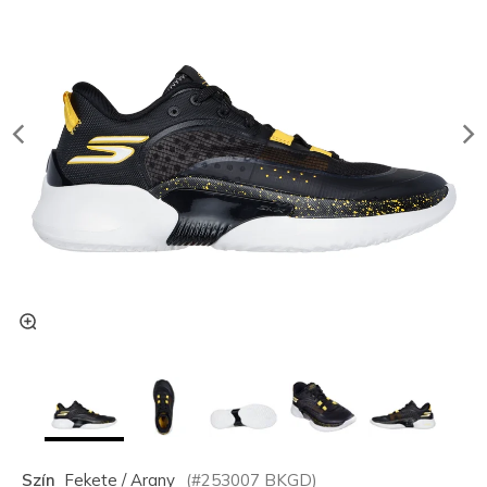
Szín
Fekete / Arany
(#
253007
BKGD
)