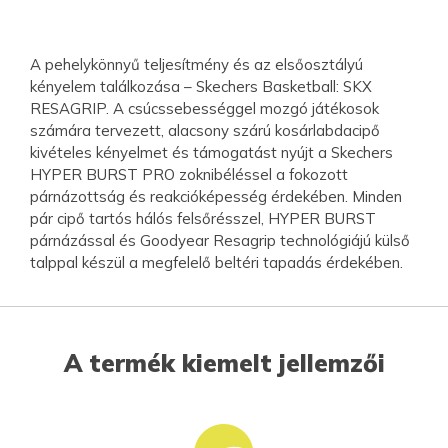
A pehelykönnyű teljesítmény és az elsőosztályú
kényelem találkozása – Skechers Basketball: SKX
RESAGRIP. A csúcssebességgel mozgó játékosok
számára tervezett, alacsony szárú kosárlabdacipő
kivételes kényelmet és támogatást nyújt a Skechers
HYPER BURST PRO zoknibéléssel a fokozott
párnázottság és reakcióképesség érdekében. Minden
pár cipő tartós hálós felsőrésszel, HYPER BURST
párnázással és Goodyear Resagrip technológiájú külső
talppal készül a megfelelő beltéri tapadás érdekében.
A termék kiemelt jellemzői