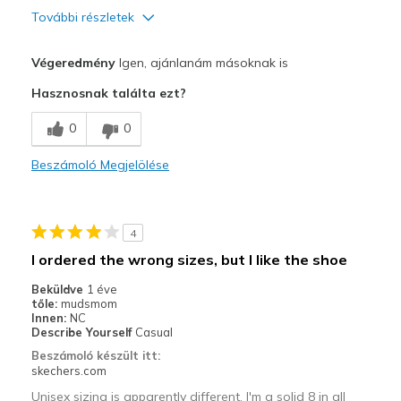
További részletek
Profi
Végeredmény
Igen, ajánlanám másoknak is
Comfortable
Hasznosnak találta ezt?
Stylish
0
0
Legjobb használat
Beszámoló Megjelölése
Casual Wear
Width
Feels true to width
4
Sizing
Feels true to size
I ordered the wrong sizes, but I like the shoe
View On Shoes
I'm Into Shoes
Beküldve
1 éve
tőle:
mudsmom
Innen:
NC
Describe Yourself
Casual
Beszámoló készült itt:
skechers.com
Unisex sizing is apparently different. I'm a solid 8 in all