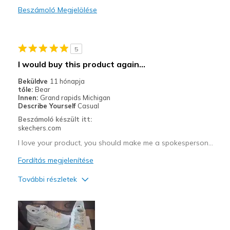
Beszámoló Megjelölése
Legjobb használat
Casual Wear
5
Width
Feels true to width
I would buy this product again...
Sizing
Feels half size too small
Beküldve
11 hónapja
View On Shoes
I'm Really Into Shoes
tőle:
Bear
Innen:
Grand rapids Michigan
Describe Yourself
Casual
Beszámoló készült itt:
skechers.com
I love your product, you should make me a spokesperson...
Fordítás megjelenítése
További részletek
Profi
Attractive Design