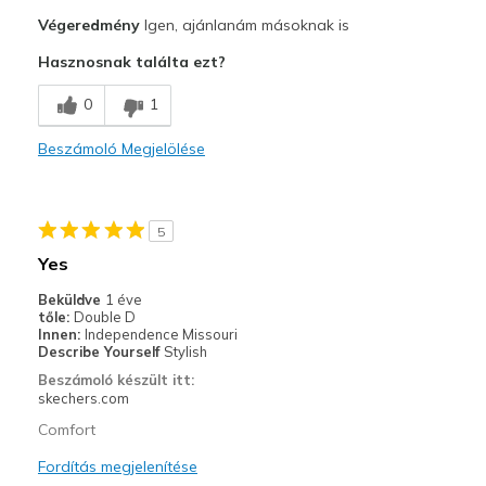
Profi
Végeredmény
Igen, ajánlanám másoknak is
Stylish
Hasznosnak találta ezt?
Legjobb használat
0
1
Casual Wear
Beszámoló Megjelölése
Width
Feels too narrow
Sizing
Feels half size too small
View On Shoes
I'm Into Shoes
5
Yes
Beküldve
1 éve
tőle:
Double D
Innen:
Independence Missouri
Describe Yourself
Stylish
Beszámoló készült itt:
skechers.com
Comfort
Fordítás megjelenítése