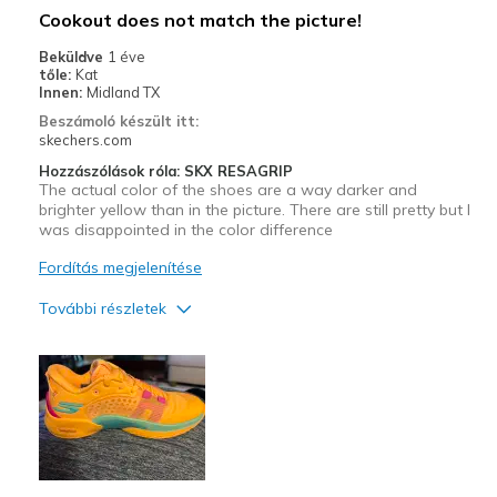
Legjobb használat
Cookout does not match the picture!
Playing pickleball
Beküldve
1 éve
tőle:
Kat
Width
Feels too narrow
Innen:
Midland TX
Sizing
Feels half size too small
Beszámoló készült itt:
skechers.com
View On Shoes
I'm Into Shoes
Hozzászólások róla: SKX RESAGRIP
The actual color of the shoes are a way darker and
brighter yellow than in the picture. There are still pretty but I
was disappointed in the color difference
Fordítás megjelenítése
További részletek
Sizing
Feels half size too small