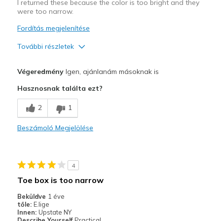
I returned these because the color is too bright and they
were too narrow.
Fordítás megjelenítése
További részletek
Legjobb használat
Végeredmény
Igen, ajánlanám másoknak is
Casual Wear
Hasznosnak találta ezt?
Width
Feels too narrow
2
1
Sizing
Feels true to size
View On Shoes
I'm Really Into Shoes
Beszámoló Megjelölése
4
Toe box is too narrow
Beküldve
1 éve
tőle:
E.lige
Innen:
Upstate NY
Describe Yourself
Practical