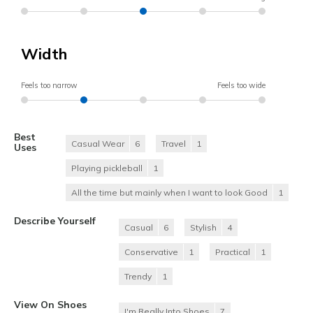
Width
Feels too narrow
Feels too wide
Best
Casual Wear
6
Travel
1
Uses
Playing pickleball
1
All the time but mainly when I want to look Good
1
Describe Yourself
Casual
6
Stylish
4
Conservative
1
Practical
1
Trendy
1
View On Shoes
I'm Really Into Shoes
7