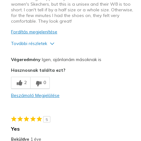
women's Skechers, but this is a unisex and their W8 is too
short. I can't tell if by a half size or a whole size. Otherwise,
for the few minutes I had the shoes on, they felt very
comfortable. They look great!
Fordítás megjelenítése
További részletek
Profi
Végeredmény
Igen, ajánlanám másoknak is
Attractive Design
Hasznosnak találta ezt?
Width
Feels true to width
2
0
Sizing
Feels half size too small
View On Shoes
I'm Really Into Shoes
Beszámoló Megjelölése
5
Yes
Beküldve
1 éve