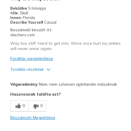
Beküldve
5 hónapja
tőle:
Skull
Innen:
Florida
Describe Yourself
Casual
Beszámoló készült itt:
skechers.com
Way too stiff. Hard to get into. Wore once hurt my ankles
will never wear again.
Fordítás megjelenítése
További részletek
Profi
Végeredmény
Nem, nem szívesen ajánlanám másoknak
Attractive Design
Hasznosnak találta ezt?
Kontra
0
0
Need Break In
Beszámoló Megjelölése
Legjobb használat