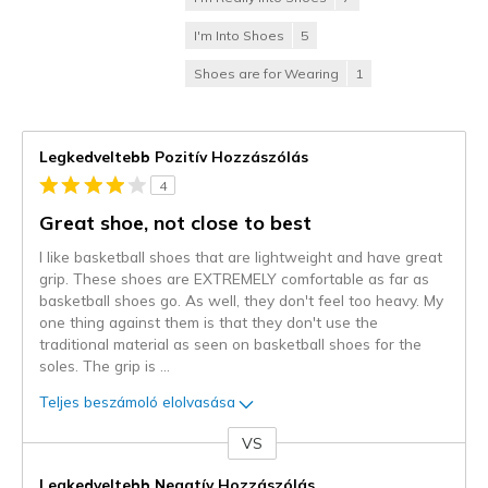
I'm Into Shoes
5
Shoes are for Wearing
1
Legkedveltebb Pozitív Hozzászólás
4
Great shoe, not close to best
I like basketball shoes that are lightweight and have great
grip. These shoes are EXTREMELY comfortable as far as
basketball shoes go. As well, they don't feel too heavy. My
one thing against them is that they don't use the
traditional material as seen on basketball shoes for the
soles. The grip is
...
Teljes beszámoló elolvasása
VS
Kontra
Legkedveltebb Negatív Hozzászólás