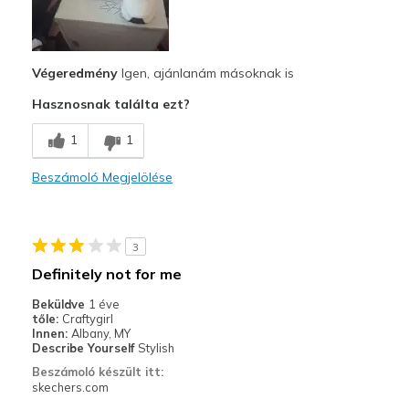
Comfortable
Legjobb használat
Casual Wear
Végeredmény
Igen, ajánlanám másoknak is
Hasznosnak találta ezt?
Travel
1
1
Width
Feels true to width
Sizing
Feels true to size
Beszámoló Megjelölése
View On Shoes
I'm Into Shoes
3
Definitely not for me
Beküldve
1 éve
tőle:
Craftygirl
Innen:
Albany, MY
Describe Yourself
Stylish
Beszámoló készült itt:
skechers.com