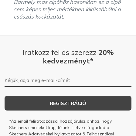
Bármely más cipőhöz hasonlóan ez a cipő
sem képes teljes mértékben kiküszöbölni a
csúszás kockázatát.
Iratkozz fel és szerezz
20%
kedvezményt*
E-mail-cím
REGISZTRÁCIÓ
*Az email feliratkozással hozzájárulsz ahhoz, hogy
Skechers emaileket kapj tőlünk, illetve elfogadod a
Skechers
Adatvédelmi Nyilatkozatot
&
Felhasználási