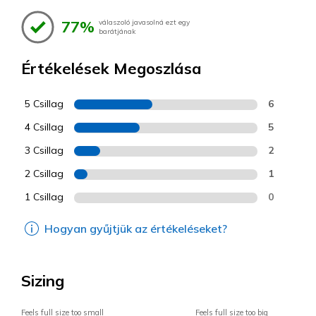
77%
válaszoló javasolná ezt egy
barátjának
Értékelések Megoszlása
5 Csillag
6
4 Csillag
5
3 Csillag
2
2 Csillag
1
1 Csillag
0
Hogyan gyűjtjük az értékeléseket?
Sizing
Feels full size too small
Feels full size too big