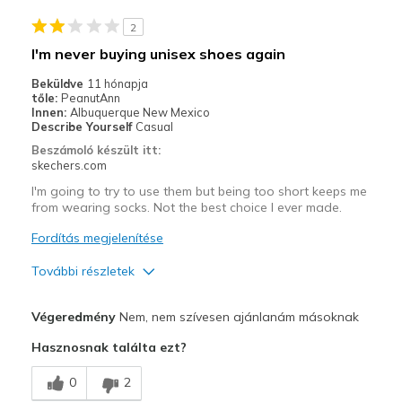
Casual Wear
2
Width
Feels too narrow
I'm never buying unisex shoes again
Sizing
Feels true to size
Beküldve
11 hónapja
View On Shoes
Shoes are for Wearing
tőle:
PeanutAnn
Innen:
Albuquerque New Mexico
Describe Yourself
Casual
Beszámoló készült itt:
skechers.com
I'm going to try to use them but being too short keeps me
from wearing socks. Not the best choice I ever made.
Fordítás megjelenítése
További részletek
Profi
Végeredmény
Nem, nem szívesen ajánlanám másoknak
Attractive Design
Hasznosnak találta ezt?
Kontra
0
2
Need Break In