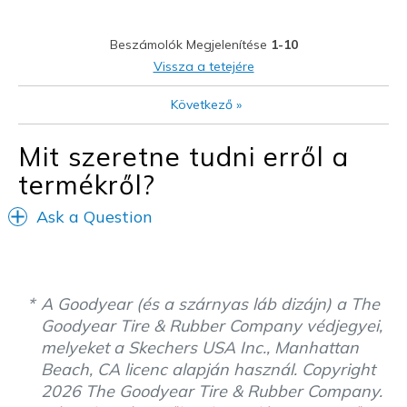
Stylish
Beszámolók Megjelenítése
1-10
Legjobb használat
Vissza a tetejére
All the time but mainly when I want to look Good
Következő
»
Width
Feels too narrow
Mit szeretne tudni erről a
Sizing
Feels true to size
termékről?
View On Shoes
I'm Really Into Shoes
Ask a Question
A Goodyear (és a szárnyas láb dizájn) a The
Goodyear Tire & Rubber Company védjegyei,
melyeket a Skechers USA Inc., Manhattan
Beach, CA licenc alapján használ. Copyright
2026 The Goodyear Tire & Rubber Company.