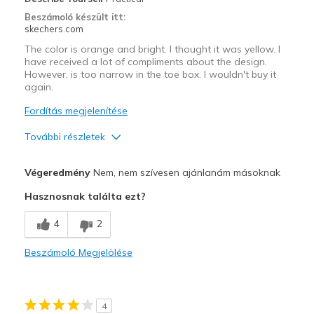
Beszámoló készült itt:
skechers.com
The color is orange and bright. I thought it was yellow. I
have received a lot of compliments about the design.
However, is too narrow in the toe box. I wouldn't buy it
again.
Fordítás megjelenítése
További részletek
Profi
Végeredmény
Nem, nem szívesen ajánlanám másoknak
Attractive Design
Hasznosnak találta ezt?
Comfortable
4
2
Stylish
Beszámoló Megjelölése
Kontra
Toe box is small
4