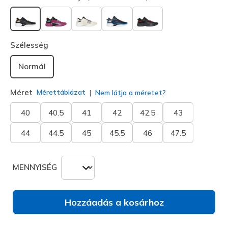
kiválasztva
Szélesség
Normál
Méret
Mérettáblázat
Nem látja a méretet?
40
40.5
41
42
42.5
43
44
44.5
45
45.5
46
47.5
MENNYISÉG
Hozzáadás a kosárhoz