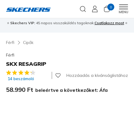
0
Men
MENU
⭐
Skechers VIP:
45 napos visszaküldés tagoknak
Csatlakozz most
⭐
Férfi
Cipők
Férfi
SKX RESAGRIP
5 az 5-ből ügyfélértékelés
Hozzáadás a kívánságlistához
14 beszámoló
58.990 Ft
beleértve a következőket: Áfa