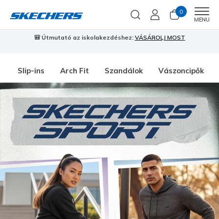
0
Men
MENU
🎒 Útmutató az iskolakezdéshez:
VÁSÁROLJ MOST
⭐
S
Slip-ins
Arch Fit
Szandálok
Vászoncipők