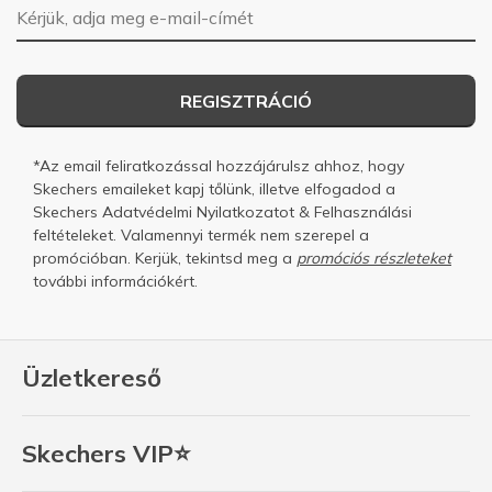
E-mail-cím
REGISZTRÁCIÓ
*Az email feliratkozással hozzájárulsz ahhoz, hogy
Skechers emaileket kapj tőlünk, illetve elfogadod a
Skechers
Adatvédelmi Nyilatkozatot
&
Felhasználási
feltételeket.
Valamennyi termék nem szerepel a
promócióban. Kerjük, tekintsd meg a
promóciós részleteket
további információkért.
Üzletkereső
Skechers VIP⭐