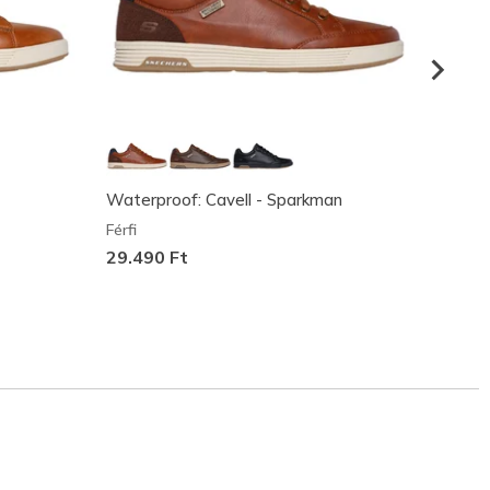
Waterproof: Cavell - Sparkman
Skeche
Colt
Férfi
Férfi
29.490 Ft
38.99