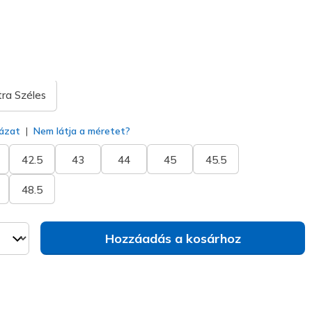
kiválasztva
tra Széles
ázat
Nem látja a méretet?
42.5
43
44
45
45.5
48.5
Hozzáadás a kosárhoz