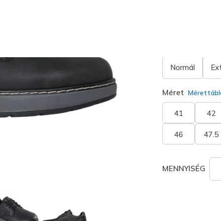
Szélesség
Normál
Ex
Méret
Mérettábl
41
42
46
47.5
MENNYISÉG