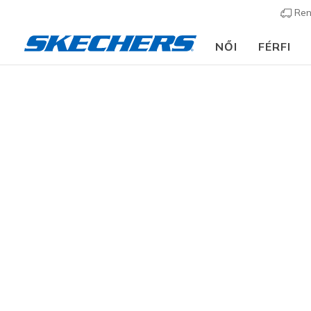
Ren
NŐI
FÉRFI
Férfi
Cipők