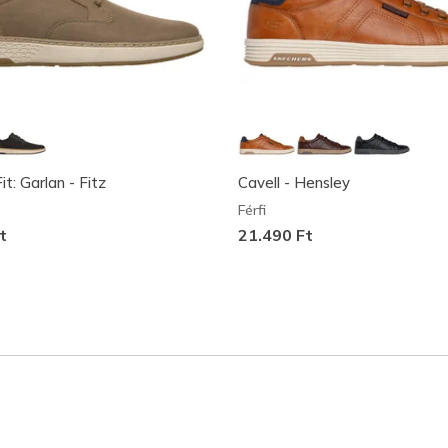
t: Garlan - Fitz
Cavell - Hensley
Férfi
t
21.490 Ft