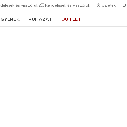
delések és visszáruk
Rendelések és visszáruk
Üzletek
GYEREK
RUHÁZAT
OUTLET
⭐
Skechers VIP:
45 napos visszaküldés tagoknak
Csatlakozz most
⭐
Férfi
Vízálló
Waterproo
1
4,7 az 5-ből ügy
31.490 
Szín
Fekete
(#