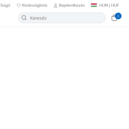
Súgó
Kívánságlista
Bejelentkezés
HUN | HUF
0
f Relaxed Fit: Garlan - Pryor
Hozzáadás a kívánságlistához
91 beszámoló
félértékelés
Ft
beleértve a következőket: Áfa
205234
BLK
)