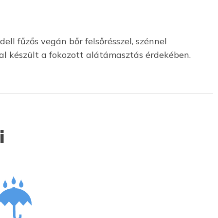
ell fűzős vegán bőr felsőrésszel, szénnel
l készült a fokozott alátámasztás érdekében.
i