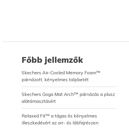
Főbb jellemzők
Skechers Air-Cooled Memory Foam™
párnázott, kényelmes talpbetét
Skechers Goga Mat Arch™ párnázás a plusz
alátámasztásért
Relaxed Fit™ a tágas és kényelmes
illeszkedésért az orr- és lábfejrészen