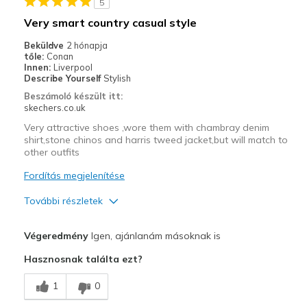
5
Width
Feels true to width
Very smart country casual style
Sizing
Feels true to size
Beküldve
2 hónapja
View On Shoes
Shoes are for Wearing
tőle:
Conan
Innen:
Liverpool
Describe Yourself
Stylish
Beszámoló készült itt:
skechers.co.uk
Very attractive shoes ,wore them with chambray denim
shirt,stone chinos and harris tweed jacket,but will match to
other outfits
Fordítás megjelenítése
További részletek
Profi
Végeredmény
Igen, ajánlanám másoknak is
Attractive Design
Hasznosnak találta ezt?
Comfortable
1
0
Stylish