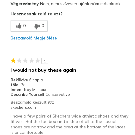
Végeredmény
Nem, nem szívesen ajánlanám másoknak
Attractive Design
Hasznosnak találta ezt?
Kontra
0
0
Instep is restrictive
Beszámoló Megjelölése
Outsole is odd, might have poor traction
Sizing
Feels half size too small
1
View On Shoes
Shoes are for Wearing
I would not buy these again
Beküldve
6 napja
tőle:
Pat
Innen:
Troy Missouri
Describe Yourself
Conservative
Beszámoló készült itt:
skechers.com
I have a few pairs of Skechers wide athletic shoes and they
fit well. But the toe box and instep of all of the casual
shoes are narrow and the area at the bottom of the laces
is uncomfortable