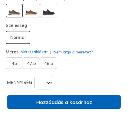
kiválasztva
Szélesség
Normál
Méret
Mérettáblázat
Nem látja a méretet?
45
47.5
48.5
MENNYISÉG
Hozzáadás a kosárhoz