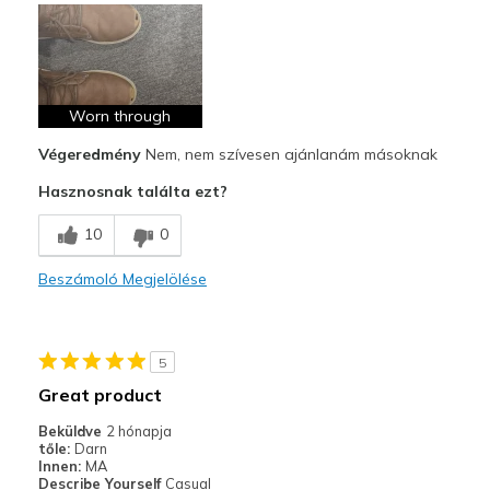
Attractive Design
Comfortable
Stylish
Worn through
Végeredmény
Nem, nem szívesen ajánlanám másoknak
Kontra
Hasznosnak találta ezt?
Durability
10
0
Legjobb használat
Casual Wear
Beszámoló Megjelölése
Travel
Width
Feels true to width
5
Sizing
Feels true to size
Great product
View On Shoes
Shoes are for Wearing
Beküldve
2 hónapja
tőle:
Darn
Innen:
MA
Describe Yourself
Casual