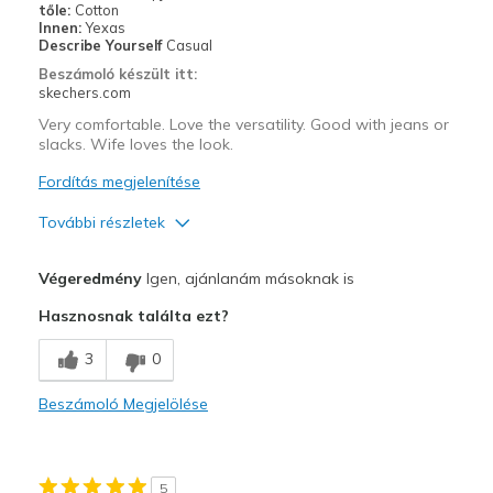
tőle:
Cotton
Innen:
Yexas
Describe Yourself
Casual
Beszámoló készült itt:
skechers.com
Very comfortable. Love the versatility. Good with jeans or
slacks. Wife loves the look.
Fordítás megjelenítése
További részletek
Profi
Végeredmény
Igen, ajánlanám másoknak is
Attractive Design
Hasznosnak találta ezt?
Comfortable
3
0
Stylish
Beszámoló Megjelölése
Legjobb használat
Casual Wear
5