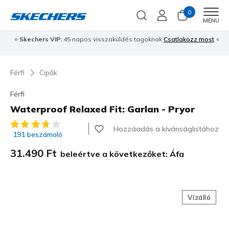
0
Men
MENU
⭐
Skechers VIP:
45 napos visszaküldés tagoknak
Csatlakozz most
⭐
Férfi
Cipők
Férfi
Waterproof Relaxed Fit: Garlan - Pryor
4,1 az 5-ből ügyfélértékelés
Hozzáadás a kívánságlistához
191 beszámoló
31.490 Ft
beleértve a következőket: Áfa
Vízálló