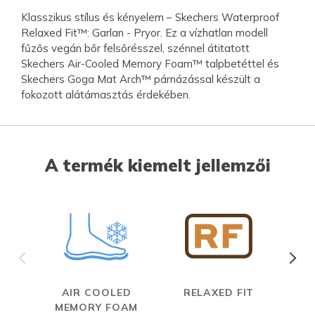
Klasszikus stílus és kényelem – Skechers Waterproof
Relaxed Fit™: Garlan - Pryor. Ez a vízhatlan modell
fűzős vegán bőr felsőrésszel, szénnel átitatott
Skechers Air-Cooled Memory Foam™ talpbetéttel és
Skechers Goga Mat Arch™ párnázással készült a
fokozott alátámasztás érdekében.
A termék kiemelt jellemzői
AIR COOLED
RELAXED FIT
W
MEMORY FOAM