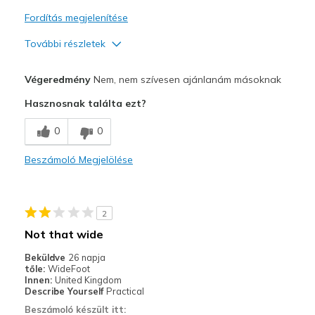
Fordítás megjelenítése
További részletek
Profi
Végeredmény
Nem, nem szívesen ajánlanám másoknak
Attractive Design
Hasznosnak találta ezt?
Legjobb használat
0
0
Casual Wear
Beszámoló Megjelölése
Going Out
Width
Feels too narrow
2
Sizing
Feels full size too small
Not that wide
View On Shoes
Shoes are for Wearing
Beküldve
26 napja
tőle:
WideFoot
Innen:
United Kingdom
Describe Yourself
Practical
Beszámoló készült itt: