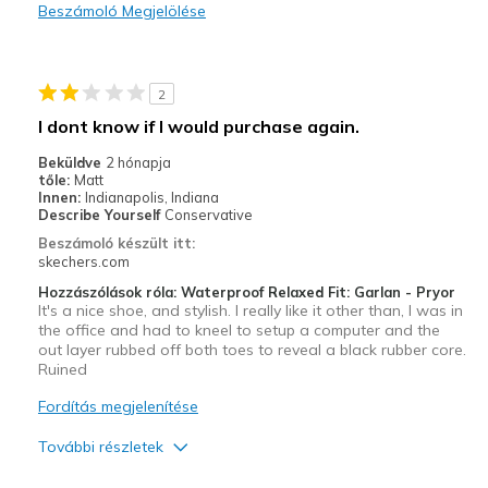
Beszámoló Megjelölése
Legjobb használat
Casual Wear
2
Travel
I dont know if I would purchase again.
Width
Feels true to width
Beküldve
2 hónapja
tőle:
Matt
Sizing
Feels true to size
Innen:
Indianapolis, Indiana
View On Shoes
I'm Into Shoes
Describe Yourself
Conservative
Beszámoló készült itt:
skechers.com
Hozzászólások róla: Waterproof Relaxed Fit: Garlan - Pryor
It's a nice shoe, and stylish. I really like it other than, I was in
the office and had to kneel to setup a computer and the
out layer rubbed off both toes to reveal a black rubber core.
Ruined
Fordítás megjelenítése
További részletek
Profi