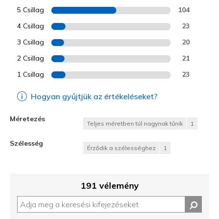
5 Csillag
104
4 Csillag
23
3 Csillag
20
2 Csillag
21
1 Csillag
23
Hogyan gyűjtjük az értékeléseket?
Méretezés
Teljes méretben túl nagynak tűnik
1
Szélesség
Érződik a szélességhez
1
191 vélemény