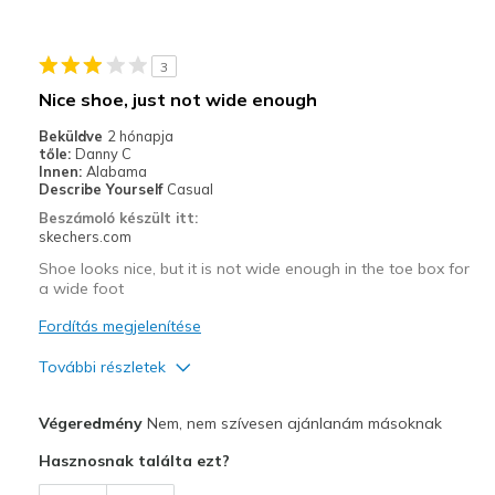
Kontra
3
Need Break In
Nice shoe, just not wide enough
Width
Feels true to width
Beküldve
2 hónapja
tőle:
Danny C
Sizing
Feels true to size
Innen:
Alabama
View On Shoes
I'm Into Shoes
Describe Yourself
Casual
Beszámoló készült itt:
skechers.com
Shoe looks nice, but it is not wide enough in the toe box for
a wide foot
Fordítás megjelenítése
További részletek
Profi
Végeredmény
Nem, nem szívesen ajánlanám másoknak
Attractive Design
Hasznosnak találta ezt?
Comfortable