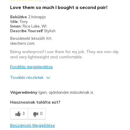
Going Out
Love them so much I bought a second pair!
Travel
Beküldve
2 hónapja
tőle:
Tony
Width
Feels true to width
Innen:
Rice Lake, WI
Describe Yourself
Stylish
Sizing
Feels true to size
Beszámoló készült itt:
View On Shoes
Shoes are for Wearing
skechers.com
Being waterproof I use them for my job. They are non slip
and very lightweight and comfortable.
Fordítás megjelenítése
További részletek
Profi
Végeredmény
Igen, ajánlanám másoknak is
Attractive Design
Hasznosnak találta ezt?
Comfortable
3
0
Durable
Beszámoló Megjelölése
Stylish