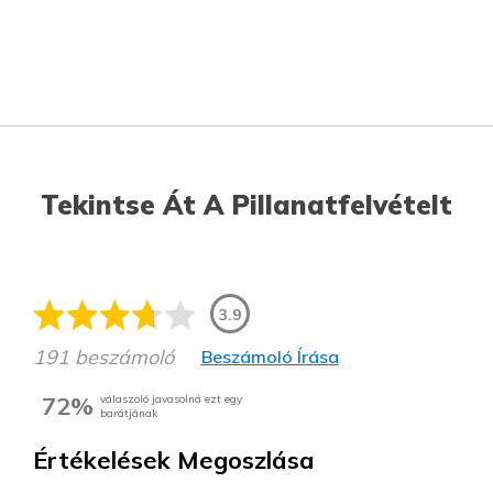
Tekintse Át A Pillanatfelvételt
3.9
191 beszámoló
Beszámoló Írása
72%
válaszoló javasolná ezt egy
barátjának
Értékelések Megoszlása