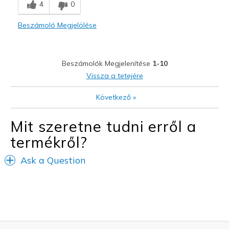
4
0
Stylish
Beszámoló Megjelölése
Legjobb használat
Casual Wear
Beszámolók Megjelenítése
1-10
Width
Feels too narrow
Vissza a tetejére
Sizing
Feels true to size
Következő
»
View On Shoes
I'm Into Shoes
Mit szeretne tudni erről a
termékről?
Ask a Question