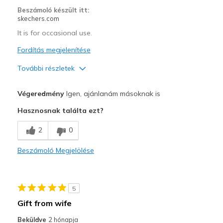
Beszámoló készült itt:
skechers.com
It is for occasional use.
Fordítás megjelenítése
További részletek
Profi
Végeredmény
Igen, ajánlanám másoknak is
Comfortable
Hasznosnak találta ezt?
Kontra
2
0
Wear Out Quickly
Beszámoló Megjelölése
Legjobb használat
Casual Wear
5
Width
Feels true to width
Gift from wife
Sizing
Feels true to size
Beküldve
2 hónapja
View On Shoes
Shoes are for Wearing