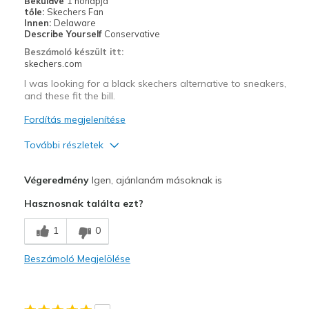
Beküldve
1 hónapja
tőle:
Skechers Fan
Innen:
Delaware
Describe Yourself
Conservative
Beszámoló készült itt:
skechers.com
I was looking for a black skechers alternative to sneakers,
and these fit the bill.
Fordítás megjelenítése
További részletek
Profi
Végeredmény
Igen, ajánlanám másoknak is
Attractive Design
Hasznosnak találta ezt?
Kontra
1
0
Need Break In
Beszámoló Megjelölése
Legjobb használat
Casual Wear