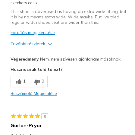
skechers.co.uk
This shoe is advertised as having an extra wide fitting, but
it is by no means extra wide. Wide maybe. But I've tried
regular width shoes that are wider than this.
Fordítás megjelenítése
További részletek
Kontra
Végeredmény
Nem, nem szívesen ajánlanám másoknak
Not extra wide
Hasznosnak találta ezt?
Width
Feels too narrow
1
0
View On Shoes
Shoes are for Wearing
Beszámoló Megjelölése
5
Garlan-Pryor