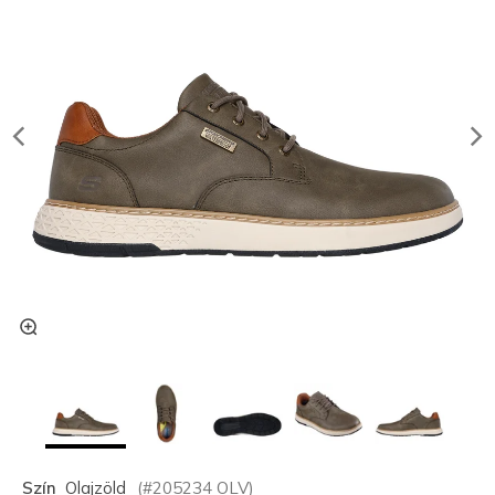
Szín
Olajzöld
(#
205234
OLV
)