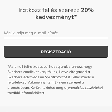
Iratkozz fel és szerezz
20%
kedvezményt*
E-mail-cím
REGISZTRÁCIÓ
*Az email feliratkozással hozzájárulsz ahhoz, hogy
Skechers emaileket kapj tőlünk, illetve elfogadod a
Skechers
Adatvédelmi Nyilatkozatot
&
Felhasználási
feltételeket.
Valamennyi termék nem szerepel a
promócióban. Kerjük, tekintsd meg a
promóciós részleteket
további információkért.