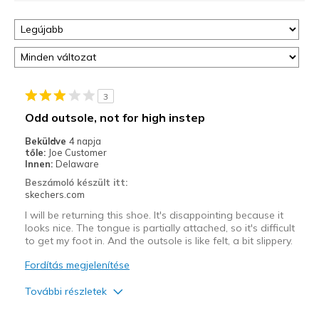
3
Odd outsole, not for high instep
Beküldve
4 napja
tőle:
Joe Customer
Innen:
Delaware
Beszámoló készült itt:
skechers.com
I will be returning this shoe. It's disappointing because it
looks nice. The tongue is partially attached, so it's difficult
to get my foot in. And the outsole is like felt, a bit slippery.
Fordítás megjelenítése
További részletek
Profi