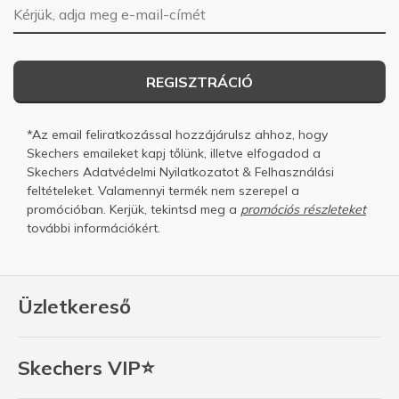
E-mail-cím
REGISZTRÁCIÓ
*Az email feliratkozással hozzájárulsz ahhoz, hogy
Skechers emaileket kapj tőlünk, illetve elfogadod a
Skechers
Adatvédelmi Nyilatkozatot
&
Felhasználási
feltételeket.
Valamennyi termék nem szerepel a
promócióban. Kerjük, tekintsd meg a
promóciós részleteket
további információkért.
Üzletkereső
Skechers VIP⭐