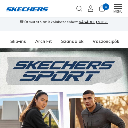
0
Men
MENU
🎒 Útmutató az iskolakezdéshez:
VÁSÁROLJ MOST
⭐
S
Slip-ins
Arch Fit
Szandálok
Vászoncipők