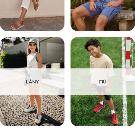
LÁNY
FIÚ