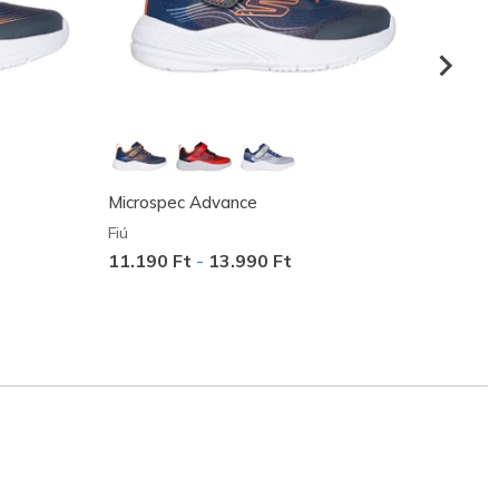
Microspec Advance
Micro
Fiú
Lány
11.190 Ft
-
13.990 Ft
Az ár
19.49