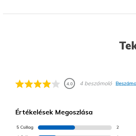
Tek
4 beszámoló
Beszámol
4.0
Értékelések Megoszlása
5 Csillag
2