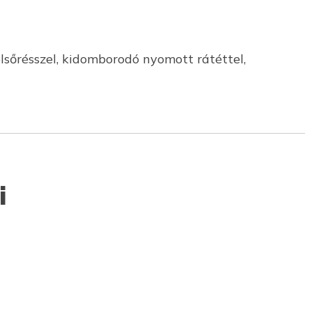
lsőrésszel, kidomborodó nyomott rátéttel,
i