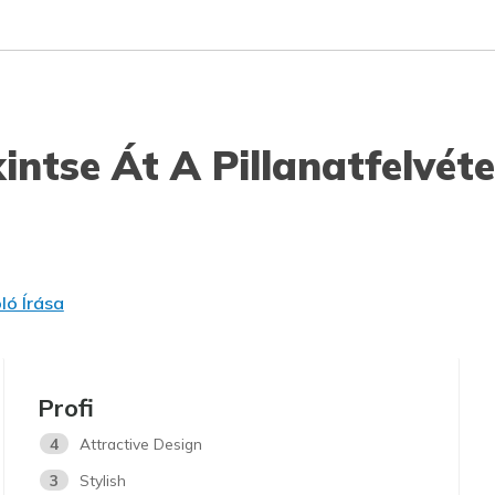
intse Át A Pillanatfelvéte
ó Írása
Profi
4
Attractive Design
3
Stylish