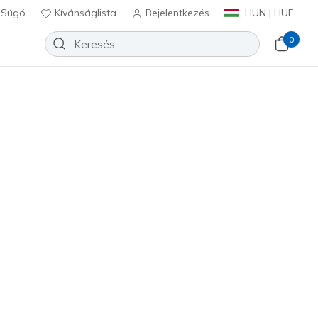
Súgó
Kívánságlista
Bejelentkezés
HUN | HUF
0
c Advance
Hozzáadás a kívánságlistához
 beszámoló
félértékelés
Ft
beleértve a következőket: Áfa
(#
303575N
AQPR
)