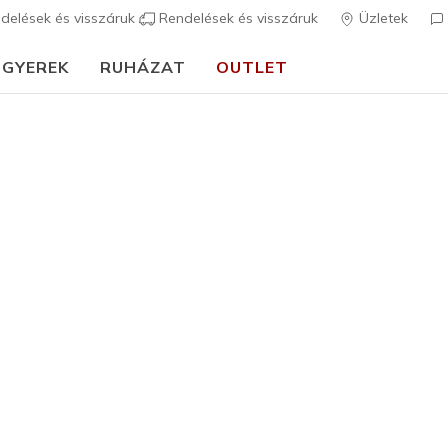
delések és visszáruk
Rendelések és visszáruk
Üzletek
GYEREK
RUHÁZAT
OUTLET
⭐
Skechers VIP:
45 napos visszaküldés tagoknak
Csatlakozz most
⭐
Lány
Microspe
4
3,3 az 5-ből ügy
13.990 
Szín
Aqua / Lila