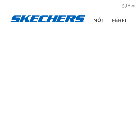
Ren
NŐI
FÉRFI
Gyerek
Lány
Cipők