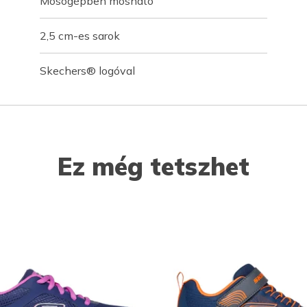
Mosógépben mosható
2,5 cm-es sarok
Skechers® logóval
Ez még tetszhet