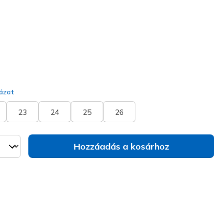
va
ázat
23
24
25
26
Hozzáadás a kosárhoz