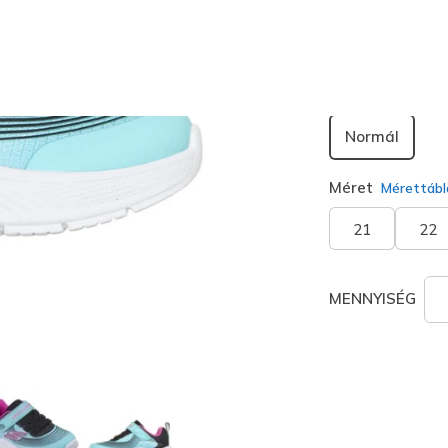
kiválaszt
Szélesség
Normál
Méret
Mérettábl
21
22
MENNYISÉG