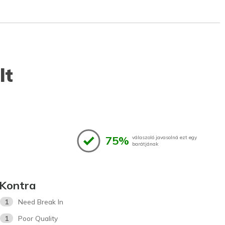
lt
75%
válaszoló javasolná ezt egy
barátjának
Kontra
1
Need Break In
1
Poor Quality