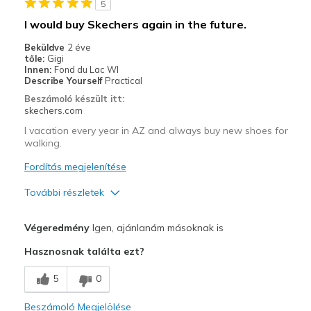
5
I would buy Skechers again in the future.
Beküldve
2 éve
tőle:
Gigi
Innen:
Fond du Lac WI
Describe Yourself
Practical
Beszámoló készült itt:
skechers.com
I vacation every year in AZ and always buy new shoes for
walking.
Fordítás megjelenítése
További részletek
Profi
Végeredmény
Igen, ajánlanám másoknak is
Attractive Design
Hasznosnak találta ezt?
Breathe Well
5
0
Comfortable
Beszámoló Megjelölése