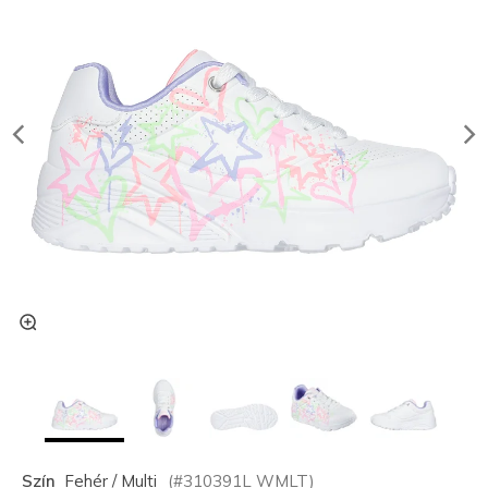
Szín
Fehér / Multi
(#
310391L
WMLT
)