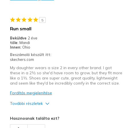
Durable
Stylish
5
Legjobb használat
Run small
Casual Wear
Beküldve
2 éve
tőle:
Mandi
Width
Feels true to width
Innen:
Ohio
Sizing
Feels true to size
Beszámoló készült itt:
skechers.com
View On Shoes
Shoes are for Wearing
My daughter wears a size 2 in every other brand. I got
these in a 2½ so she'd have room to grow, but they fit more
like a 1½. Shoes are super cute, great quality, lightweight
and seem like they'd be incredibly comfy in the correct size.
Fordítás megjelenítése
További részletek
Profi
Hasznosnak találta ezt?
Attractive Design