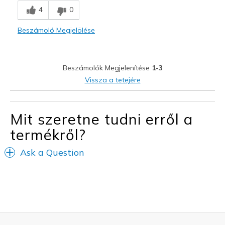
4
0
Legjobb használat
Beszámoló Megjelölése
Casual Wear
Beszámolók Megjelenítése
1-3
Vissza a tetejére
Mit szeretne tudni erről a
termékről?
Ask a Question