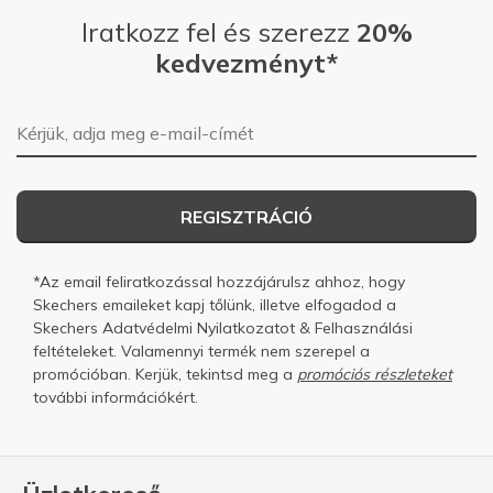
Iratkozz fel és szerezz
20%
kedvezményt*
E-mail-cím
REGISZTRÁCIÓ
*Az email feliratkozással hozzájárulsz ahhoz, hogy
Skechers emaileket kapj tőlünk, illetve elfogadod a
Skechers
Adatvédelmi Nyilatkozatot
&
Felhasználási
feltételeket.
Valamennyi termék nem szerepel a
promócióban. Kerjük, tekintsd meg a
promóciós részleteket
további információkért.