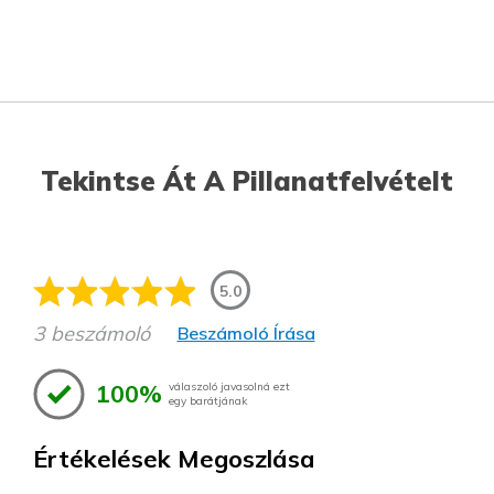
Tekintse Át A Pillanatfelvételt
5.0
3 beszámoló
Beszámoló Írása
100%
válaszoló javasolná ezt
egy barátjának
Értékelések Megoszlása