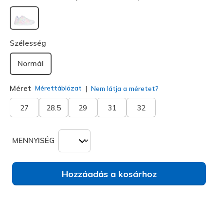
kiválasztva
Szélesség
Normál
Méret
Mérettáblázat
Nem látja a méretet?
27
28.5
29
31
32
MENNYISÉG
Hozzáadás a kosárhoz