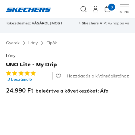
0
Men
MENU
⭐
Skechers VIP:
45 napos visszaküldés tagoknak
Csatlakozz most
⭐
Gyerek
Lány
Cipők
Lány
UNO Lite - My Drip
5 az 5-ből ügyfélértékelés
Hozzáadás a kívánságlistához
3 beszámoló
24.990 Ft
beleértve a következőket: Áfa