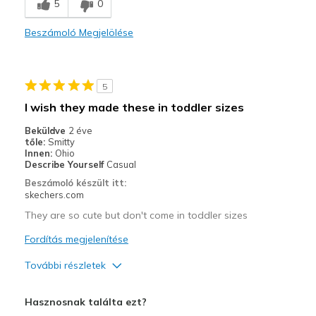
5
0
Comfortable
Beszámoló Megjelölése
Stylish
Width
Feels true to width
5
Sizing
Feels full size too small
View On Shoes
I'm Into Shoes
I wish they made these in toddler sizes
Beküldve
2 éve
tőle:
Smitty
Innen:
Ohio
Describe Yourself
Casual
Beszámoló készült itt:
skechers.com
They are so cute but don't come in toddler sizes
Fordítás megjelenítése
További részletek
Profi
Hasznosnak találta ezt?
Attractive Design