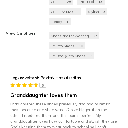
Casual
28
Practical
13
Conservative
4
Stylish
3
Trendy
1
View On Shoes
Shoes are for Wearing
27
I'm Into Shoes
10
I'm Really Into Shoes
7
Legkedveltebb Pozitív Hozzászólás
5
Granddaughter loves them
I had ordered these shoes previously and had to return
them because one shoe was 1/2 size bigger than the
other. I reodered them, and this pair is perfect. My
granddaughter loves how comfortable and stylish they are.
She's keeping them to wear back to school so I can't