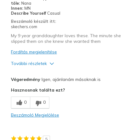
tőle:
Nana
Innen:
MN
Describe Yourself
Casual
Beszámoló készült itt:
skechers.com
My 9 year granddaughter loves these. The minute she
slipped them on she knew she wanted them
Fordítás megjelenítése
További részletek
Profi
Végeredmény
Igen, ajánlanám másoknak is
Attractive Design
Hasznosnak találta ezt?
Breathe Well
0
0
Comfortable
Beszámoló Megjelölése
Durable
Stylish
5