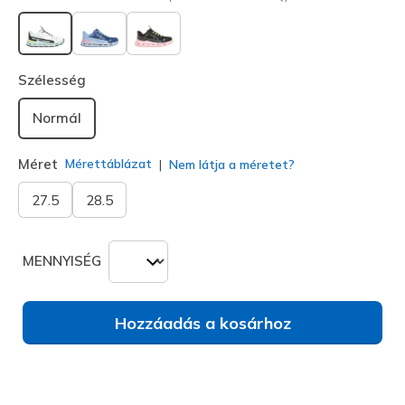
kiválasztva
Szélesség
Normál
Méret
Mérettáblázat
Nem látja a méretet?
27.5
28.5
MENNYISÉG
Hozzáadás a kosárhoz