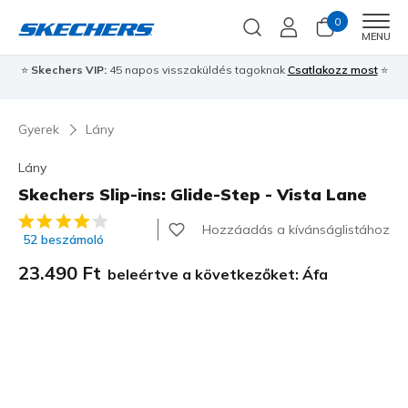
0
Men
MENU
⭐
Skechers VIP:
45 napos visszaküldés tagoknak
Csatlakozz most
⭐
Gyerek
Lány
Lány
Skechers Slip-ins: Glide-Step - Vista Lane
4,6 az 5-ből ügyfélértékelés
Hozzáadás a kívánságlistához
52 beszámoló
23.490 Ft
beleértve a következőket: Áfa