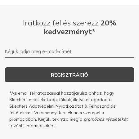
Iratkozz fel és szerezz
20%
kedvezményt*
E-mail-cím
REGISZTRÁCIÓ
*Az email feliratkozással hozzájárulsz ahhoz, hogy
Skechers emaileket kapj tőlünk, illetve elfogadod a
Skechers
Adatvédelmi Nyilatkozatot
&
Felhasználási
feltételeket.
Valamennyi termék nem szerepel a
promócióban. Kerjük, tekintsd meg a
promóciós részleteket
további információkért.