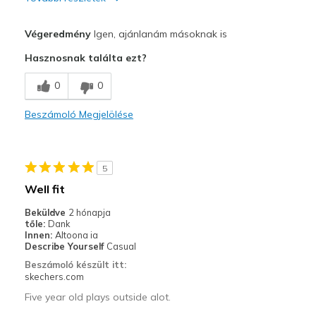
Profi
Végeredmény
Igen, ajánlanám másoknak is
Attractive Design
Hasznosnak találta ezt?
Breathe Well
0
0
Comfortable
Beszámoló Megjelölése
Durable
Legjobb használat
5
Casual Wear
Well fit
Going Out
Beküldve
2 hónapja
tőle:
Dank
Travel
Innen:
Altoona ia
Describe Yourself
Casual
Width
Feels true to width
Beszámoló készült itt:
skechers.com
Sizing
Feels true to size
View On Shoes
Shoes are for Wearing
Five year old plays outside alot.