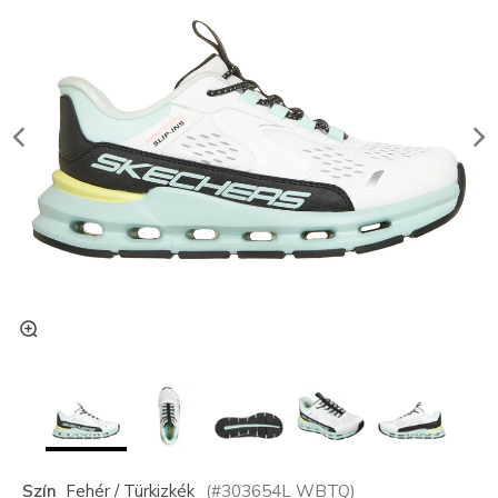
Szín
Fehér / Türkizkék
(#
303654L
WBTQ
)