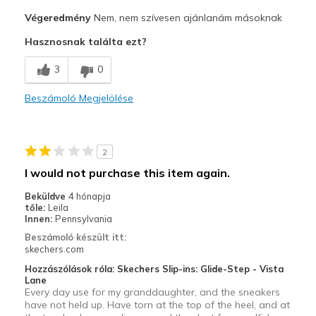
Profi
Végeredmény
Nem, nem szívesen ajánlanám másoknak
Easy to put on
Hasznosnak találta ezt?
Kontra
3
0
Poor Quality
Beszámoló Megjelölése
Wear Out Quickly
Legjobb használat
2
Everyday childhood running around
I would not purchase this item again.
Width
Feels true to width
Beküldve
4 hónapja
Sizing
Feels true to size
tőle:
Leila
Innen:
Pennsylvania
View On Shoes
Shoes are for Wearing
Beszámoló készült itt:
skechers.com
Hozzászólások róla: Skechers Slip-ins: Glide-Step - Vista
Lane
Every day use for my granddaughter, and the sneakers
have not held up. Have torn at the top of the heel, and at