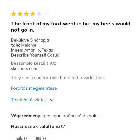
Stylish
4
Legjobb használat
The front of my foot went in but my heels would
not go in.
Casual Wear
Beküldve
5 hónapja
Travel
tőle:
Melanie
Innen:
Amarillo, Texas
Width
Describe Yourself
Casual
Feels true to width
Sizing
Feels true to size
Beszámoló készült itt:
skechers.com
View On Shoes
Shoes are for Wearing
They seem comfortable but need a wider heel.
Fordítás megjelenítése
További részletek
Profi
Végeredmény
Igen, ajánlanám másoknak is
Attractive Design
Hasznosnak találta ezt?
Stylish
0
0