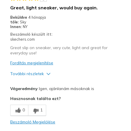
Legjobb használat
Great, light sneaker, would buy again.
Casual Wear
Beküldve
4 hónapja
tőle:
Sky
Travel
Innen:
NY
Beszámoló készült itt:
Sizing
Feels true to size
skechers.com
View On Shoes
I'm Into Shoes
Great slip on sneaker, very cute, light and great for
everyday use!
Fordítás megjelenítése
További részletek
Profi
Végeredmény
Igen, ajánlanám másoknak is
Attractive Design
Hasznosnak találta ezt?
Breathe Well
0
1
Comfortable
Beszámoló Megjelölése
Durable