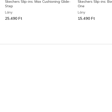
Skechers Slip-ins: Max Cushioning Glide-
Skechers Slip-ins: B
Step
One
Lány
Lány
25.490 Ft
15.490 Ft