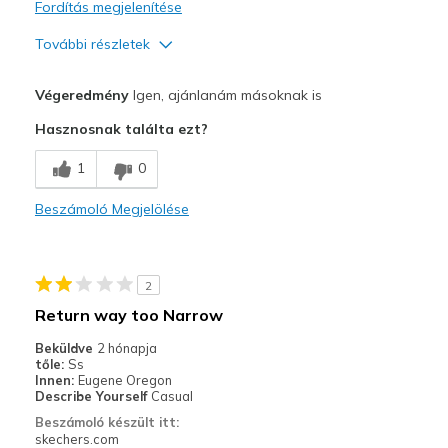
Fordítás megjelenítése
További részletek
Profi
Végeredmény
Igen, ajánlanám másoknak is
Breathe Well
Hasznosnak találta ezt?
Comfortable
1
0
Durable
Beszámoló Megjelölése
Legjobb használat
Going Out
2
Playing outside
Return way too Narrow
Travel
Beküldve
2 hónapja
tőle:
Ss
Width
Feels true to width
Innen:
Eugene Oregon
Describe Yourself
Casual
Sizing
Feels true to size
Beszámoló készült itt:
View On Shoes
Shoes are for Wearing
skechers.com