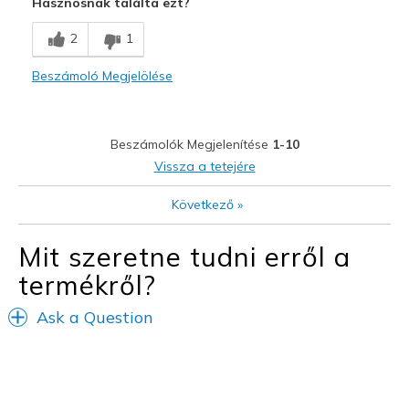
Hasznosnak találta ezt?
Breathe Well
2
1
Comfortable
Beszámoló Megjelölése
Durable
Stylish
Beszámolók Megjelenítése
1-10
Legjobb használat
Vissza a tetejére
Casual Wear
Következő
»
Width
Feels true to width
Mit szeretne tudni erről a
Sizing
Feels true to size
termékről?
View On Shoes
Shoes are for Wearing
Ask a Question