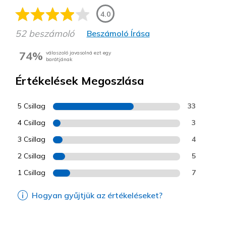
4.0
52 beszámoló
Beszámoló Írása
74%
válaszoló javasolná ezt egy
barátjának
Értékelések Megoszlása
5 Csillag
33
4 Csillag
3
3 Csillag
4
2 Csillag
5
1 Csillag
7
Hogyan gyűjtjük az értékeléseket?