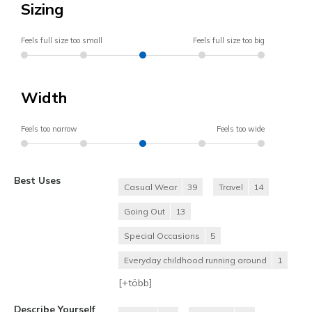
Sizing
Feels full size too small
Feels full size too big
Width
Feels too narrow
Feels too wide
Best Uses
Casual Wear
39
Travel
14
Going Out
13
Special Occasions
5
Everyday childhood running around
1
[+
több
]
Describe Yourself