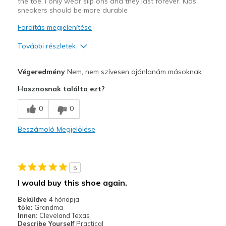
the toe. I only wear slip ons and they last forever. Kids
sneakers should be more durable
Fordítás megjelenítése
További részletek
Profi
Végeredmény
Nem, nem szívesen ajánlanám másoknak
Attractive Design
Hasznosnak találta ezt?
Kontra
0
0
Wear Out Quickly
Beszámoló Megjelölése
Worn out after just one month
Width
Feels true to width
5
Sizing
Feels true to size
I would buy this shoe again.
Beküldve
4 hónapja
tőle:
Grandma
Innen:
Cleveland Texas
Describe Yourself
Practical