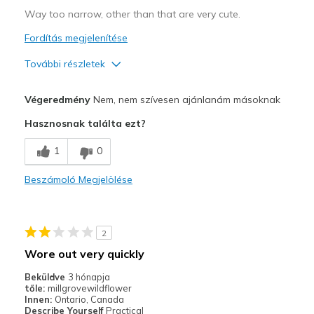
Way too narrow, other than that are very cute.
Fordítás megjelenítése
További részletek
Profi
Végeredmény
Nem, nem szívesen ajánlanám másoknak
Attractive Design
Hasznosnak találta ezt?
Stylish
1
0
Width
Feels too narrow
Beszámoló Megjelölése
Sizing
Feels true to size
View On Shoes
I'm Really Into Shoes
2
Wore out very quickly
Beküldve
3 hónapja
tőle:
millgrovewildflower
Innen:
Ontario, Canada
Describe Yourself
Practical