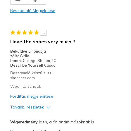
Legjobb használat
Beszámoló Megjelölése
Casual Wear
Width
Feels too narrow
5
Sizing
Feels full size too small
I love the shoes very much!!!
View On Shoes
I'm Really Into Shoes
Beküldve
6 hónapja
tőle:
Girlie
Innen:
College Station, TX
Describe Yourself
Casual
Beszámoló készült itt:
skechers.com
Wear to school.
Fordítás megjelenítése
További részletek
Profi
Végeredmény
Igen, ajánlanám másoknak is
Attractive Design