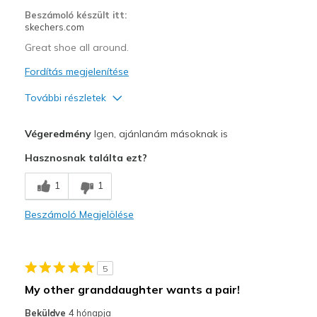
Beszámoló készült itt:
skechers.com
Great shoe all around.
Fordítás megjelenítése
További részletek
Profi
Végeredmény
Igen, ajánlanám másoknak is
Comfortable
Hasznosnak találta ezt?
Stylish
1
1
Legjobb használat
Beszámoló Megjelölése
Casual Wear
Going Out
5
Width
Feels true to width
My other granddaughter wants a pair!
Sizing
Feels true to size
Beküldve
4 hónapja
View On Shoes
Shoes are for Wearing