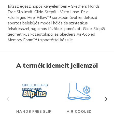
Játssz egész napos kényelemben – Skechers Hands
Free Slip-ins®: Glide-Step® - Vista Lane. Ez a
különleges Heel Pillow™ sarokpárnával rendelkező
sportos belebújós modell hálós és szintetikus
felsőrésszel, rugalmas fűzőkkel, párnázott Glide-Step®
geometrikus középtalppal és Skechers Air-Cooled
Memory Foam™ talpbetéttel készült.
A termék kiemelt jellemzői
HANDS FREE SLIP-
AIR COOLED