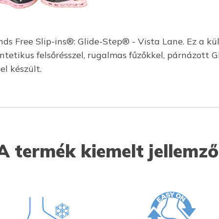
s Free Slip-ins®: Glide-Step® - Vista Lane. Ez a k
intetikus felsőrésszel, rugalmas fűzőkkel, párnázott
l készült.
A termék kiemelt jellemző