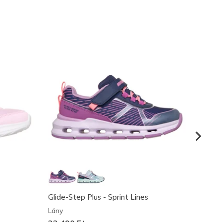
Glide-Step Plus - Sprint Lines
Max C
Lány
Lány