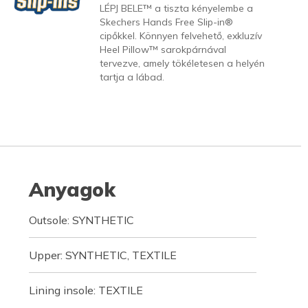
LÉPJ BELE™ a tiszta kényelembe a
Skechers Hands Free Slip-in®
cipőkkel. Könnyen felvehető, exkluzív
Heel Pillow™ sarokpárnával
tervezve, amely tökéletesen a helyén
tartja a lábad.
Anyagok
Outsole: SYNTHETIC
Upper: SYNTHETIC, TEXTILE
Lining insole: TEXTILE