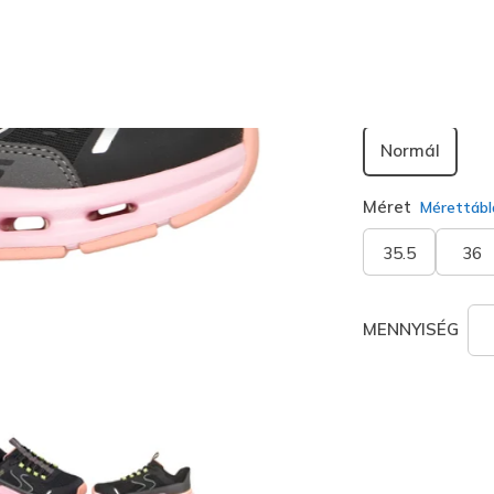
Szélesség
Normál
Méret
Mérettábl
35.5
36
MENNYISÉG