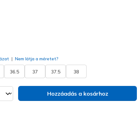
kiválasztva
ázat
Nem látja a méretet?
36.5
37
37.5
38
Hozzáadás a kosárhoz