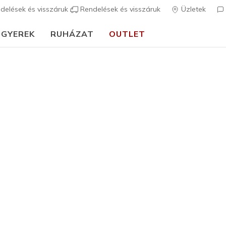
delések és visszáruk
Rendelések és visszáruk
Üzletek
GYEREK
RUHÁZAT
OUTLET
⭐
Skechers VIP:
45 napos visszaküldés tagoknak
Csatlakozz most
⭐
Lány
Skechers 
5
5 az 5-ből ügyfé
23.490 
Szín
Fekete / Mu