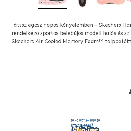
Játssz egész napos kényelemben – Skechers Hand
rendelkező sportos belebújós modell hálós és sz
Skechers Air-Cooled Memory Foam™ talpbetétte