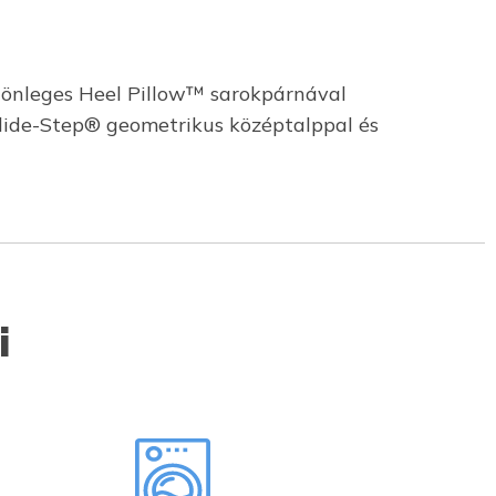
ülönleges Heel Pillow™ sarokpárnával
 Glide-Step® geometrikus középtalppal és
i