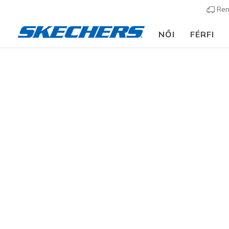
Ren
NŐI
FÉRFI
Gyerek
Lány