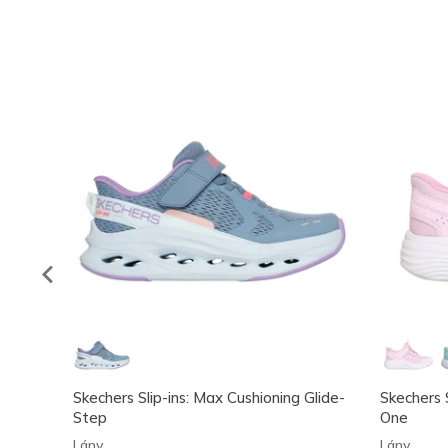
Skechers Slip-ins: Max Cushioning Glide-
Skechers 
Step
One
Lány
Lány