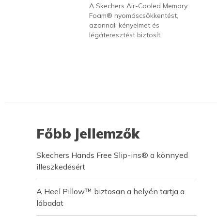
A Skechers Air-Cooled Memory
Foam® nyomáscsökkentést,
azonnali kényelmet és
légáteresztést biztosít.
Főbb jellemzők
Skechers Hands Free Slip-ins® a könnyed
illeszkedésért
A Heel Pillow™ biztosan a helyén tartja a
lábadat