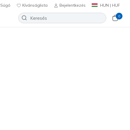
Súgó
Kívánságlista
Bejelentkezés
HUN | HUF
0
Slip-ins: Glide-Step - Vista Lane
Hozzáadás a kívánságlistához
2 beszámoló
lértékelés
Ft
beleértve a következőket: Áfa
lti
(#
303654L
BKMT
)