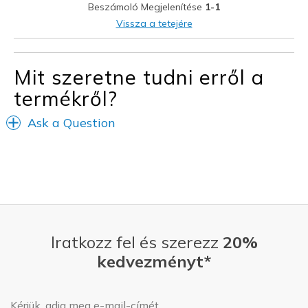
Beszámoló Megjelenítése
1-1
Sizing
Feels half size too small
Vissza a tetejére
Mit szeretne tudni erről a
termékről?
Ask a Question
Iratkozz fel és szerezz
20%
kedvezményt*
E-mail-cím