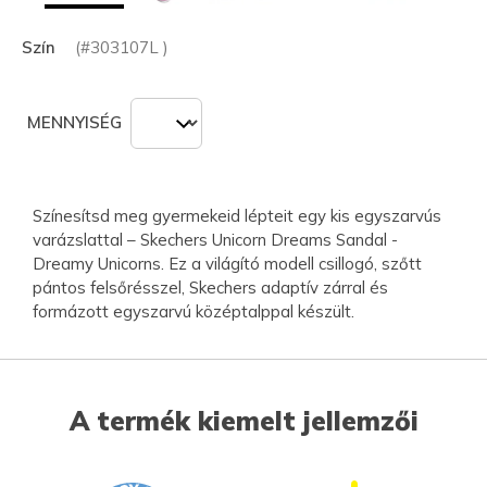
Szín
(#
303107L
)
MENNYISÉG
Színesítsd meg gyermekeid lépteit egy kis egyszarvús
varázslattal – Skechers Unicorn Dreams Sandal -
Dreamy Unicorns. Ez a világító modell csillogó, szőtt
pántos felsőrésszel, Skechers adaptív zárral és
formázott egyszarvú középtalppal készült.
A termék kiemelt jellemzői