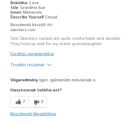
Beküldve
1 éve
tőle:
Grandma Sue
Innen:
Minnesota
Describe Yourself
Casual
Beszámoló készült itt:
skechers.com
Girls Skechers sandal are quite comfortable and durable.
They hold up well for my active granddaughter.
Fordítás megjelenítése
További részletek
Profi
Végeredmény
Igen, ajánlanám másoknak is
Attractive Design
Hasznosnak találta ezt?
Comfortable
7
0
Durable
Beszámoló Megjelölése
Stylish
Width
Feels true to width