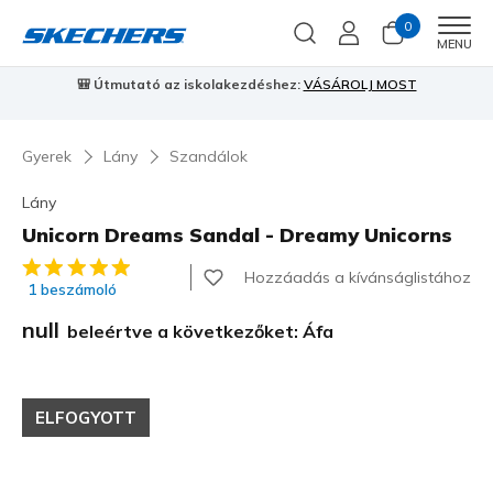
0
Men
MENU
🎒 Útmutató az iskolakezdéshez:
VÁSÁROLJ MOST
⭐
S
Gyerek
Lány
Szandálok
Lány
Unicorn Dreams Sandal - Dreamy Unicorns
3,9 az 5-ből ügyfélértékelés
Hozzáadás a kívánságlistához
1 beszámoló
null
beleértve a következőket: Áfa
ELFOGYOTT