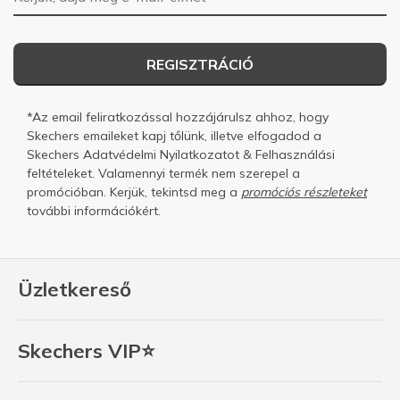
REGISZTRÁCIÓ
*Az email feliratkozással hozzájárulsz ahhoz, hogy
Skechers emaileket kapj tőlünk, illetve elfogadod a
Skechers
Adatvédelmi Nyilatkozatot
&
Felhasználási
feltételeket.
Valamennyi termék nem szerepel a
promócióban. Kerjük, tekintsd meg a
promóciós részleteket
további információkért.
Üzletkereső
Skechers VIP⭐