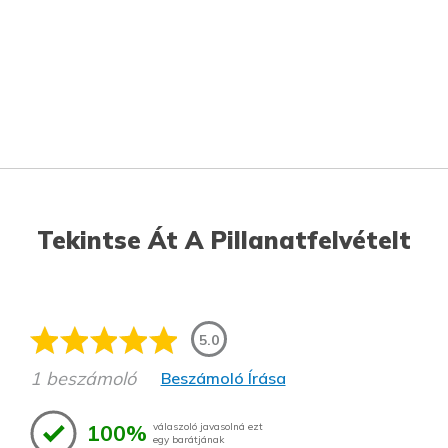
Tekintse Át A Pillanatfelvételt
5.0
1 beszámoló
Beszámoló Írása
100%
válaszoló javasolná ezt
egy barátjának