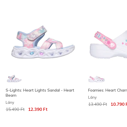
S-Lights: Heart Lights Sandal - Heart
Foamies: Heart Charm
Beam
Lány
Lány
Az ár a következőh
címzett:
13.490 Ft
10.790 
Az ár a következőhöz képest csökkent:
címzett:
15.490 Ft
12.390 Ft