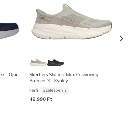
x - Ojai
Skechers Slip-ins: Max Cushioning
Skeche
Premier 3 - Kynley
Chaos 
Férfi
Férfi
Szélesben is
31.49
48.990 Ft