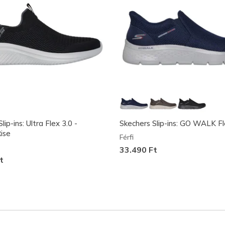
lip-ins: Ultra Flex 3.0 -
Skechers Slip-ins: GO WALK Fle
ise
Férfi
33.490 Ft
t