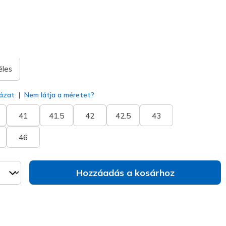
kiválasztva
éles
ázat
Nem látja a méretet?
41
41.5
42
42.5
43
46
Hozzáadás a kosárhoz