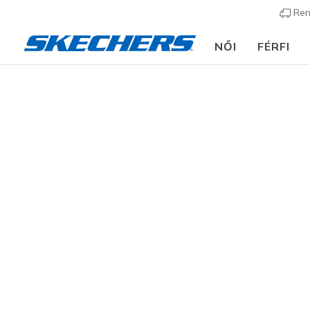
Ren
NŐI
FÉRFI
ató az iskolakezdéshez:
VÁSÁROLJ MOST
Férfi
Cipők
Sneakers
Utcai sportcipők