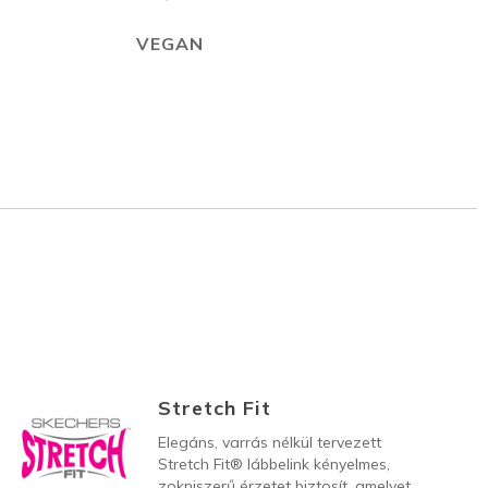
VEGAN
Stretch Fit
Elegáns, varrás nélkül tervezett
Stretch Fit® lábbelink kényelmes,
zokniszerű érzetet biztosít, amelyet