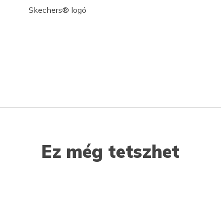
Skechers® logó
Ez még tetszhet