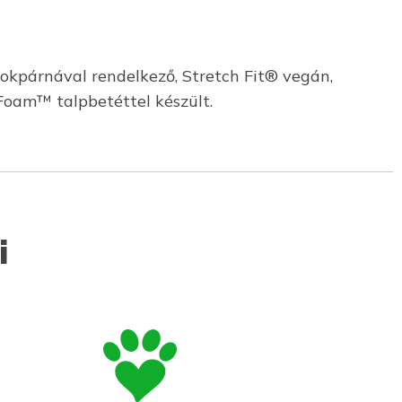
rokpárnával rendelkező, Stretch Fit® vegán,
 Foam™ talpbetéttel készült.
i