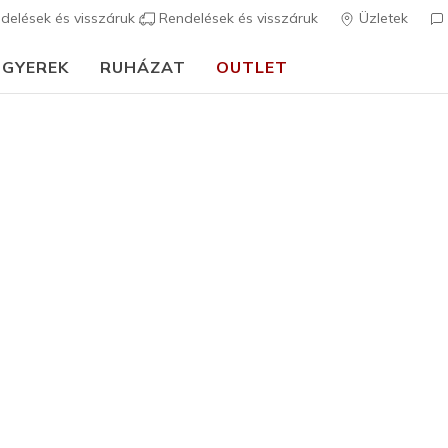
delések és visszáruk
Rendelések és visszáruk
Üzletek
GYEREK
RUHÁZAT
OUTLET
Férfi
Skechers S
5
4,9 az 5-ből ügy
36.990 
Szín
Fekete
(#