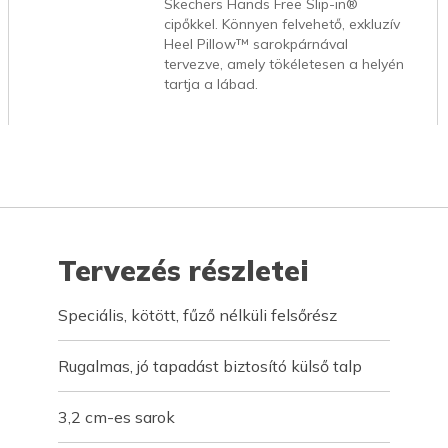
Skechers Hands Free Slip-in®
cipőkkel. Könnyen felvehető, exkluzív
Heel Pillow™ sarokpárnával
tervezve, amely tökéletesen a helyén
tartja a lábad.
Tervezés részletei
Speciális, kötött, fűző nélküli felsőrész
Rugalmas, jó tapadást biztosító külső talp
3,2 cm-es sarok