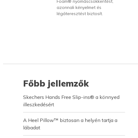
Foam® nyomáscsökkentést,
azonnali kényelmet és
légáteresztést biztosít.
Főbb jellemzők
Skechers Hands Free Slip-ins® a könnyed
illeszkedésért
A Heel Pillow™ biztosan a helyén tartja a
lábadat