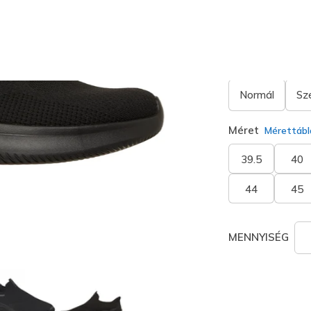
Szélesség
Normál
Sz
Méret
Mérettábl
39.5
40
44
45
MENNYISÉG