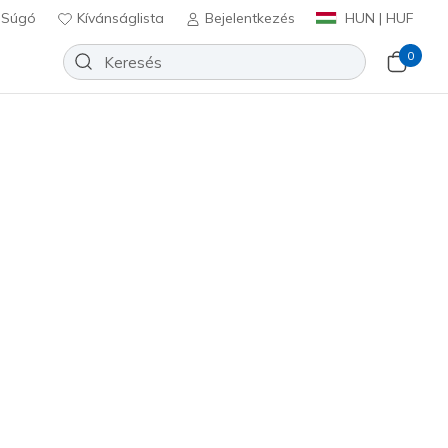
Súgó
Kívánságlista
Bejelentkezés
HUN | HUF
0
⭐
Skechers VIP
lip-ins: Ultra Flex 4.0 - Calavera
Hozzáadás a kívánságlistához
 beszámoló
félértékelés
Ft
beleértve a következőket: Áfa
233201
BBK
)