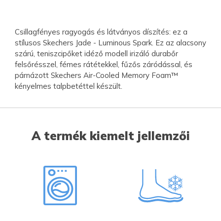
Csillagfényes ragyogás és látványos díszítés: ez a
stílusos Skechers Jade - Luminous Spark. Ez az alacsony
szárú, teniszcipőket idéző modell irizáló durabőr
felsőrésszel, fémes rátétekkel, fűzős záródással, és
párnázott Skechers Air-Cooled Memory Foam™
kényelmes talpbetéttel készült.
A termék kiemelt jellemzői