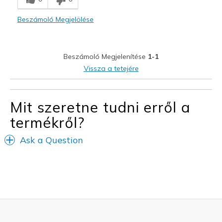
Legjobb használat
Beszámoló Megjelölése
Casual Wear
Width
Feels true to width
Beszámoló Megjelenítése
1-1
Sizing
Feels true to size
Vissza a tetejére
View On Shoes
I'm Into Shoes
Mit szeretne tudni erről a
termékről?
Ask a Question