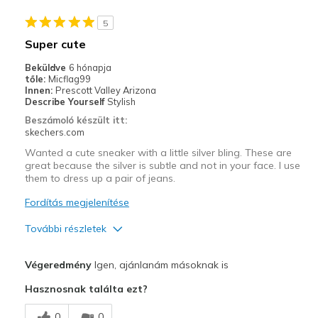
5
Super cute
Beküldve
6 hónapja
tőle:
Micflag99
Innen:
Prescott Valley Arizona
Describe Yourself
Stylish
Beszámoló készült itt:
skechers.com
Wanted a cute sneaker with a little silver bling. These are
great because the silver is subtle and not in your face. I use
them to dress up a pair of jeans.
Fordítás megjelenítése
További részletek
Profi
Végeredmény
Igen, ajánlanám másoknak is
Attractive Design
Hasznosnak találta ezt?
Comfortable
0
0