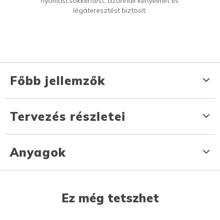
nyomáscsökkentést, azonnali kényelmet és
légáteresztést biztosít.
Főbb jellemzők
Tervezés részletei
Anyagok
Ez még tetszhet