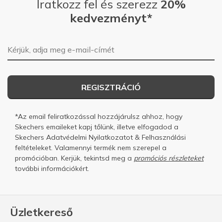
Iratkozz fel és szerezz
20%
kedvezményt*
E-mail-cím
REGISZTRÁCIÓ
*Az email feliratkozással hozzájárulsz ahhoz, hogy
Skechers emaileket kapj tőlünk, illetve elfogadod a
Skechers
Adatvédelmi Nyilatkozatot
&
Felhasználási
feltételeket.
Valamennyi termék nem szerepel a
promócióban. Kerjük, tekintsd meg a
promóciós részleteket
további információkért.
Üzletkereső