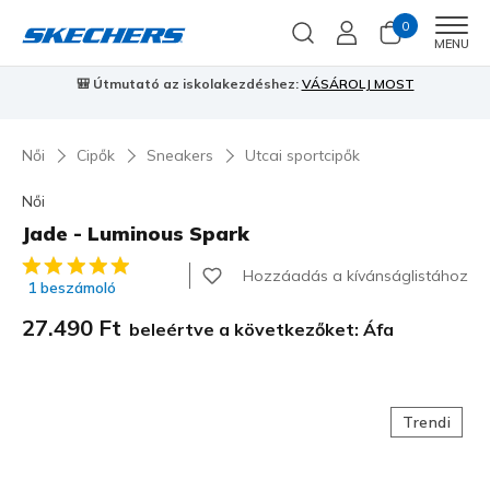
0
Men
MENU
hez:
VÁSÁROLJ MOST
⭐
Skechers VIP:
45 napos visszaküldés tago
Női
Cipők
Sneakers
Utcai sportcipők
Női
Jade - Luminous Spark
5 az 5-ből ügyfélértékelés
Hozzáadás a kívánságlistához
1 beszámoló
27.490 Ft
beleértve a következőket: Áfa
Trendi