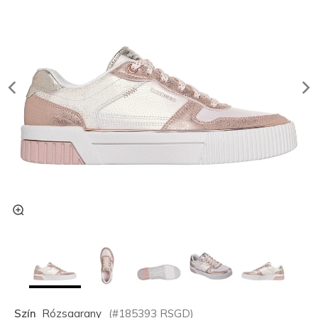
Szín
Rózsaarany
(#
185393
RSGD
)