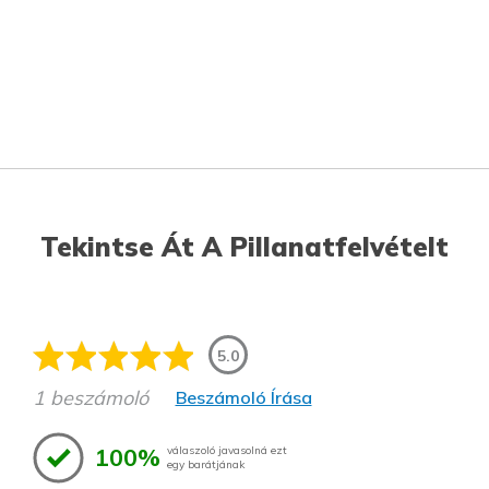
Tekintse Át A Pillanatfelvételt
5.0
1 beszámoló
Beszámoló Írása
100%
válaszoló javasolná ezt
egy barátjának