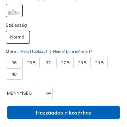
kiválasztva
Szélesség
Normál
Méret
Mérettáblázat
Nem látja a méretet?
36
36.5
37
37.5
38.5
39.5
40
MENNYISÉG
Hozzáadás a kosárhoz