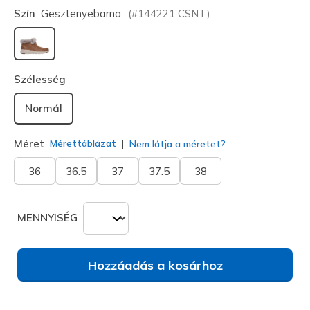
Szín
Gesztenyebarna
(#
144221
CSNT
)
kiválasztva
Szélesség
Normál
Méret
Mérettáblázat
Nem látja a méretet?
36
36.5
37
37.5
38
MENNYISÉG
Hozzáadás a kosárhoz