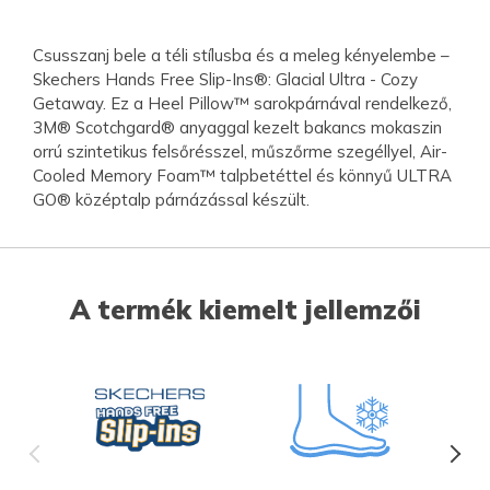
Csusszanj bele a téli stílusba és a meleg kényelembe –
Skechers Hands Free Slip-Ins®: Glacial Ultra - Cozy
Getaway. Ez a Heel Pillow™ sarokpárnával rendelkező,
3M® Scotchgard® anyaggal kezelt bakancs mokaszin
orrú szintetikus felsőrésszel, műszőrme szegéllyel, Air-
Cooled Memory Foam™ talpbetéttel és könnyű ULTRA
GO® középtalp párnázással készült.
A termék kiemelt jellemzői