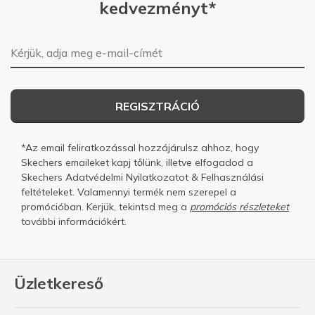
kedvezményt*
E-mail-cím
REGISZTRÁCIÓ
*Az email feliratkozással hozzájárulsz ahhoz, hogy
Skechers emaileket kapj tőlünk, illetve elfogadod a
Skechers
Adatvédelmi Nyilatkozatot
&
Felhasználási
feltételeket.
Valamennyi termék nem szerepel a
promócióban. Kerjük, tekintsd meg a
promóciós részleteket
további információkért.
Üzletkereső