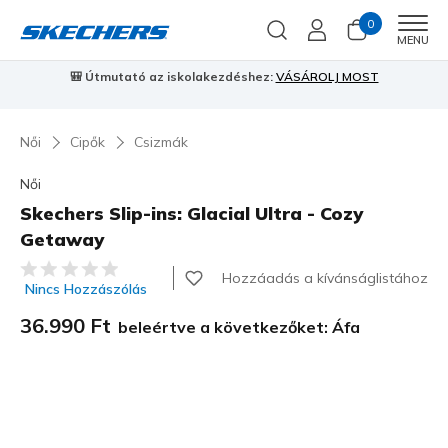
0
Men
MENU
🎒 Útmutató az iskolakezdéshez:
VÁSÁROLJ MOST
⭐
S
Női
Cipők
Csizmák
Női
Skechers Slip-ins: Glacial Ultra - Cozy
Getaway
5 az 5-ből ügyfélértékelés
Hozzáadás a kívánságlistához
Nincs Hozzászólás
36.990 Ft
beleértve a következőket: Áfa