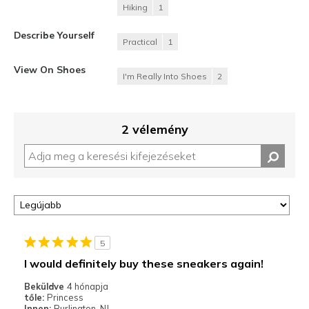
Hiking
1
Describe Yourself
Practical
1
View On Shoes
I'm Really Into Shoes
2
2 vélemény
5
I would definitely buy these sneakers again!
Beküldve
4 hónapja
tőle:
Princess
Innen:
Burlington, NJ