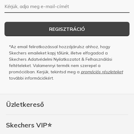
E-mail-cím
REGISZTRÁCIÓ
*Az email feliratkozással hozzájárulsz ahhoz, hogy
Skechers emaileket kapj tőlünk, illetve elfogadod a
Skechers
Adatvédelmi Nyilatkozatot
&
Felhasználási
feltételeket.
Valamennyi termék nem szerepel a
promócióban. Kerjük, tekintsd meg a
promóciós részleteket
további információkért.
Üzletkereső
Skechers VIP⭐