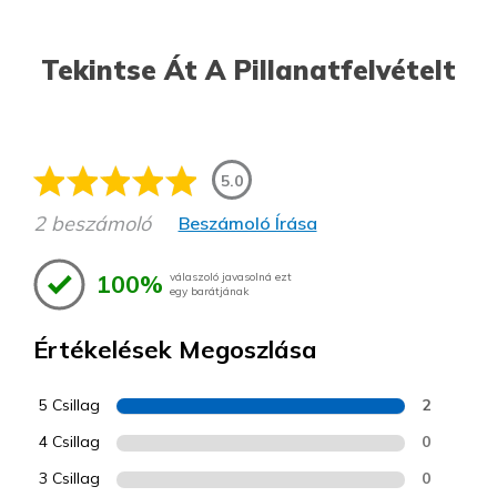
Tekintse Át A Pillanatfelvételt
5.0
2 beszámoló
Beszámoló Írása
100%
válaszoló javasolná ezt
egy barátjának
Értékelések Megoszlása
5 Csillag
2
4 Csillag
0
3 Csillag
0