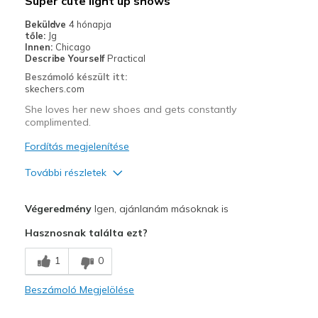
Super cute light up shows
Casual Wear
Beküldve
4 hónapja
tőle:
Jg
Width
Feels true to width
Innen:
Chicago
Describe Yourself
Practical
Sizing
Feels true to size
Beszámoló készült itt:
View On Shoes
I'm Really Into Shoes
skechers.com
She loves her new shoes and gets constantly
complimented.
Fordítás megjelenítése
További részletek
Profi
Végeredmény
Igen, ajánlanám másoknak is
Attractive Design
Hasznosnak találta ezt?
Breathe Well
1
0
Comfortable
Beszámoló Megjelölése
Durable