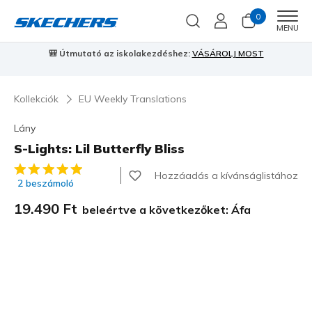
0
Men
MENU
iskolakezdéshez:
VÁSÁROLJ MOST
⭐
Skechers VIP:
45 napos vissz
Kollekciók
EU Weekly Translations
Lány
S-Lights: Lil Butterfly Bliss
4,7 az 5-ből ügyfélértékelés
Hozzáadás a kívánságlistához
2 beszámoló
19.490 Ft
beleértve a következőket: Áfa