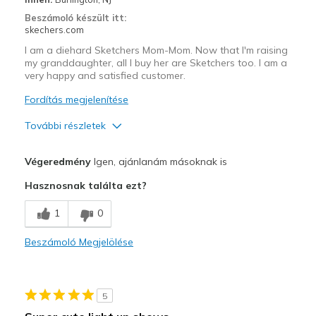
Beszámoló készült itt:
skechers.com
I am a diehard Sketchers Mom-Mom. Now that I'm raising
my granddaughter, all I buy her are Sketchers too. I am a
very happy and satisfied customer.
Fordítás megjelenítése
További részletek
Profi
Végeredmény
Igen, ajánlanám másoknak is
Attractive Design
Hasznosnak találta ezt?
Breathe Well
1
0
Comfortable
Beszámoló Megjelölése
Durable
Stylish
5
Legjobb használat