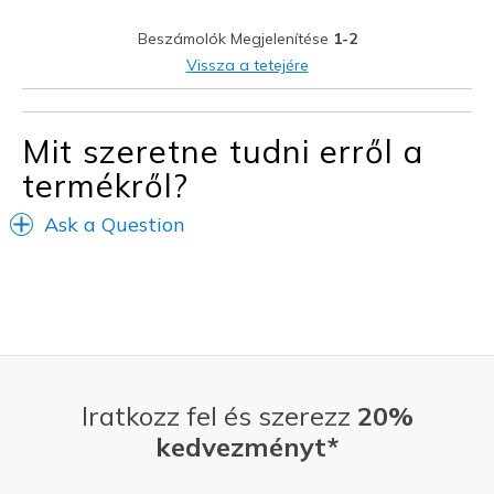
Stylish
Beszámolók Megjelenítése
1-2
Legjobb használat
Vissza a tetejére
Casual Wear
Hiking
Mit szeretne tudni erről a
termékről?
Travel
Ask a Question
Width
Feels true to width
Sizing
Feels true to size
View On Shoes
I'm Really Into Shoes
Iratkozz fel és szerezz
20%
kedvezményt*