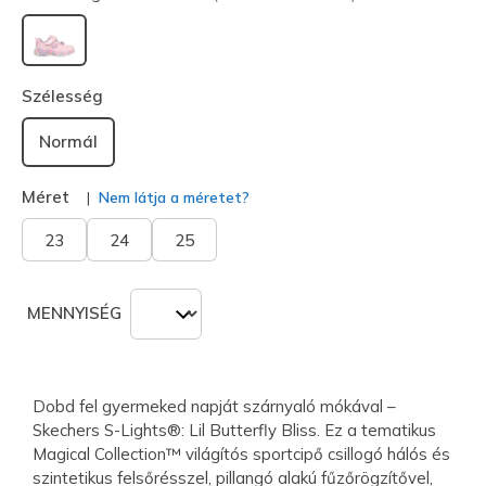
kiválasztva
Szélesség
Normál
Méret
Nem látja a méretet?
23
24
25
MENNYISÉG
Dobd fel gyermeked napját szárnyaló mókával –
Skechers S-Lights®: Lil Butterfly Bliss. Ez a tematikus
Magical Collection™ világítós sportcipő csillogó hálós és
szintetikus felsőrésszel, pillangó alakú fűzőrögzítővel,