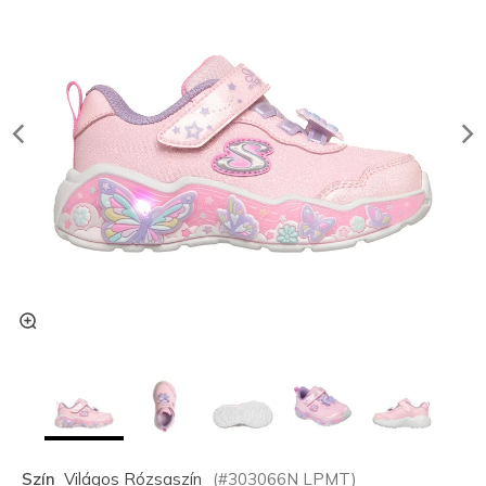
Szín
Világos Rózsaszín
(#
303066N
LPMT
)