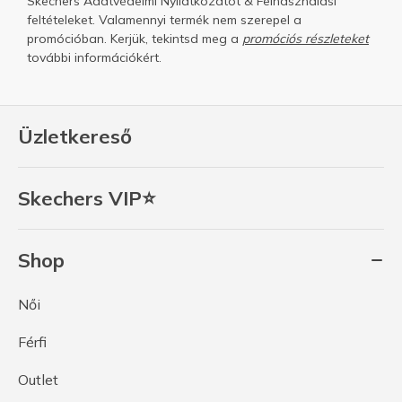
Skechers
Adatvédelmi Nyilatkozatot
&
Felhasználási
feltételeket.
Valamennyi termék nem szerepel a
promócióban. Kerjük, tekintsd meg a
promóciós részleteket
további információkért.
Üzletkereső
Skechers VIP⭐
Shop
Női
Férfi
Outlet