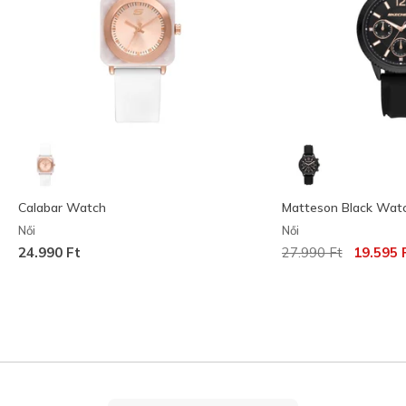
Calabar Watch
Matteson Black Wat
Női
Női
Az ár a következőh
címzett:
24.990 Ft
27.990 Ft
19.595 