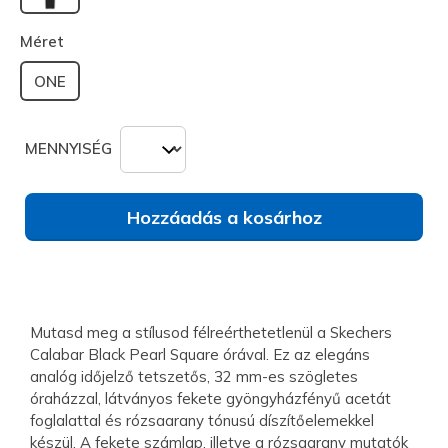
kiválasztva
Méret
ONE
MENNYISÉG
Hozzáadás a kosárhoz
Mutasd meg a stílusod félreérthetetlenül a Skechers
Calabar Black Pearl Square órával. Ez az elegáns
analóg időjelző tetszetős, 32 mm-es szögletes
óraházzal, látványos fekete gyöngyházfényű acetát
foglalattal és rózsaarany tónusú díszítőelemekkel
készül. A fekete számlap, illetve a rózsaarany mutatók