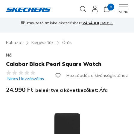
0
Men
MENU
🎒 Útmutató az iskolakezdéshez:
VÁSÁROLJ MOST
⭐
S
Ruházat
Kiegészítők
Órák
Női
Calabar Black Pearl Square Watch
5 az 5-ből ügyfélértékelés
Hozzáadás a kívánságlistához
Nincs Hozzászólás
24.990 Ft
beleértve a következőket: Áfa