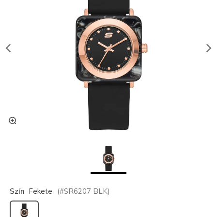
Szín
Fekete
(#
SR6207
BLK
)