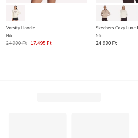
Varsity Hoodie
Skechers Cozy Luxe 
Női
Női
Az ár a következőhöz képest csökkent:
címzett:
24.990 Ft
17.495 Ft
24.990 Ft