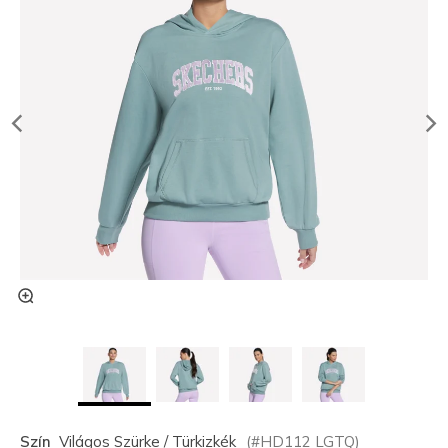
Szín
Világos Szürke / Türkizkék
(#
HD112
LGTQ
)