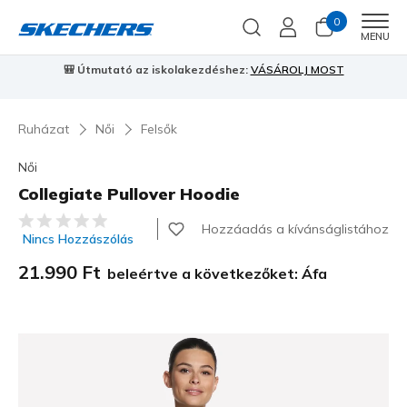
0
Men
MENU
🎒 Útmutató az iskolakezdéshez:
VÁSÁROLJ MOST
⭐
S
Ruházat
Női
Felsők
Női
Collegiate Pullover Hoodie
5 az 5-ből ügyfélértékelés
Hozzáadás a kívánságlistához
Nincs Hozzászólás
21.990 Ft
beleértve a következőket: Áfa