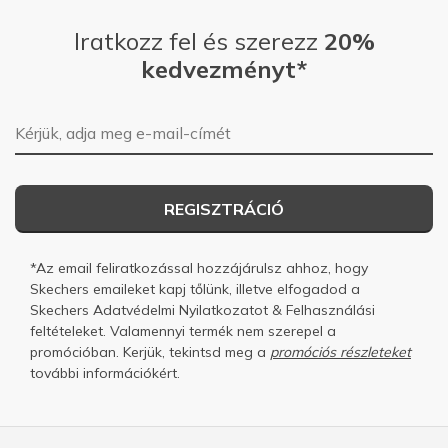
Iratkozz fel és szerezz
20%
kedvezményt*
E-mail-cím
REGISZTRÁCIÓ
*Az email feliratkozással hozzájárulsz ahhoz, hogy
Skechers emaileket kapj tőlünk, illetve elfogadod a
Skechers
Adatvédelmi Nyilatkozatot
&
Felhasználási
feltételeket.
Valamennyi termék nem szerepel a
promócióban. Kerjük, tekintsd meg a
promóciós részleteket
további információkért.