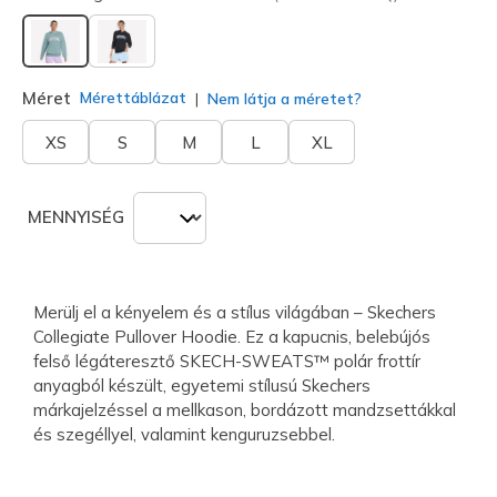
kiválasztva
Méret
Mérettáblázat
Nem látja a méretet?
XS
S
M
L
XL
MENNYISÉG
Merülj el a kényelem és a stílus világában – Skechers
Collegiate Pullover Hoodie. Ez a kapucnis, belebújós
felső légáteresztő SKECH-SWEATS™ polár frottír
anyagból készült, egyetemi stílusú Skechers
márkajelzéssel a mellkason, bordázott mandzsettákkal
és szegéllyel, valamint kenguruzsebbel.