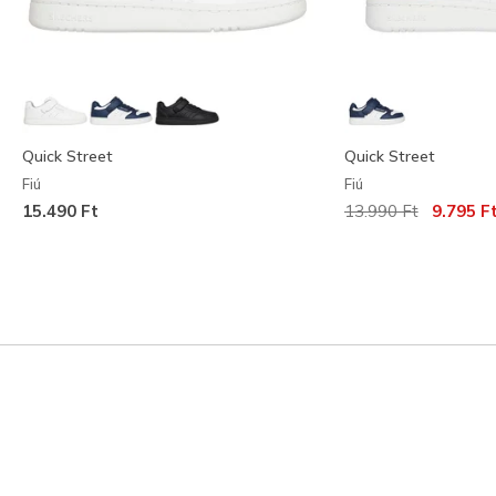
Quick Street
Quick Street
Fiú
Fiú
Az ár a következőh
címzett:
15.490 Ft
13.990 Ft
9.795 F