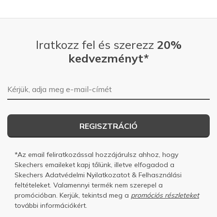
Iratkozz fel és szerezz
20%
kedvezményt*
E-mail-cím
REGISZTRÁCIÓ
*Az email feliratkozással hozzájárulsz ahhoz, hogy
Skechers emaileket kapj tőlünk, illetve elfogadod a
Skechers
Adatvédelmi Nyilatkozatot
&
Felhasználási
feltételeket.
Valamennyi termék nem szerepel a
promócióban. Kerjük, tekintsd meg a
promóciós részleteket
további információkért.