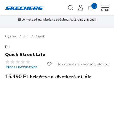
0
Men
MENU
🎒 Útmutató az iskolakezdéshez:
VÁSÁROLJ MOST
⭐
S
Gyerek
Fiú
Cipők
Fiú
Quick Street Lite
4,5 az 5-ből ügyfélértékelés
Hozzáadás a kívánságlistához
Nincs Hozzászólás
15.490 Ft
beleértve a következőket: Áfa