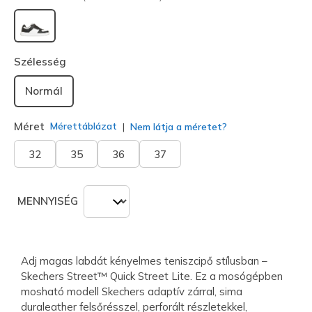
kiválasztva
Szélesség
Normál
Méret
Mérettáblázat
Nem látja a méretet?
32
35
36
37
MENNYISÉG
Adj magas labdát kényelmes teniszcipő stílusban –
Skechers Street™ Quick Street Lite. Ez a mosógépben
mosható modell Skechers adaptív zárral, sima
duraleather felsőrésszel, perforált részletekkel,