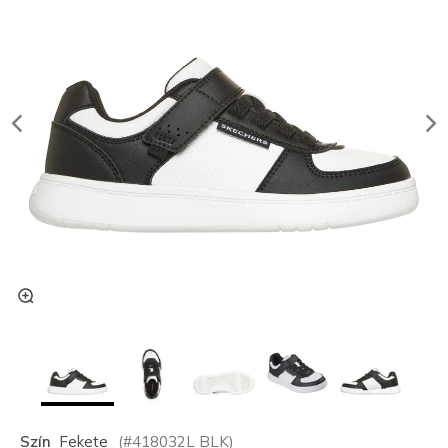
Szín
Fekete
(#
418032L
BLK
)