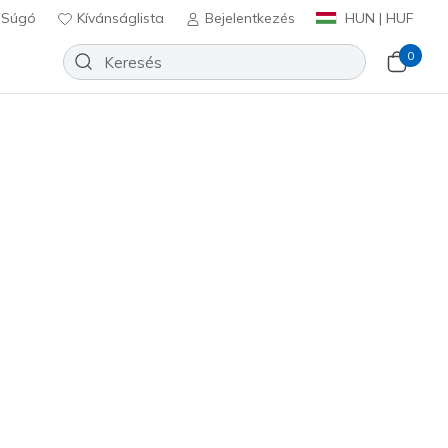
Súgó
Kívánságlista
Bejelentkezés
HUN | HUF
0
ipők
Sport