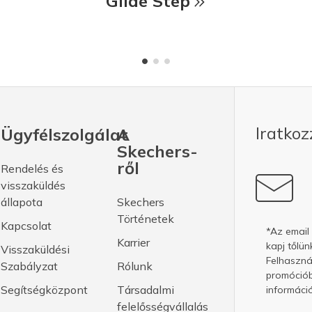
Glide Step
Iratkoz
Ügyfélszolgálat
A
Skechers-
ről
Rendelés és
visszaküldés
állapota
Skechers
Történetek
Kapcsolat
*Az email
Karrier
kapj tőlün
Visszaküldési
Felhasznál
Szabályzat
Rólunk
promóciób
Segítségközpont
Társadalmi
információ
felelősségvállalás