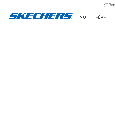
Ren
NŐI
FÉRFI
Slip-ins
A