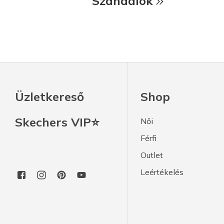
Szandálok
Üzletkereső
Shop
Skechers VIP⭐
Női
Férfi
Outlet
Leértékelés