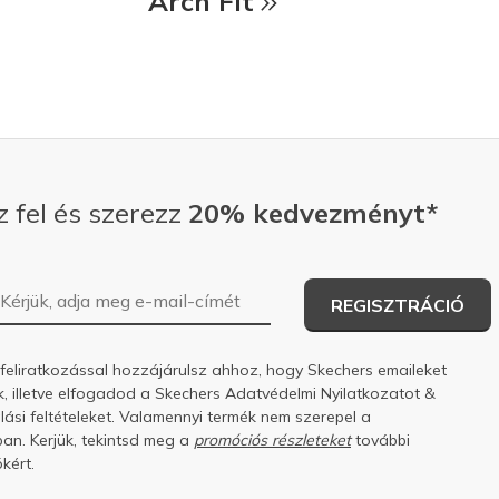
Arch Fit
z fel és szerezz
20% kedvezményt*
E-mail-cím
REGISZTRÁCIÓ
 feliratkozással hozzájárulsz ahhoz, hogy Skechers emaileket
k, illetve elfogadod a Skechers
Adatvédelmi Nyilatkozatot
&
ási feltételeket.
Valamennyi termék nem szerepel a
an. Kerjük, tekintsd meg a
promóciós részleteket
további
kért.