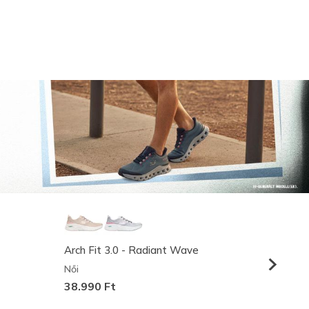
Arch Fit 3.0 - Radiant Wave
Relaxed
Női
Férfi
38.990 Ft
36.990