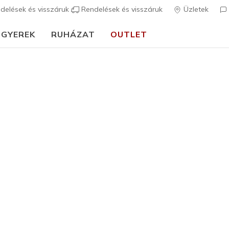
delések és visszáruk
Rendelések és visszáruk
Üzletek
GYEREK
RUHÁZAT
OUTLET
🎒 Útmutató az iskolakezdéshez:
VÁSÁROLJ MOST
rch Fit
Szandálok
Vászonc