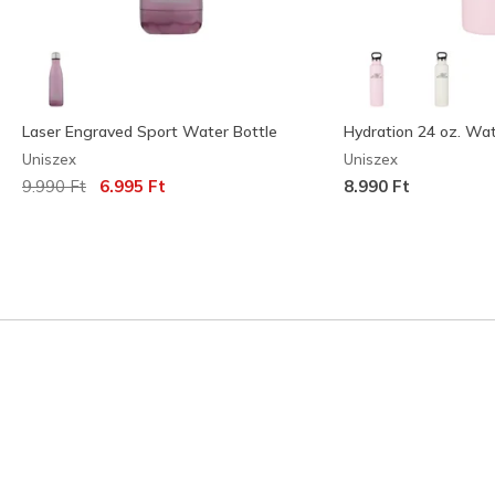
Laser Engraved Sport Water Bottle
Hydration 24 oz. Wat
Uniszex
Uniszex
Az ár a következőhöz képest csökkent:
címzett:
9.990 Ft
6.995 Ft
8.990 Ft