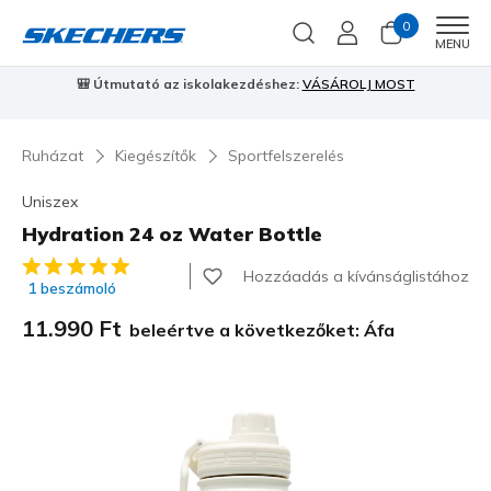
0
Men
MENU
🎒 Útmutató az iskolakezdéshez:
VÁSÁROLJ MOST
⭐
S
Ruházat
Kiegészítők
Sportfelszerelés
Uniszex
Hydration 24 oz Water Bottle
4,3 az 5-ből ügyfélértékelés
Hozzáadás a kívánságlistához
1 beszámoló
11.990 Ft
beleértve a következőket: Áfa