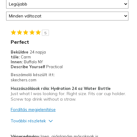
5
Perfect
Beküldve
24 napja
tőle:
Carm
Innen:
Buffalo NY
Describe Yourself
Practical
Beszámoló készült itt:
skechers.com
Hozzászólások róla: Hydration 24 oz Water Bottle
Just what I was looking for. Right size. Fits car cup holder.
Screw top drink without a straw.
Fordítás megjelenítése
További részletek
Profi
Végeredmény
Igen, ajánlanám másoknak is