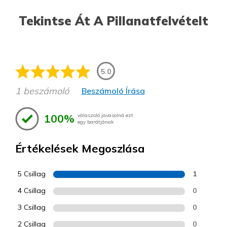
Tekintse Át A Pillanatfelvételt
5.0
1 beszámoló
Beszámoló Írása
100%
válaszoló javasolná ezt
egy barátjának
Értékelések Megoszlása
5 Csillag
1
4 Csillag
0
3 Csillag
0
2 Csillag
0