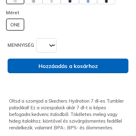
kiválasztva
Méret
ONE
MENNYISÉG
Hozzáadás a kosárhoz
Oltsd a szomjad a Skechers Hydration 7 dl-es Tumbler
palackkal! Ez a vizespalack akár 7 dl-t is képes
befogadni kedvenc italodból. Tökéletes meleg vagy
hideg italokhoz, kiöntővel és szivárgásmentes fedéllel
rendelkezik, valamint BPA-, BPS- és ólommentes.