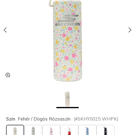
Szín
Fehér / Dögös Rózsaszín
(#
SKHY0025
WHPK
)