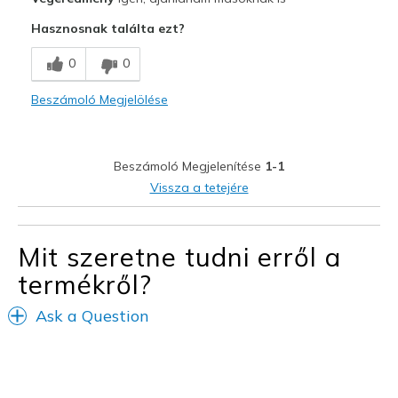
Durable
Hasznosnak találta ezt?
Sizing
Feels true to size
0
0
Beszámoló Megjelölése
Beszámoló Megjelenítése
1-1
Vissza a tetejére
Mit szeretne tudni erről a
termékről?
Ask a Question