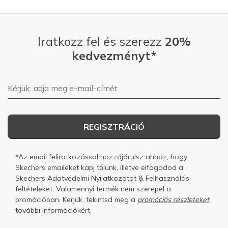
Iratkozz fel és szerezz
20%
kedvezményt*
E-mail-cím
REGISZTRÁCIÓ
*Az email feliratkozással hozzájárulsz ahhoz, hogy
Skechers emaileket kapj tőlünk, illetve elfogadod a
Skechers
Adatvédelmi Nyilatkozatot
&
Felhasználási
feltételeket.
Valamennyi termék nem szerepel a
promócióban. Kerjük, tekintsd meg a
promóciós részleteket
további információkért.