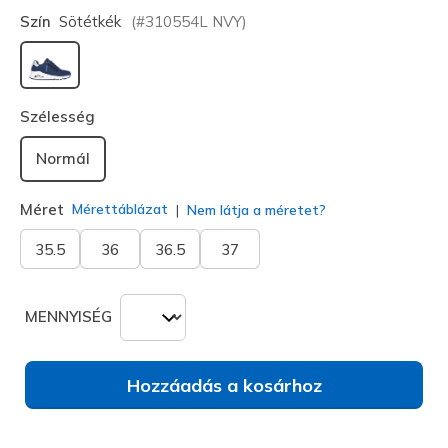
Szín
Sötétkék
(#
310554L
NVY
)
kiválasztva
Szélesség
Normál
Méret
Mérettáblázat
Nem látja a méretet?
35.5
36
36.5
37
MENNYISÉG
Hozzáadás a kosárhoz