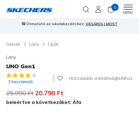
0
Men
MENU
🎒 Útmutató az iskolakezdéshez:
VÁSÁROLJ MOST
⭐
S
Gyerek
Lány
Cipők
Lány
UNO Gen1
4,1 az 5-ből ügyfélértékelés
Hozzáadás a kívánságlistához
1 beszámoló
Az ár a következőhöz képest csökkent:
25.990 Ft
címzett:
20.790 Ft
beleértve a következőket: Áfa