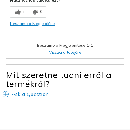
Hasznosnak találta ezt?
Comfortable
7
0
Stylish
Beszámoló Megjelölése
Legjobb használat
Casual Wear
Beszámoló Megjelenítése
1-1
Going Out
Vissza a tetejére
Special Occasions
Travel
Mit szeretne tudni erről a
termékről?
Width
Feels true to width
Sizing
Feels half size too small
Ask a Question
View On Shoes
I'm Into Shoes