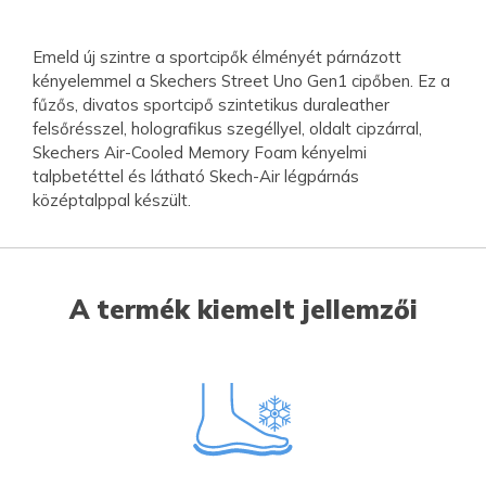
Emeld új szintre a sportcipők élményét párnázott
kényelemmel a Skechers Street Uno Gen1 cipőben. Ez a
fűzős, divatos sportcipő szintetikus duraleather
felsőrésszel, holografikus szegéllyel, oldalt cipzárral,
Skechers Air-Cooled Memory Foam kényelmi
talpbetéttel és látható Skech-Air légpárnás
középtalppal készült.
A termék kiemelt jellemzői