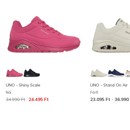
UNO - Shiny Scale
UNO - Stand On Air
Női
Férfi
Az ár a következőhöz képest csökkent:
címzett:
-
34.990 Ft
24.495 Ft
23.095 Ft
36.990