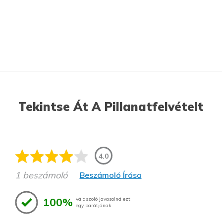
Tekintse Át A Pillanatfelvételt
4.0
1 beszámoló
Beszámoló Írása
100%
válaszoló javasolná ezt
egy barátjának