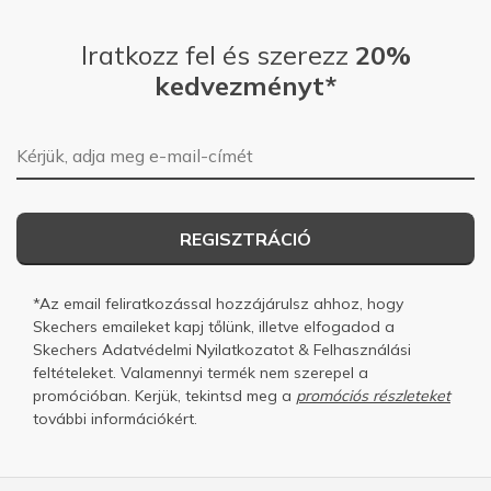
Iratkozz fel és szerezz
20%
kedvezményt*
E-mail-cím
REGISZTRÁCIÓ
*Az email feliratkozással hozzájárulsz ahhoz, hogy
Skechers emaileket kapj tőlünk, illetve elfogadod a
Skechers
Adatvédelmi Nyilatkozatot
&
Felhasználási
feltételeket.
Valamennyi termék nem szerepel a
promócióban. Kerjük, tekintsd meg a
promóciós részleteket
további információkért.