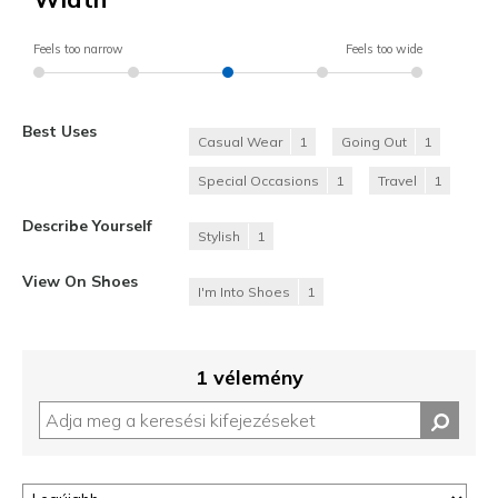
Feels too narrow
Feels too wide
Best Uses
Casual Wear
1
Going Out
1
Special Occasions
1
Travel
1
Describe Yourself
Stylish
1
View On Shoes
I'm Into Shoes
1
1 vélemény