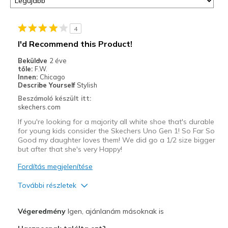
4
I'd Recommend this Product!
Beküldve
2 éve
tőle:
F.W.
Innen:
Chicago
Describe Yourself
Stylish
Beszámoló készült itt:
skechers.com
If you're looking for a majority all white shoe that's durable
for young kids consider the Skechers Uno Gen 1! So Far So
Good my daughter loves them! We did go a 1/2 size bigger
but after that she's very Happy!
Fordítás megjelenítése
További részletek
Profi
Végeredmény
Igen, ajánlanám másoknak is
Attractive Design