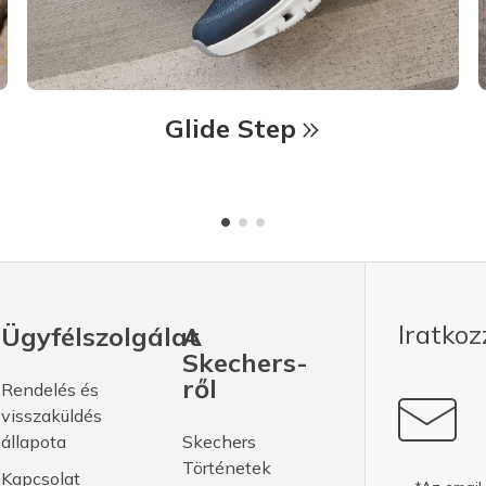
Glide Step
Iratkoz
Ügyfélszolgálat
A
Skechers-
ről
Rendelés és
visszaküldés
állapota
Skechers
Történetek
Kapcsolat