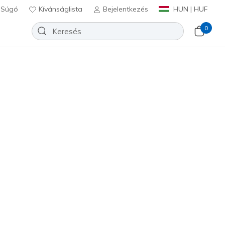
Súgó
Kívánságlista
Bejelentkezés
HUN | HUF
0
ipők
Sport