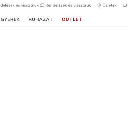
delések és visszáruk
Rendelések és visszáruk
Üzletek
GYEREK
RUHÁZAT
OUTLET
🎒 Útmutató az iskolakezdéshez:
VÁSÁROLJ MOST
rch Fit
Szandálok
Vászonc