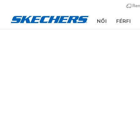
Ren
NŐI
FÉRFI
Slip-ins
A