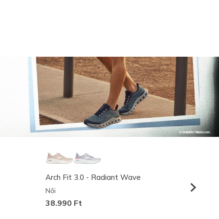
Arch Fit 3.0 - Radiant Wave
Relaxed
Női
Férfi
38.990 Ft
36.990