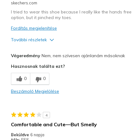
skechers.com
I tried to wear this shoe because I really like the hands free
option, but it pinched my toes.
Fordítás megjelenítése
További részletek
Profi
Végeredmény
Nem, nem szívesen ajánlanám másoknak
Attractive Design
Hasznosnak találta ezt?
Stylish
0
0
Width
Feels too narrow
Beszámoló Megjelölése
Sizing
Feels half size too small
View On Shoes
I'm Really Into Shoes
4
Comfortable and Cute—But Smelly
Beküldve
6 napja
tőle:
ESS