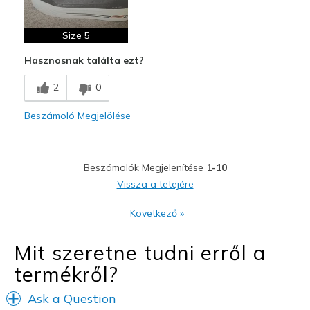
Stylish
Size 5
Kontra
Need Break In
Hasznosnak találta ezt?
2
0
Beszámoló Megjelölése
Beszámolók Megjelenítése
1-10
Vissza a tetejére
Következő
»
Mit szeretne tudni erről a
termékről?
Ask a Question