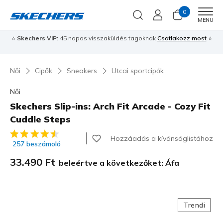
0
Men
MENU
⭐
Skechers VIP:
45 napos visszaküldés tagoknak
Csatlakozz most
⭐
Női
Cipők
Sneakers
Utcai sportcipők
Női
Skechers Slip-ins: Arch Fit Arcade - Cozy Fit
Cuddle Steps
5 az 5-ből ügyfélértékelés
Hozzáadás a kívánságlistához
257 beszámoló
33.490 Ft
beleértve a következőket: Áfa
Trendi