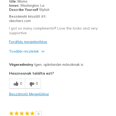
tőle:
Momo
Casual Wear
Innen:
Washington, La
Describe Yourself
Stylish
Going Out
Beszámoló készült itt:
skechers.com
Travel
I got so many compliments!!! Love the looks and very
supportive
Width
Feels true to width
Sizing
Feels half size too big
Fordítás megjelenítése
View On Shoes
Shoes are for Wearing
További részletek
Profi
Végeredmény
Igen, ajánlanám másoknak is
Attractive Design
Hasznosnak találta ezt?
Breathe Well
0
0
Comfortable
Beszámoló Megjelölése
Durable
Stylish
5