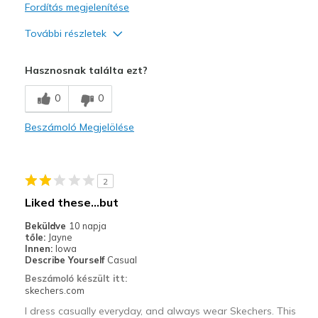
Fordítás megjelenítése
További részletek
Profi
Hasznosnak találta ezt?
Attractive Design
0
0
Comfortable
Beszámoló Megjelölése
Legjobb használat
Casual Wear
2
Width
Feels true to width
Liked these…but
Sizing
Feels full size too big
View On Shoes
Shoes are for Wearing
Beküldve
10 napja
tőle:
Jayne
Innen:
Iowa
Describe Yourself
Casual
Beszámoló készült itt:
skechers.com
I dress casually everyday, and always wear Skechers. This