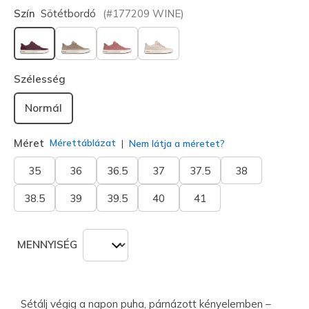
Szín
Sötétbordó
(#
177209
WINE
)
kiválasztva
Szélesség
Normál
Méret
Mérettáblázat
Nem látja a méretet?
35
36
36.5
37
37.5
38
38.5
39
39.5
40
41
MENNYISÉG
Sétálj végig a napon puha, párnázott kényelemben –