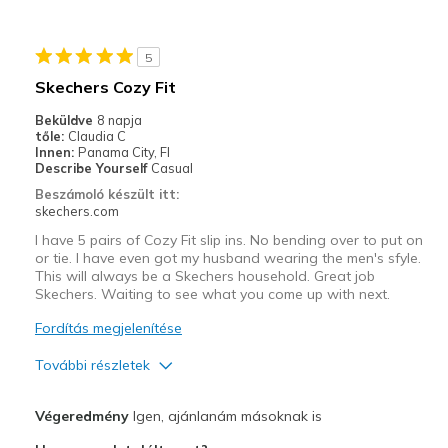
Travel
5
Width
Feels true to width
Skechers Cozy Fit
Sizing
Feels true to size
Beküldve
8 napja
View On Shoes
Shoes are for Wearing
tőle:
Claudia C
Innen:
Panama City, Fl
Describe Yourself
Casual
Beszámoló készült itt:
skechers.com
I have 5 pairs of Cozy Fit slip ins. No bending over to put on
or tie. I have even got my husband wearing the men's sfyle.
This will always be a Skechers household. Great job
Skechers. Waiting to see what you come up with next.
Fordítás megjelenítése
További részletek
Profi
Végeredmény
Igen, ajánlanám másoknak is
Attractive Design