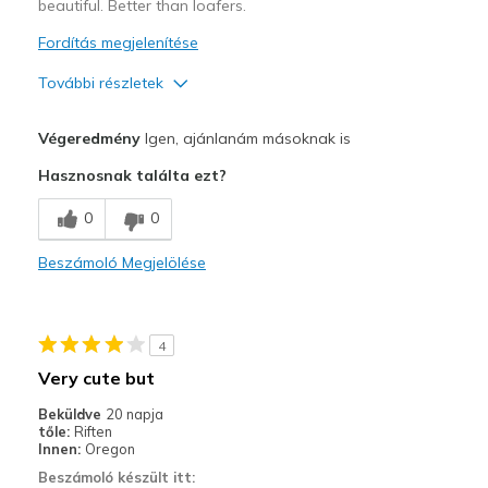
beautiful. Better than loafers.
Fordítás megjelenítése
További részletek
Profi
Végeredmény
Igen, ajánlanám másoknak is
Attractive Design
Hasznosnak találta ezt?
Comfortable
0
0
Stylish
Beszámoló Megjelölése
Legjobb használat
Casual Wear
4
Going Out
Very cute but
Width
Feels true to width
Beküldve
20 napja
tőle:
Riften
Sizing
Feels true to size
Innen:
Oregon
View On Shoes
I'm Really Into Shoes
Beszámoló készült itt: