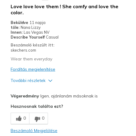
Legjobb használat
Love love love them ! She comfy and love the
color.
Casual Wear
Beküldve
11 napja
Going Out
tőle:
Nana Lizzy
Innen:
Las Vegas NV
Travel
Describe Yourself
Casual
Beszámoló készült itt:
Width
Feels true to width
skechers.com
Sizing
Feels true to size
Wear them everyday
View On Shoes
Shoes are for Wearing
Fordítás megjelenítése
További részletek
Profi
Végeredmény
Igen, ajánlanám másoknak is
Attractive Design
Hasznosnak találta ezt?
Breathe Well
0
0
Comfortable
Beszámoló Megjelölése
Durable