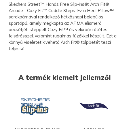
Skechers Street™ Hands Free Slip-ins®: Arch Fit®
Arcade - Cozy Fit™ Cuddle Steps. Ez a Heel Pillow™
sarokpárnával rendelkező hétköznapi belebújós
sportcipő, amely megkapta az APMA elismerő
pecsétjét, steppelt Cozy Fit™ és velúrbőr rátétes
felsőrésszel, valamint rugalmas fűzőkkel készült. Ezt a
könnyű viseletet kivehető Arch Fit® talpbetét teszi
teljessé.
A termék kiemelt jellemzői