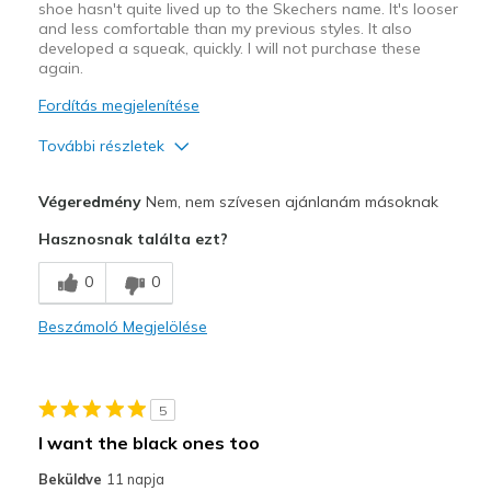
shoe hasn't quite lived up to the Skechers name. It's looser
and less comfortable than my previous styles. It also
developed a squeak, quickly. I will not purchase these
again.
Fordítás megjelenítése
További részletek
Profi
Végeredmény
Nem, nem szívesen ajánlanám másoknak
Attractive Design
Hasznosnak találta ezt?
Stylish
0
0
Kontra
Beszámoló Megjelölése
Loose
Poor Cushioning
5
Squeaky
I want the black ones too
Legjobb használat
Beküldve
11 napja