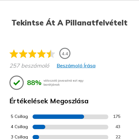
Tekintse Át A Pillanatfelvételt
4.4
257 beszámoló
Beszámoló Írása
88%
válaszoló javasolná ezt egy
barátjának
Értékelések Megoszlása
5 Csillag
175
4 Csillag
43
3 Csillag
22