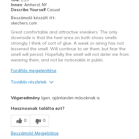
Innen:
Amherst, NY
Describe Yourself
Casual
Beszámoló készült itt:
skechers.com
Great comfortable and attractive sneakers. The only
downside is that the heel area on both shoes smells
strongly, I think of sort of glue. A week or airing has not
lessened the smell. Will continue to air them, but fear the
smell will persist. Hopefully the smell will not deter me from
wearing them, and not be noticeable in public.
Fordítás megjelenítése
További részletek
Profi
Végeredmény
Igen, ajánlanám másoknak is
Attractive Design
Hasznosnak találta ezt?
Comfortable
0
0
Legjobb használat
Beszámoló Megjelölése
Casual Wear