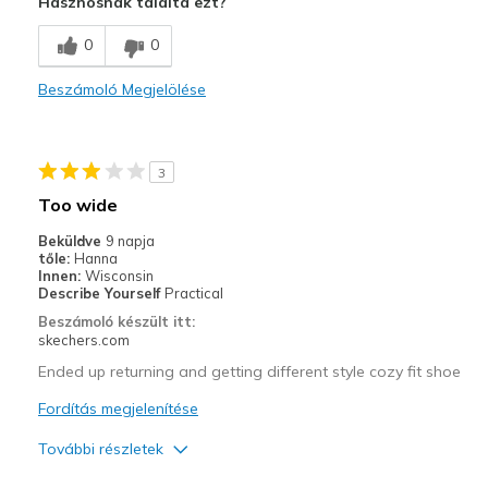
Hasznosnak találta ezt?
Comfortable
0
0
Stylish
Beszámoló Megjelölése
Legjobb használat
Casual Wear
3
Going Out
Too wide
Travel
Beküldve
9 napja
tőle:
Hanna
Width
Feels true to width
Innen:
Wisconsin
Describe Yourself
Practical
Sizing
Feels true to size
Beszámoló készült itt:
View On Shoes
I'm Really Into Shoes
skechers.com
Ended up returning and getting different style cozy fit shoe
Fordítás megjelenítése
További részletek