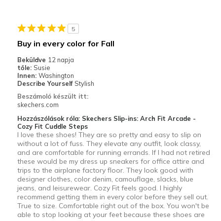
Stylish
5
Legjobb használat
Buy in every color for Fall
Casual Wear
Beküldve
12 napja
tőle:
Susie
Travel
Innen:
Washington
Describe Yourself
Stylish
Width
Feels true to width
Beszámoló készült itt:
skechers.com
Sizing
Feels true to size
View On Shoes
Shoes are for Wearing
Hozzászólások róla: Skechers Slip-ins: Arch Fit Arcade -
Cozy Fit Cuddle Steps
I love these shoes! They are so pretty and easy to slip on
without a lot of fuss. They elevate any outfit, look classy,
and are comfortable for running errands. If I had not retired
these would be my dress up sneakers for office attire and
trips to the airplane factory floor. They look good with
designer clothes, color denim, camouflage, slacks, blue
jeans, and leisurewear. Cozy Fit feels good. I highly
recommend getting them in every color before they sell out.
True to size. Comfortable right out of the box. You won't be
able to stop looking at your feet because these shoes are