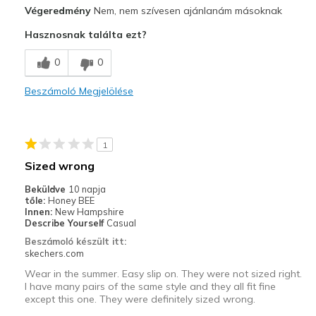
Profi
Végeredmény
Nem, nem szívesen ajánlanám másoknak
Comfortable
Hasznosnak találta ezt?
Legjobb használat
0
0
Casual Wear
Beszámoló Megjelölése
Travel
Width
Feels too wide
1
Sizing
Feels full size too big
Sized wrong
View On Shoes
Shoes are for Wearing
Beküldve
10 napja
tőle:
Honey BEE
Innen:
New Hampshire
Describe Yourself
Casual
Beszámoló készült itt:
skechers.com
Wear in the summer. Easy slip on. They were not sized right.
I have many pairs of the same style and they all fit fine
except this one. They were definitely sized wrong.