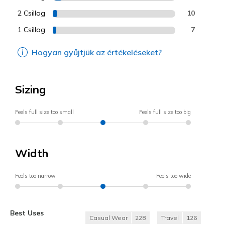
2 Csillag
10
1 Csillag
7
Hogyan gyűjtjük az értékeléseket?
Sizing
Feels full size too small
Feels full size too big
Width
Feels too narrow
Feels too wide
Best Uses
Casual Wear
228
Travel
126