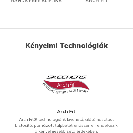
HANDS FREE SLIP-INS
ARCH FIT
Kényelmi Technológiák
Arch Fit
Arch Fit® technológiánk kivehető, alátámasztást
biztosító, párnázott talpbetétrendszerrel rendelkezik
a kényelmesebb séta érdekében.