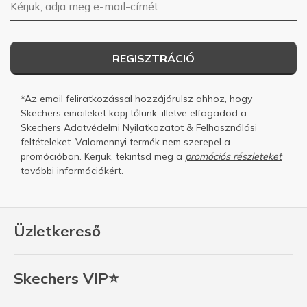
E-mail-cím
REGISZTRÁCIÓ
*Az email feliratkozással hozzájárulsz ahhoz, hogy
Skechers emaileket kapj tőlünk, illetve elfogadod a
Skechers
Adatvédelmi Nyilatkozatot
&
Felhasználási
feltételeket.
Valamennyi termék nem szerepel a
promócióban. Kerjük, tekintsd meg a
promóciós részleteket
további információkért.
Üzletkereső
Skechers VIP⭐