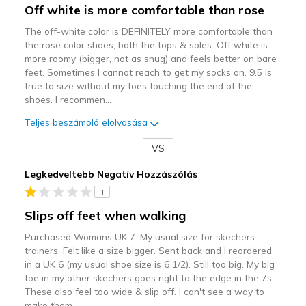
Off white is more comfortable than rose
The off-white color is DEFINITELY more comfortable than
the rose color shoes, both the tops & soles. Off white is
more roomy (bigger, not as snug) and feels better on bare
feet. Sometimes I cannot reach to get my socks on. 9.5 is
true to size without my toes touching the end of the
shoes. I recommen
...
Teljes beszámoló elolvasása
VS
Kontra
Legkedveltebb Negatív Hozzászólás
1
Slips off feet when walking
Purchased Womans UK 7. My usual size for skechers
trainers. Felt like a size bigger. Sent back and I reordered
in a UK 6 (my usual shoe size is 6 1/2). Still too big. My big
toe in my other skechers goes right to the edge in the 7s.
These also feel too wide & slip off. I can't see a way to
make them
...