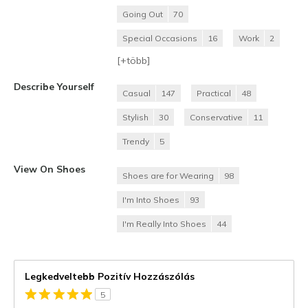
Going Out
70
Special Occasions
16
Work
2
[+
több
]
Describe Yourself
Casual
147
Practical
48
Stylish
30
Conservative
11
Trendy
5
View On Shoes
Shoes are for Wearing
98
I'm Into Shoes
93
I'm Really Into Shoes
44
Legkedveltebb Pozitív Hozzászólás
5