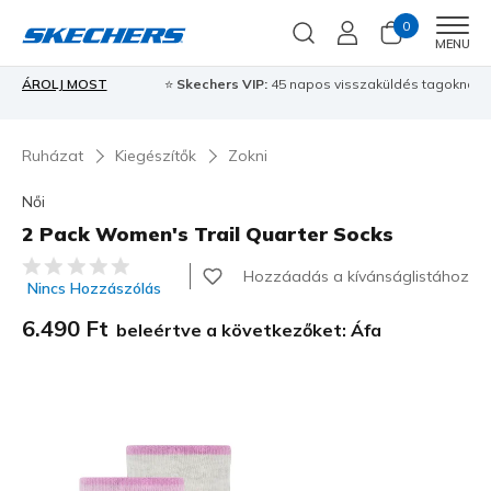
0
Men
MENU
⭐
Skechers VIP:
45 napos visszaküldés tagoknak
Csatlakozz most
⭐
…
Ruházat
Kiegészítők
Zokni
Női
2 Pack Women's Trail Quarter Socks
5 az 5-ből ügyfélértékelés
Hozzáadás a kívánságlistához
Nincs Hozzászólás
6.490 Ft
beleértve a következőket: Áfa