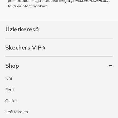
promócióban. Kerjük, tekintsd meg a
promóciós részleteket
további információkért.
Üzletkereső
Skechers VIP⭐
Shop
Női
Férfi
Outlet
Leértékelés