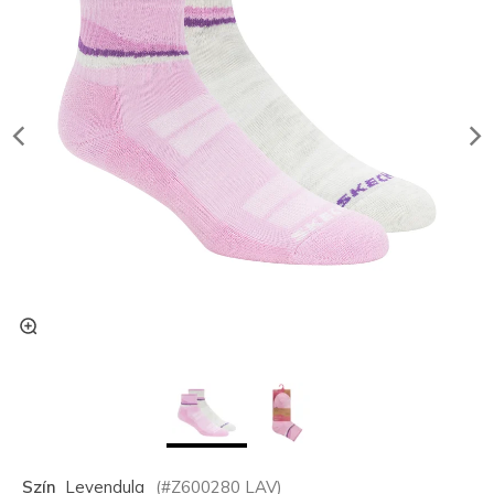
Szín
Levendula
(#
Z600280
LAV
)