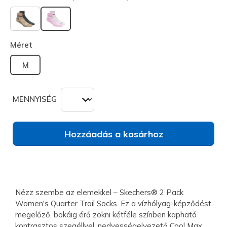
kiválasztva
Méret
M
MENNYISÉG
Hozzáadás a kosárhoz
Nézz szembe az elemekkel – Skechers® 2 Pack
Women's Quarter Trail Socks. Ez a vízhólyag-képződést
megelőző, bokáig érő zokni kétféle színben kapható
kontrasztos szegéllyel, nedvességelvezető Cool Max