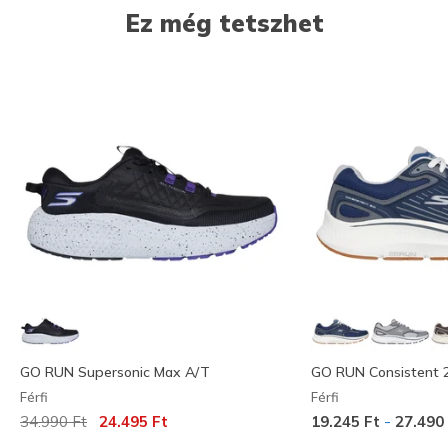
Ez még tetszhet
GO RUN Supersonic Max A/T
GO RUN Consistent 2
Férfi
Férfi
Az ár a következőhöz képest csökkent:
címzett:
-
34.990 Ft
24.495 Ft
19.245 Ft
27.490