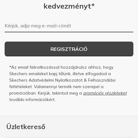
kedvezményt*
E-mail-cím
REGISZTRÁCIÓ
*Az email feliratkozással hozzájárulsz ahhoz, hogy
Skechers emaileket kapj tőlünk, illetve elfogadod a
Skechers
Adatvédelmi Nyilatkozatot
&
Felhasználási
feltételeket.
Valamennyi termék nem szerepel a
promócióban. Kerjük, tekintsd meg a
promóciós részleteket
további információkért.
Üzletkereső