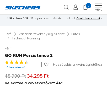
0
Men
MENU
⭐
Skechers VIP:
45 napos visszaküldés tagoknak
Csatlakozz most
⭐
Férfi
Vásárlás tevékenység szerint
Futás
Technical Running
Férfi
GO RUN Persistence 2
5 az 5-ből ügyfélértékelés
Hozzáadás a kívánságlistához
7 beszámoló
Az ár a következőhöz képest csökkent:
48.990 Ft
címzett:
34.295 Ft
beleértve a következőket: Áfa