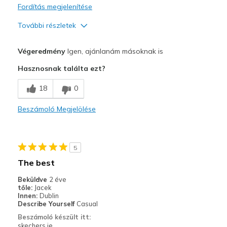
Fordítás megjelenítése
További részletek
Profi
Végeredmény
Igen, ajánlanám másoknak is
Attractive Design
Hasznosnak találta ezt?
Breathe Well
18
0
Comfortable
Beszámoló Megjelölése
Stylish
Legjobb használat
5
Casual Wear
The best
Running
Beküldve
2 éve
tőle:
Jacek
Width
Feels true to width
Innen:
Dublin
Describe Yourself
Casual
Sizing
Feels true to size
Beszámoló készült itt:
View On Shoes
I'm Into Shoes
skechers.ie