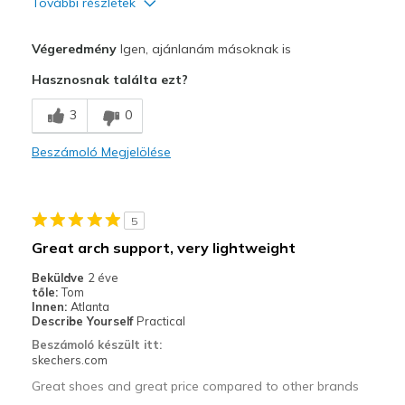
További részletek
Profi
Végeredmény
Igen, ajánlanám másoknak is
Comfortable
Hasznosnak találta ezt?
Durable
3
0
Width
Feels true to width
Beszámoló Megjelölése
Sizing
Feels true to size
5
Great arch support, very lightweight
Beküldve
2 éve
tőle:
Tom
Innen:
Atlanta
Describe Yourself
Practical
Beszámoló készült itt:
skechers.com
Great shoes and great price compared to other brands