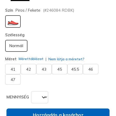
Szín
Piros / Fekete
(#
246084
RDBK
)
kiválasztva
Szélesség
Normál
Méret
Mérettáblázat
Nem látja a méretet?
41
42
43
45
45.5
46
47
MENNYISÉG
Hozzáadás a kosárhoz