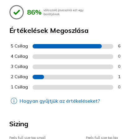
86%
válaszoló javasolná ezt egy
barátjának
Értékelések Megoszlása
5 Csillag
6
4 Csillag
0
3 Csillag
0
2 Csillag
1
1 Csillag
0
Hogyan gyűjtjük az értékeléseket?
Sizing
Feels full size too small
Feels full size too big