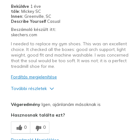
Casual Wear
Beküldve
1 éve
tőle:
Mickey SC
Going Out
Innen:
Greenville, SC
Describe Yourself
Casual
Travel
Beszámoló készült itt:
skechers.com
Width
Feels true to width
I needed to replace my gym shoes. This was an excellent
Sizing
Feels true to size
choice. It checked all the boxes: good arch support, light
weight, good fit and machine washable. I was concerned
View On Shoes
I'm Into Shoes
that the soul would be too soft. It was not; it is a perfect
treadmill shoe for me.
Fordítás megjelenítése
További részletek
Profi
Végeredmény
Igen, ajánlanám másoknak is
Comfortable
Hasznosnak találta ezt?
Durable
0
0
Legjobb használat
Beszámoló Megjelölése