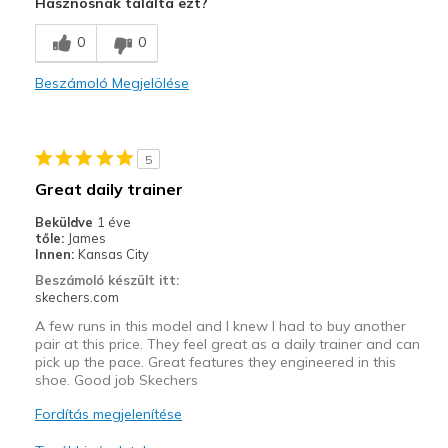
Hasznosnak találta ezt?
Comfortable
0
0
Legjobb használat
Beszámoló Megjelölése
Casual Wear
Travel
5
Width
Feels true to width
Great daily trainer
Sizing
Feels true to size
Beküldve
1 éve
View On Shoes
Shoes are for Wearing
tőle:
James
Innen:
Kansas City
Beszámoló készült itt:
skechers.com
A few runs in this model and I knew I had to buy another
pair at this price. They feel great as a daily trainer and can
pick up the pace. Great features they engineered in this
shoe. Good job Skechers
Fordítás megjelenítése