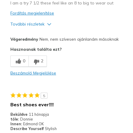
I am a try 7 1/2 these feel like an 8 to big to wear out
Fordítás megjelenítése
További részletek
Profi
Végeredmény
Nem, nem szívesen ajánlanám másoknak
Breathe Well
Hasznosnak találta ezt?
Durable
0
2
Legjobb használat
Beszámoló Megjelölése
Casual Wear
Going Out
5
Width
Feels too wide
Best shoes ever!!!!
Sizing
Feels half size too big
Beküldve
11 hónapja
tőle:
Donnie
Innen:
Edmond OK
Describe Yourself
Stylish