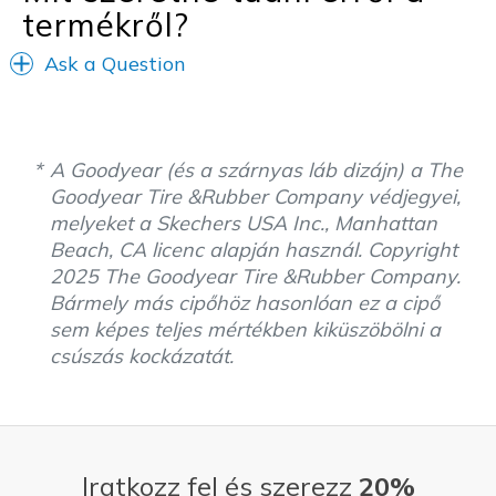
Sizing
Feels true to size
termékről?
View On Shoes
I'm Really Into Shoes
Ask a Question
A Goodyear (és a szárnyas láb dizájn) a The
Goodyear Tire &Rubber Company védjegyei,
melyeket a Skechers USA Inc., Manhattan
Beach, CA licenc alapján használ. Copyright
2025 The Goodyear Tire &Rubber Company.
Bármely más cipőhöz hasonlóan ez a cipő
sem képes teljes mértékben kiküszöbölni a
csúszás kockázatát.
Iratkozz fel és szerezz
20%