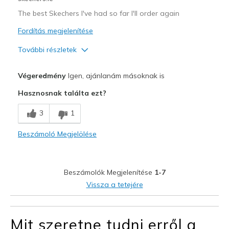
The best Skechers I've had so far I'll order again
Fordítás megjelenítése
További részletek
Profi
Végeredmény
Igen, ajánlanám másoknak is
Attractive Design
Hasznosnak találta ezt?
Breathe Well
3
1
Comfortable
Beszámoló Megjelölése
Durable
Stylish
Beszámolók Megjelenítése
1-7
Legjobb használat
Vissza a tetejére
Casual Wear
Mit szeretne tudni erről a
Width
Feels true to width