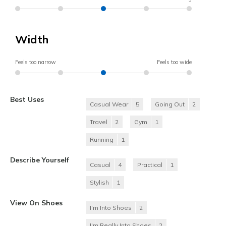
Width
Feels too narrow
Feels too wide
Best Uses
Casual Wear
5
Going Out
2
Travel
2
Gym
1
Running
1
Describe Yourself
Casual
4
Practical
1
Stylish
1
View On Shoes
I'm Into Shoes
2
I'm Really Into Shoes
2