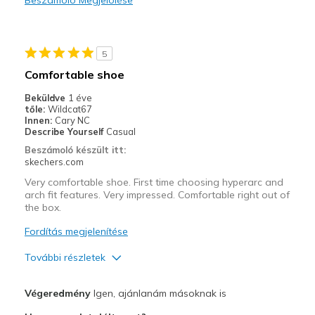
gym
Width
Feels true to width
5
Sizing
Feels true to size
Comfortable shoe
View On Shoes
I'm Really Into Shoes
Beküldve
1 éve
tőle:
Wildcat67
Innen:
Cary NC
Describe Yourself
Casual
Beszámoló készült itt:
skechers.com
Very comfortable shoe. First time choosing hyperarc and
arch fit features. Very impressed. Comfortable right out of
the box.
Fordítás megjelenítése
További részletek
Profi
Végeredmény
Igen, ajánlanám másoknak is
Breathe Well