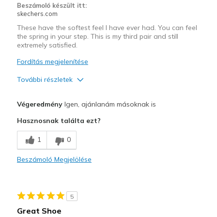
Beszámoló készült itt:
skechers.com
These have the softest feel I have ever had. You can feel
the spring in your step. This is my third pair and still
extremely satisfied.
Fordítás megjelenítése
További részletek
Profi
Végeredmény
Igen, ajánlanám másoknak is
Attractive Design
Hasznosnak találta ezt?
Breathe Well
1
0
Comfortable
Beszámoló Megjelölése
Durable
Stylish
5
Legjobb használat
Great Shoe