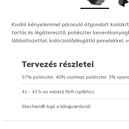
Kiváló kényelemmel párosuló átgondolt kialak
tartós és légáteresztő, poliészter keverékanyag
lábboltozattal, kidörzsölődésgátló panelekkel, v
Tervezés részletei
57% poliészter, 40% coolmax poliészter, 3% span
41 - 47,5-es méretű férfi cipőkhöz
Skechers® logó a lábujjvarrásnál