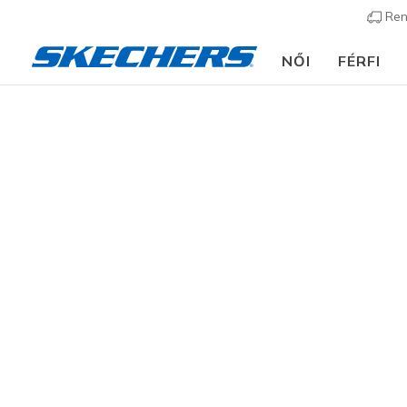
Ren
NŐI
FÉRFI
Ruházat
Kiegészítők
Zokni