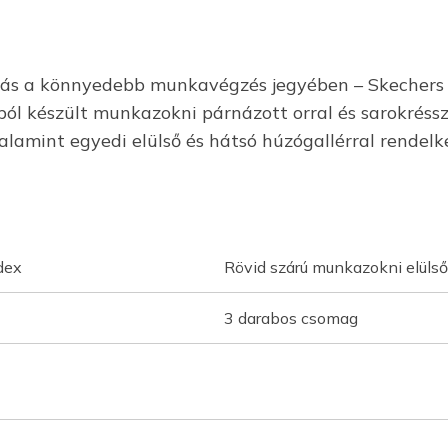
ítás a könnyedebb munkavégzés jegyében – Skechers 
ból készült munkazokni párnázott orral és sarokréssz
alamint egyedi elülső és hátsó húzógallérral rendelke
dex
Rövid szárú munkazokni elüls
3 darabos csomag