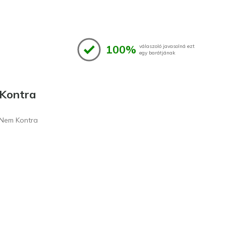
100%
válaszoló javasolná ezt
egy barátjának
Kontra
Nem Kontra