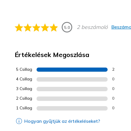
2 beszámoló
Beszámol
5.0
Értékelések Megoszlása
5 Csillag
2
4 Csillag
0
3 Csillag
0
2 Csillag
0
1 Csillag
0
Hogyan gyűjtjük az értékeléseket?