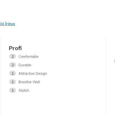
ó Írása
Profi
2
Comfortable
2
Durable
1
Attractive Design
1
Breathe Well
1
Stylish