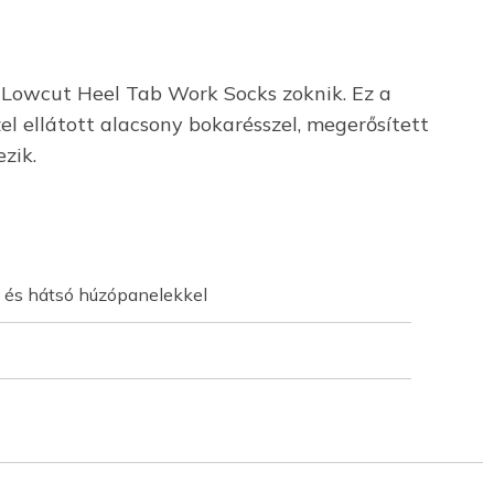
Lowcut Heel Tab Work Socks zoknik. Ez a
el ellátott alacsony bokarésszel, megerősített
zik.
ő és hátsó húzópanelekkel