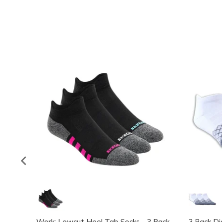
Work: Lowcut Heel Tab Socks - 3 Pack
3 Pack D