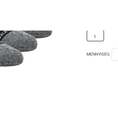
kiválaszt
Méret
L
MENNYISÉG