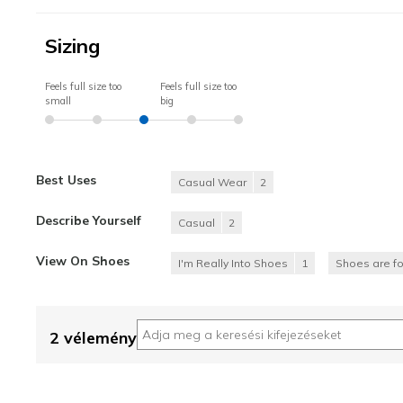
Sizing
Feels full size too
Feels full size too
small
big
Best Uses
Casual Wear
2
Describe Yourself
Casual
2
View On Shoes
I'm Really Into Shoes
1
Shoes are f
2 vélemény