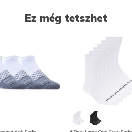
Ez még tetszhet
iamond Arch Socks
6 Pack Large Core Crew Sock