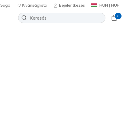
Súgó
Kívánságlista
Bejelentkezés
HUN | HUF
0
el Tab Work Socks - 3 Pack
Hozzáadás a kívánságlistához
 beszámoló
félértékelés
t
beleértve a következőket: Áfa
Z119051
BLK
)