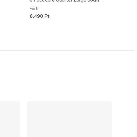
Férfi
Férfi
6.490 Ft
6.990