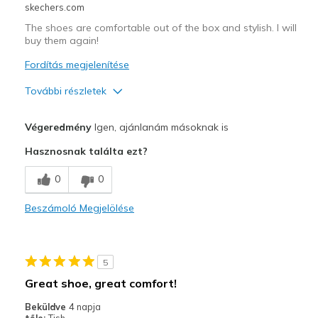
skechers.com
The shoes are comfortable out of the box and stylish. I will
buy them again!
Fordítás megjelenítése
További részletek
Profi
Végeredmény
Igen, ajánlanám másoknak is
Attractive Design
Hasznosnak találta ezt?
Breathe Well
0
0
Comfortable
Beszámoló Megjelölése
Durable
Stylish
5
Legjobb használat
Great shoe, great comfort!
Casual Wear
Beküldve
4 napja
tőle:
Tish