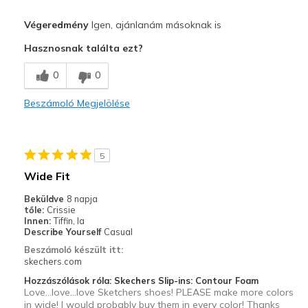
Profi
Végeredmény
Igen, ajánlanám másoknak is
Attractive Design
Hasznosnak találta ezt?
Breathe Well
0
0
Comfortable
Beszámoló Megjelölése
Durable
Stylish
5
Kontra
Wide Fit
Most comfortable sneaker ever for foot problems
Beküldve
8 napja
tőle:
Crissie
Legjobb használat
Innen:
Tiffin, Ia
Describe Yourself
Casual
Casual Wear
Beszámoló készült itt:
skechers.com
Width
Feels true to width
Hozzászólások róla: Skechers Slip-ins: Contour Foam
Sizing
Feels true to size
Love...love...love Sketchers shoes! PLEASE make more colors
View On Shoes
in wide! I would probably buy them in every color! Thanks
Shoes are for Wearing