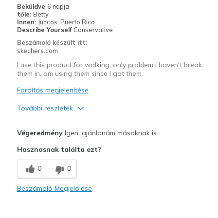
Beküldve
6 napja
tőle:
Betty
Innen:
Juncos, Puerto Rico
Describe Yourself
Conservative
Beszámoló készült itt:
skechers.com
I use this product for walking, only problem i haven't break
them in, am using them since I got them.
Fordítás megjelenítése
További részletek
Profi
Végeredmény
Igen, ajánlanám másoknak is
Comfortable
Hasznosnak találta ezt?
Kontra
0
0
Need Break In
Beszámoló Megjelölése
Poor Cushioning
Legjobb használat