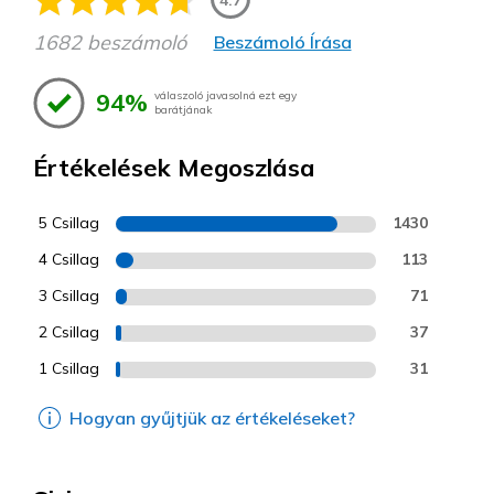
1682 beszámoló
Beszámoló Írása
94%
válaszoló javasolná ezt egy
barátjának
Értékelések Megoszlása
5 Csillag
1430
4 Csillag
113
3 Csillag
71
2 Csillag
37
1 Csillag
31
Hogyan gyűjtjük az értékeléseket?