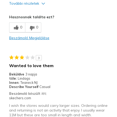
További részletek
Width
Feels true to width
Hasznosnak találta ezt?
Sizing
Feels true to size
View On Shoes
Shoes are for Wearing
0
0
Beszámoló Megjelölése
3
Wanted to love them
Beküldve
3 napja
tőle:
Lindags
Innen:
Teaneck NJ
Describe Yourself
Casual
Beszámoló készült itt:
skechers.com
I wish the stores would carry larger sizes. Ordering online
and returning is not an activity that enjoy. I usually wear
11M but these are too small in length and width.