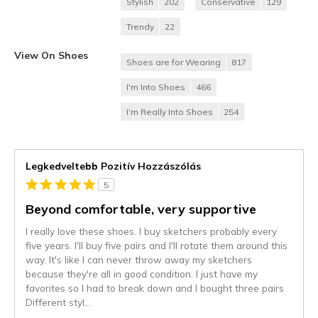
Stylish
202
Conservative
129
Trendy
22
View On Shoes
Shoes are for Wearing
817
I'm Into Shoes
466
I'm Really Into Shoes
254
Legkedveltebb Pozitív Hozzászólás
5
Beyond comfortable, very supportive
I really love these shoes. I buy sketchers probably every
five years. I'll buy five pairs and I'll rotate them around this
way. It's like I can never throw away my sketchers
because they're all in good condition. I just have my
favorites so I had to break down and I bought three pairs
Different styl
...