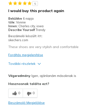
5
Walking
I would buy this product again
Width
Feels too narrow
Beküldve
6 napja
Sizing
Feels true to size
tőle:
Vonnie
Innen:
Charles city, iowa
View On Shoes
Shoes are for Wearing
Describe Yourself
Trendy
Beszámoló készült itt:
skechers.com
These shoes are very stylish and comfortable
Fordítás megjelenítése
További részletek
Profi
Végeredmény
Igen, ajánlanám másoknak is
Attractive Design
Hasznosnak találta ezt?
Breathe Well
0
0
Comfortable
Beszámoló Megjelölése