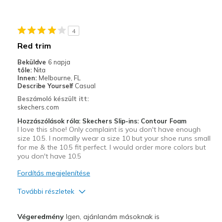
Durable
Stylish
4
Legjobb használat
Red trim
Casual Wear
Beküldve
6 napja
tőle:
Nita
Travel
Innen:
Melbourne, FL
Describe Yourself
Casual
Width
Feels true to width
Beszámoló készült itt:
skechers.com
Sizing
Feels true to size
View On Shoes
I'm Really Into Shoes
Hozzászólások róla: Skechers Slip-ins: Contour Foam
I love this shoe! Only complaint is you don't have enough
size 10.5. I normally wear a size 10 but your shoe runs small
for me & the 10.5 fit perfect. I would order more colors but
you don't have 10.5
Fordítás megjelenítése
További részletek
Profi
Végeredmény
Igen, ajánlanám másoknak is