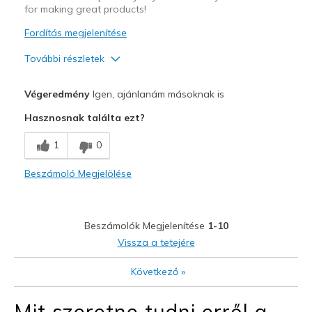
for making great products!
Fordítás megjelenítése
További részletek
Profi
Végeredmény
Igen, ajánlanám másoknak is
Attractive Design
Hasznosnak találta ezt?
Comfortable
1
0
Durable
Beszámoló Megjelölése
Stylish
Legjobb használat
Beszámolók Megjelenítése
1-10
Casual Wear
Vissza a tetejére
Travel
Következő
»
Width
Feels true to width
Mit szeretne tudni erről a
Sizing
Feels true to size