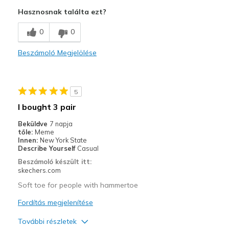
Attractive Design
Hasznosnak találta ezt?
Breathe Well
0
0
Comfortable
Beszámoló Megjelölése
Durable
Stylish
5
Kontra
I bought 3 pair
Not enough 10.5 size in women's
Beküldve
7 napja
tőle:
Meme
Legjobb használat
Innen:
New York State
Describe Yourself
Casual
Casual Wear
Beszámoló készült itt:
skechers.com
Width
Feels true to width
Soft toe for people with hammertoe
Sizing
Feels true to size
View On Shoes
Fordítás megjelenítése
Shoes are for Wearing
További részletek