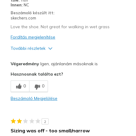
Going Out
Innen:
NC
Beszámoló készült itt:
Travel
skechers.com
Love the shoe. Not great for walking in wet grass
Width
Feels true to width
Sizing
Feels true to size
Fordítás megjelenítése
View On Shoes
I'm Really Into Shoes
További részletek
Profi
Végeredmény
Igen, ajánlanám másoknak is
Breathe Well
Hasznosnak találta ezt?
Comfortable
0
0
Durable
Beszámoló Megjelölése
Stylish
Legjobb használat
2
Casual Wear
Sizing was off - too small/narrow