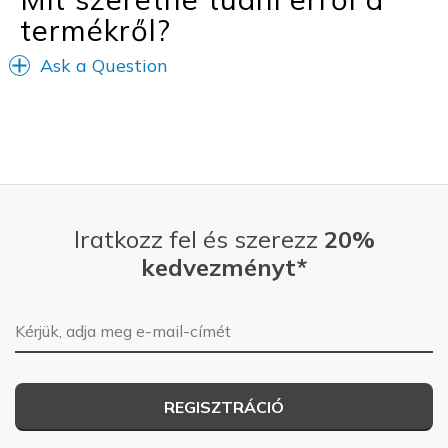
termékről?
View On Shoes
I'm Really Into Shoes
Ask a Question
Iratkozz fel és szerezz
20%
kedvezményt*
E-mail-cím
REGISZTRÁCIÓ