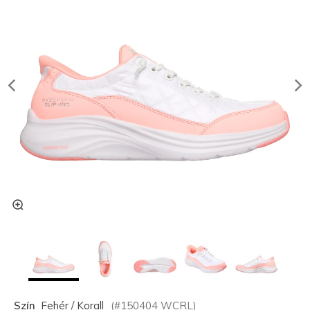
Szín
Fehér / Korall
(#
150404
WCRL
)