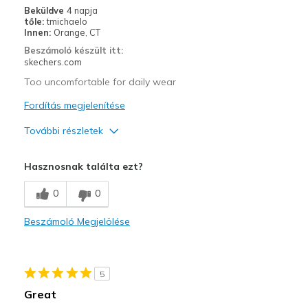
Width
Feels true to width
Beküldve
4 napja
tőle:
tmichaelo
Sizing
Feels true to size
Innen:
Orange, CT
View On Shoes
Shoes are for Wearing
Beszámoló készült itt:
skechers.com
Too uncomfortable for daily wear
Fordítás megjelenítése
További részletek
Profi
Hasznosnak találta ezt?
Attractive Design
0
0
Width
Feels too narrow
Beszámoló Megjelölése
Sizing
Feels full size too small
5
Great