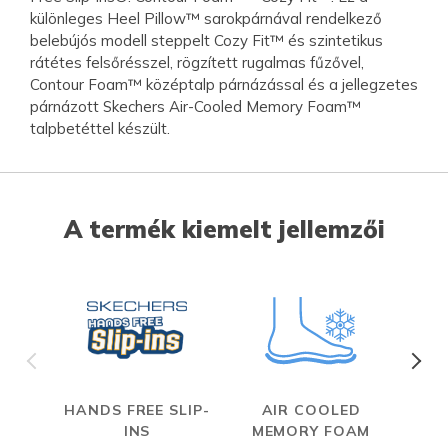
különleges Heel Pillow™ sarokpárnával rendelkező
belebújós modell steppelt Cozy Fit™ és szintetikus
rátétes felsőrésszel, rögzített rugalmas fűzővel,
Contour Foam™ középtalp párnázással és a jellegzetes
párnázott Skechers Air-Cooled Memory Foam™
talpbetéttel készült.
A termék kiemelt jellemzői
HANDS FREE SLIP-
AIR COOLED
INS
MEMORY FOAM