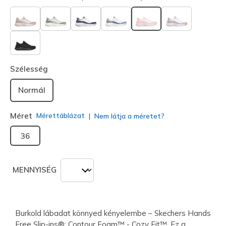
kiválasztva
Szélesség
Normál
Méret
Mérettáblázat
Nem látja a méretet?
36
MENNYISÉG
Burkold lábadat könnyed kényelembe – Skechers Hands
Free Slip-ins®: Contour Foam™ - Cozy Fit™. Ez a