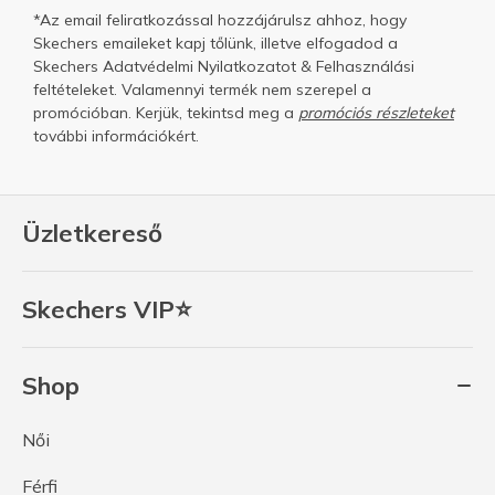
*Az email feliratkozással hozzájárulsz ahhoz, hogy
Skechers emaileket kapj tőlünk, illetve elfogadod a
Skechers
Adatvédelmi Nyilatkozatot
&
Felhasználási
feltételeket.
Valamennyi termék nem szerepel a
promócióban. Kerjük, tekintsd meg a
promóciós részleteket
további információkért.
Üzletkereső
Skechers VIP⭐
Shop
Női
Férfi