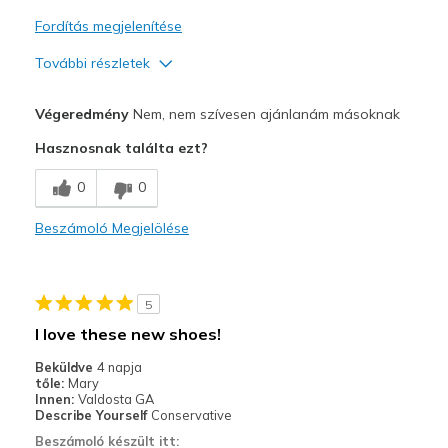
Fordítás megjelenítése
További részletek
Profi
Végeredmény
Nem, nem szívesen ajánlanám másoknak
Attractive Design
Hasznosnak találta ezt?
Stylish
0
0
Legjobb használat
Beszámoló Megjelölése
Casual Wear
Travel
5
Width
Feels too narrow
I love these new shoes!
Sizing
Feels full size too small
Beküldve
4 napja
View On Shoes
Shoes are for Wearing
tőle:
Mary
Innen:
Valdosta GA
Describe Yourself
Conservative
Beszámoló készült itt: