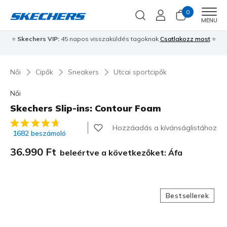
0
Men
MENU
⭐
Skechers VIP:
45 napos visszaküldés tagoknak
Csatlakozz most
⭐
Női
Cipők
Sneakers
Utcai sportcipők
Női
Skechers Slip-ins: Contour Foam
5 az 5-ből ügyfélértékelés
Hozzáadás a kívánságlistához
1682 beszámoló
36.990 Ft
beleértve a következőket: Áfa
Bestsellerek