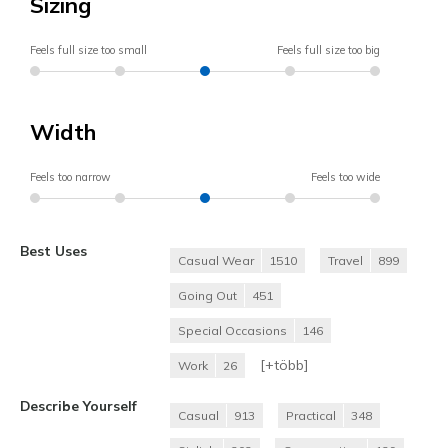
Sizing
Feels full size too small
Feels full size too big
Width
Feels too narrow
Feels too wide
Best Uses
Casual Wear
1510
Travel
899
Going Out
451
Special Occasions
146
[+
több
]
Work
26
Describe Yourself
Casual
913
Practical
348