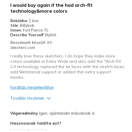
I would buy again if the had arch-fit
View On Shoes
I'm Into Shoes
technology&more colors
Beküldve
2 éve
tőle:
Billybob
Innen:
Fort Pierce, FL
Describe Yourself
Stylish
Beszámoló készült itt:
skechers.com
I really love these sketchers. I do hope they make more
colors available in Extra Wide and also add the "Arch-Fit
2.0 technology, replaced the tie laces with the stretch laces,
add Metatarsal support or added thin extra support
insoles.
Fordítás megjelenítése
További részletek
Profi
Végeredmény
Igen, ajánlanám másoknak is
Attractive Design
Hasznosnak találta ezt?
Breathe Well