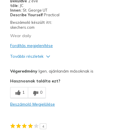
Beküldve
2 éve
tőle:
JC
Innen:
St. George UT
Describe Yourself
Practical
Beszámoló készült itt:
skechers.com
Wear daily
Fordítás megjelenítése
További részletek
Profi
Végeredmény
Igen, ajánlanám másoknak is
Attractive Design
Hasznosnak találta ezt?
Comfortable
1
0
Legjobb használat
Beszámoló Megjelölése
Casual Wear
Width
Feels true to width
4
Sizing
Feels true to size