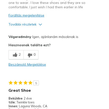
one to wear.. I love these shoes and they are so
comfortable, I just wish I had them earlier in life
Fordítás megjelenítése
További részletek
Profi
Végeredmény
Igen, ajánlanám másoknak is
Attractive Design
Hasznosnak találta ezt?
Comfortable
2
0
Durable
Beszámoló Megjelölése
GREAT PRICE
Stylish
5
Legjobb használat
Great Shoe
Casual Wear
Beküldve
2 éve
tőle:
Twinkle toes
Going Out
Innen:
Laguna Woods, CA