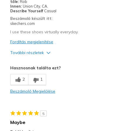
tőle:
Rob
Innen:
Union City, CA.
Describe Yourself
Casual
Beszámoló készült itt:
skechers.com
I use these shoes virtually everyday.
Fordítás megjelenítése
További részletek
Profi
Hasznosnak találta ezt?
Comfortable
2
1
Legjobb használat
Beszámoló Megjelölése
Casual Wear
Width
Feels true to width
Sizing
Feels true to size
5
View On Shoes
Shoes are for Wearing
Maybe