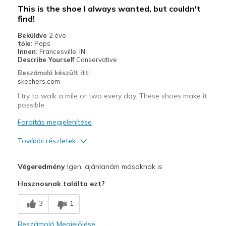
This is the shoe I always wanted, but couldn't
find!
Beküldve
2 éve
tőle:
Pops
Innen:
Francesville, IN
Describe Yourself
Conservative
Beszámoló készült itt:
skechers.com
I try to walk a mile or two every day. These shoes make it
possible.
Fordítás megjelenítése
További részletek
Profi
Végeredmény
Igen, ajánlanám másoknak is
Breathe Well
Hasznosnak találta ezt?
Comfortable
3
1
Legjobb használat
Beszámoló Megjelölése