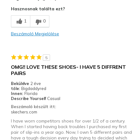
Attractive Design
Hasznosnak találta ezt?
Breathe Well
1
0
Comfortable
Beszámoló Megjelölése
Legjobb használat
Casual Wear
5
Width
Feels true to width
OMG!! LOVE THESE SHOES- I HAVE 5 DIFFRENT
Sizing
Feels true to size
PAIRS
View On Shoes
Shoes are for Wearing
Beküldve
2 éve
tőle:
Bigdaddyred
Innen:
Florida
Describe Yourself
Casual
Beszámoló készült itt:
skechers.com
I have worn competitors shoes for over 1/2 of a century.
When I started having back troubles I purchased my first
pair of slip-ins a year ago. Now, I own 5 different pairs and
have a tough decision every day trying to decided which