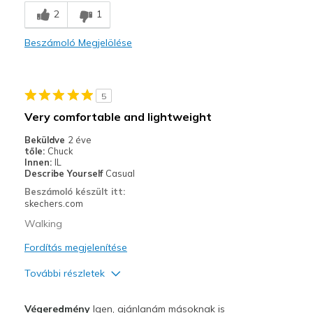
2
1
Kontra
Beszámoló Megjelölése
Need Break In
Legjobb használat
5
Casual Wear
Very comfortable and lightweight
Going Out
Beküldve
2 éve
tőle:
Chuck
Walking
Innen:
IL
Describe Yourself
Casual
Width
Feels true to width
Beszámoló készült itt:
Sizing
Feels true to size
skechers.com
View On Shoes
Shoes are for Wearing
Walking
Fordítás megjelenítése
További részletek
Profi
Végeredmény
Igen, ajánlanám másoknak is