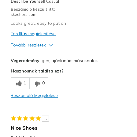
Describe Yourself
Casual
Travel
Beszámoló készült itt:
skechers.com
Width
Feels true to width
Looks great, easy to put on
Sizing
Feels true to size
Fordítás megjelenítése
View On Shoes
Shoes are for Wearing
További részletek
Profi
Végeredmény
Igen, ajánlanám másoknak is
Attractive Design
Hasznosnak találta ezt?
Comfortable
1
0
Legjobb használat
Beszámoló Megjelölése
Casual Wear
View On Shoes
Shoes are for Wearing
5
Nice Shoes