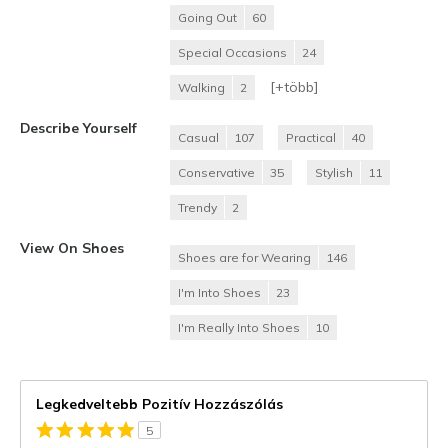
Going Out
60
Special Occasions
24
[+
több
]
Walking
2
Describe Yourself
Casual
107
Practical
40
Conservative
35
Stylish
11
Trendy
2
View On Shoes
Shoes are for Wearing
146
I'm Into Shoes
23
I'm Really Into Shoes
10
Legkedveltebb Pozitív Hozzászólás
5