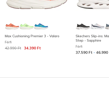
Max Cushioning Premier 3 - Valaro
Skechers Slip-ins: M
Step - Sapphire
Férfi
Férfi
Az ár a következőhöz képest csökkent:
címzett:
42.990 Ft
34.390 Ft
-
37.590 Ft
46.990