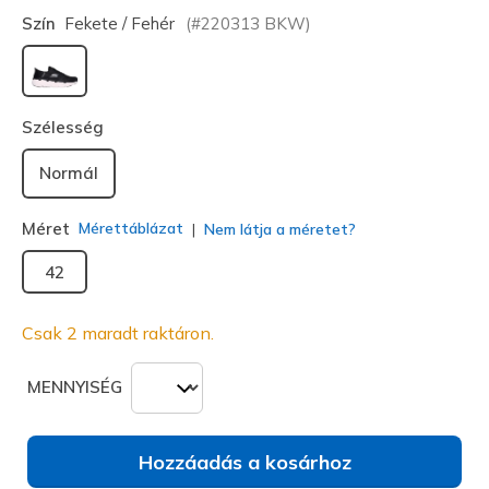
Szín
Fekete / Fehér
(#
220313
BKW
)
kiválasztva
Szélesség
Normál
Méret
Mérettáblázat
Nem látja a méretet?
42
Csak 2 maradt raktáron.
MENNYISÉG
Hozzáadás a kosárhoz