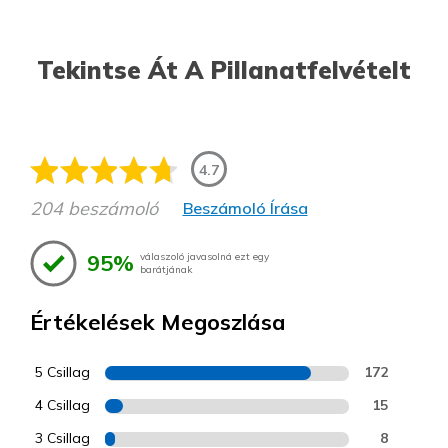
Tekintse Át A Pillanatfelvételt
4.7
204 beszámoló
Beszámoló Írása
95%
válaszoló javasolná ezt egy
barátjának
Értékelések Megoszlása
5 Csillag
172
4 Csillag
15
3 Csillag
8