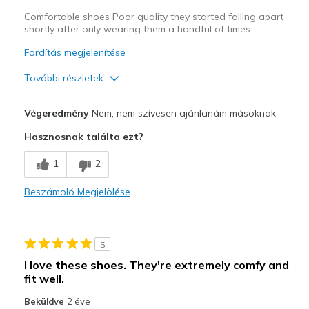
Comfortable shoes Poor quality they started falling apart
shortly after only wearing them a handful of times
Fordítás megjelenítése
További részletek
Kontra
Végeredmény
Nem, nem szívesen ajánlanám másoknak
Poor Quality
Hasznosnak találta ezt?
Wear Out Quickly
1
2
Legjobb használat
Beszámoló Megjelölése
Casual Wear
Width
Feels true to width
5
Sizing
Feels true to size
I love these shoes. They're extremely comfy and
fit well.
Beküldve
2 éve