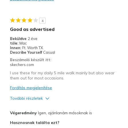
Casual Wear
Travel
4
Width
Feels true to width
Good as advertised
Sizing
Feels true to size
Beküldve
2 éve
View On Shoes
Shoes are for Wearing
tőle:
Mac
Innen:
Ft. Worth TX.
Describe Yourself
Casual
Beszámoló készült itt:
skechers.com
I use these for my daily 5 mile walk mainly but also wear
them out for most occasions.
Fordítás megjelenítése
További részletek
Profi
Végeredmény
Igen, ajánlanám másoknak is
Breathe Well
Hasznosnak találta ezt?
Durable