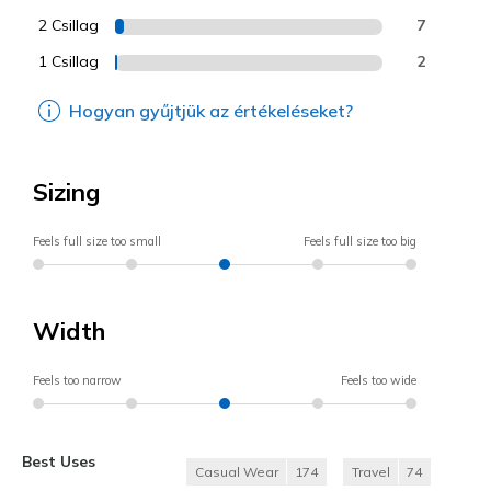
2 Csillag
7
1 Csillag
2
Hogyan gyűjtjük az értékeléseket?
Sizing
Feels full size too small
Feels full size too big
Width
Feels too narrow
Feels too wide
Best Uses
Casual Wear
174
Travel
74