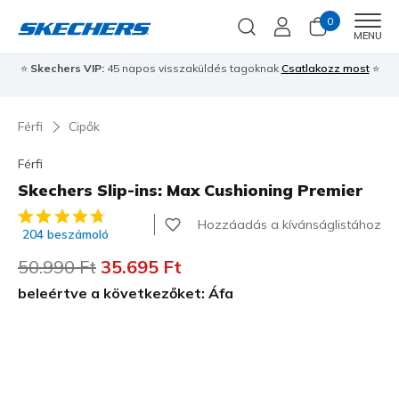
0
Men
MENU
⭐
Skechers VIP:
45 napos visszaküldés tagoknak
Csatlakozz most
⭐
Férfi
Cipők
Férfi
Skechers Slip-ins: Max Cushioning Premier
4,3 az 5-ből ügyfélértékelés
Hozzáadás a kívánságlistához
204 beszámoló
Az ár a következőhöz képest csökkent:
50.990 Ft
címzett:
35.695 Ft
beleértve a következőket: Áfa