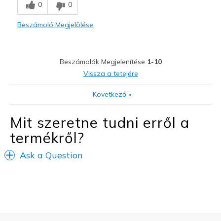
0
0
Comfortable
Beszámoló Megjelölése
Sporty
Stylish
Beszámolók Megjelenítése
1-10
Kontra
Vissza a tetejére
Lack of colors available
Következő
»
Needs Arch-Fit support
Mit szeretne tudni erről a
Needs Metatarsal Support
termékről?
Tie laces
Ask a Question
Legjobb használat
Casual Wear
Going Out
Special Occasions