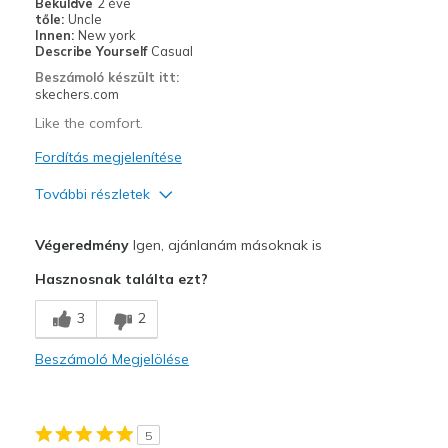
Beküldve
2 éve
tőle:
Uncle
Innen:
New york
Describe Yourself
Casual
Beszámoló készült itt:
skechers.com
Like the comfort.
Fordítás megjelenítése
További részletek
Profi
Végeredmény
Igen, ajánlanám másoknak is
Comfortable
Hasznosnak találta ezt?
Legjobb használat
3
2
Casual Wear
Beszámoló Megjelölése
Width
Feels true to width
Sizing
Feels true to size
View On Shoes
Shoes are for Wearing
5