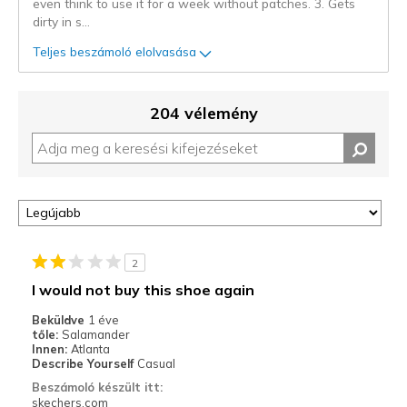
even think to use it for a week without patches. 3. Gets
dirty in s
...
Teljes beszámoló elolvasása
204 vélemény
2
I would not buy this shoe again
Beküldve
1 éve
tőle:
Salamander
Innen:
Atlanta
Describe Yourself
Casual
Beszámoló készült itt:
skechers.com