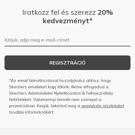
Travel
Iratkozz fel és szerezz
20%
kedvezményt*
Walking
Width
Feels true to width
E-mail-cím
Sizing
Feels true to size
View On Shoes
I'm Really Into Shoes
REGISZTRÁCIÓ
*Az email feliratkozással hozzájárulsz ahhoz, hogy
Skechers emaileket kapj tőlünk, illetve elfogadod a
Skechers
Adatvédelmi Nyilatkozatot
&
Felhasználási
feltételeket.
Valamennyi termék nem szerepel a
promócióban. Kerjük, tekintsd meg a
promóciós részleteket
további információkért.