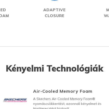
LED
ADAPTIVE
FOAM
CLOSURE
W
Kényelmi Technológiák
Air-Cooled Memory Foam
A Skechers Air-Cooled Memory Foam®
nyomáscsökkentést, azonnali kényelmet és
légáteresztést biztosít.