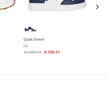
Quick Street
Quick
Fiú
Fiú
Az ár a következőhöz képest csökkent:
13.990 Ft
címzett:
9.795 Ft
Az ár
15.49