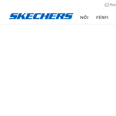
Ren
NŐI
FÉRFI
Gyerek
Fiú
Cipők