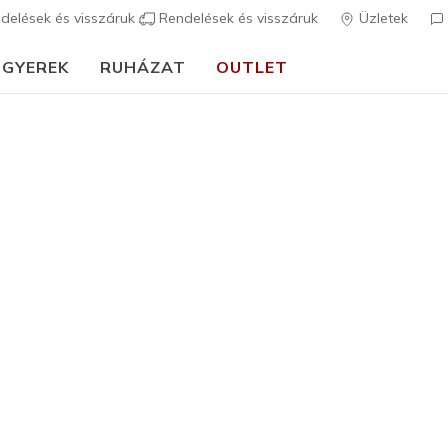
delések és visszáruk
Rendelések és visszáruk
Üzletek
GYEREK
RUHÁZAT
OUTLET
🎒 Útmutató az iskolakezdéshez:
VÁSÁROLJ MOST
Fiú
UNO Lite 
1
3,3 az 5-ből ügy
Az ár a 
19.490 F
Szín
Fehér
(#
4