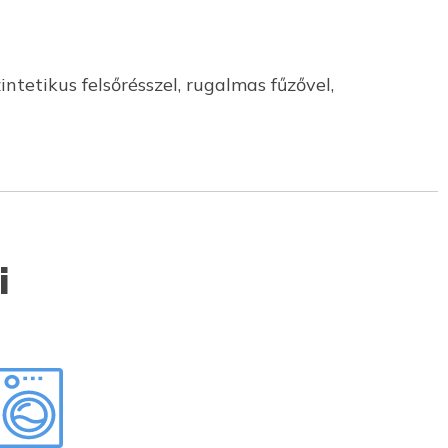
ntetikus felsőrésszel, rugalmas fűzővel,
i