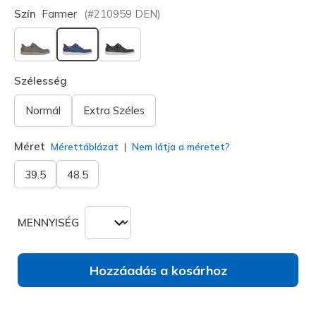
Szín
Farmer
(#
210959
DEN
)
kiválasztva
Szélesség
Normál
Extra Széles
Méret
Mérettáblázat
Nem látja a méretet?
39.5
48.5
MENNYISÉG
Hozzáadás a kosárhoz