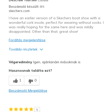
Describe Yourself
Casual
Beszámoló készült itt:
skechers.com
I have an earlier version of a Skechers boat shoe with a
wonderful cork insole, perfect for wearing without socks. I
was really hoping for the same here and was mildly
disappointed. Other than that, great shoe!
Fordítás megjelenítése
További részletek
Profi
Végeredmény
Igen, ajánlanám másoknak is
Attractive Design
Hasznosnak találta ezt?
Stylish
1
0
Kontra
Beszámoló Megjelölése
Hoped for a cork insole like my older ones
Legjobb használat
5
Casual Wear