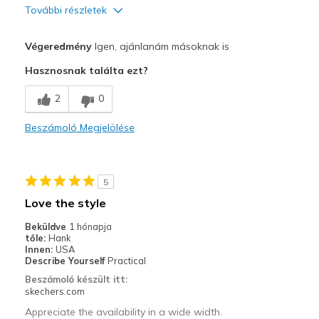
További részletek
Profi
Végeredmény
Igen, ajánlanám másoknak is
Attractive Design
Hasznosnak találta ezt?
Breathe Well
2
0
Comfortable
Beszámoló Megjelölése
Durable
Stylish
5
Legjobb használat
Love the style
Casual Wear
Beküldve
1 hónapja
tőle:
Hank
Going Out
Innen:
USA
Describe Yourself
Practical
Special Occasions
Beszámoló készült itt:
skechers.com
Travel
Appreciate the availability in a wide width.