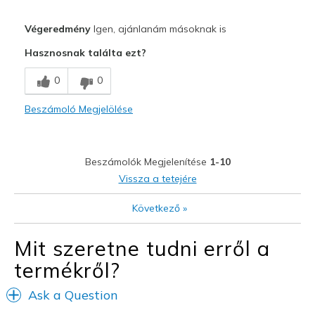
Profi
Végeredmény
Igen, ajánlanám másoknak is
Attractive Design
Hasznosnak találta ezt?
Breathe Well
0
0
Comfortable
Beszámoló Megjelölése
Durable
Stylish
Beszámolók Megjelenítése
1-10
Legjobb használat
Vissza a tetejére
Casual Wear
Következő
»
Travel
Mit szeretne tudni erről a
Width
Feels true to width
termékről?
Sizing
Feels true to size
View On Shoes
Shoes are for Wearing
Ask a Question