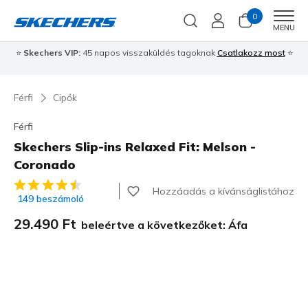
0
Men
MENU
⭐
Skechers VIP:
45 napos visszaküldés tagoknak
Csatlakozz most
⭐
Férfi
Cipők
Férfi
Skechers Slip-ins Relaxed Fit: Melson -
Coronado
3,5 az 5-ből ügyfélértékelés
Hozzáadás a kívánságlistához
149 beszámoló
29.490 Ft
beleértve a következőket: Áfa