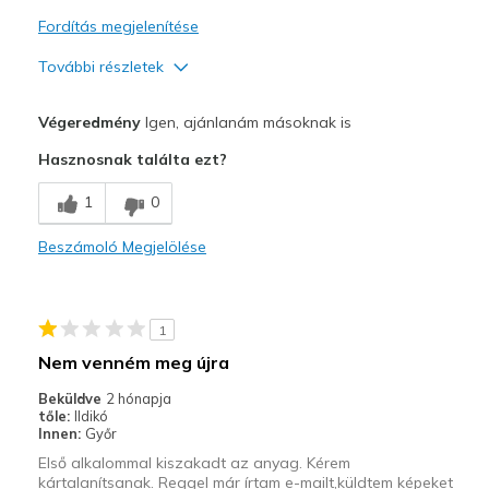
Width
Feels true to width
Fordítás megjelenítése
Sizing
Feels true to size
További részletek
View On Shoes
I'm Really Into Shoes
Profi
Végeredmény
Igen, ajánlanám másoknak is
Attractive Design
Hasznosnak találta ezt?
Breathe Well
1
0
Comfortable
Beszámoló Megjelölése
Durable
Stylish
1
Legjobb használat
Nem venném meg újra
Casual Wear
Beküldve
2 hónapja
tőle:
Ildikó
Going Out
Innen:
Győr
Első alkalommal kiszakadt az anyag. Kérem
Travel
kártalanítsanak. Reggel már írtam e-mailt,küldtem képeket