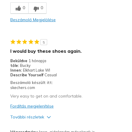
0
0
Beszámoló Megjelölése
5
I would buy these shoes again.
Beküldve
1 hónapja
tőle:
Bucky
Innen:
Elkhart Lake WI
Describe Yourself
Casual
Beszámoló készült itt:
skechers.com
Very easy to get on and comfortable.
Fordítás megjelenítése
További részletek
Profi