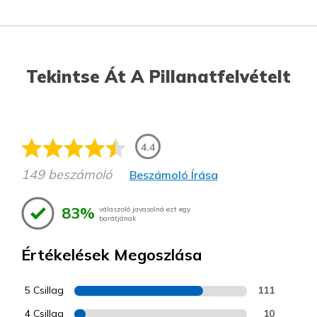
Tekintse Át A Pillanatfelvételt
4.4
149 beszámoló
Beszámoló Írása
83%
válaszoló javasolná ezt egy
barátjának
Értékelések Megoszlása
5 Csillag
111
4 Csillag
10