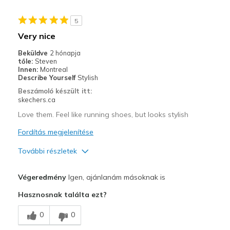
Stylish
5
Kontra
Very nice
None it is perfect
Beküldve
2 hónapja
tőle:
Steven
Legjobb használat
Innen:
Montreal
Describe Yourself
Stylish
Casual Wear
Beszámoló készült itt:
skechers.ca
Going Out
Love them. Feel like running shoes, but looks stylish
Travel
Fordítás megjelenítése
Width
Feels true to width
További részletek
Sizing
Feels true to size
View On Shoes
Shoes are for Wearing
Profi
Végeredmény
Igen, ajánlanám másoknak is
Attractive Design
Hasznosnak találta ezt?
Comfortable
0
0
Durable