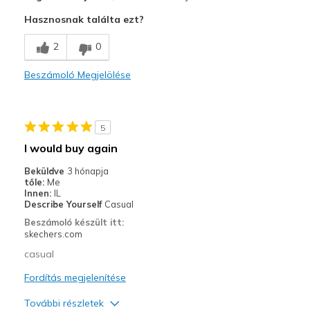
Comfortable
Hasznosnak találta ezt?
Kontra
2
0
Poor Quality
Beszámoló Megjelölése
Legjobb használat
Casual Wear
5
Width
Feels true to width
I would buy again
Sizing
Feels true to size
Beküldve
3 hónapja
View On Shoes
I'm Into Shoes
tőle:
Me
Innen:
IL
Describe Yourself
Casual
Beszámoló készült itt:
skechers.com
casual
Fordítás megjelenítése
További részletek