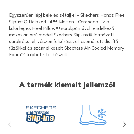
Egyszerűen lépj bele és sétálj el – Skechers Hands Free
Slip-ins® Relaxed Fit™: Melson - Coronado. Ez a
különleges Heel Pillow™ sarokpárnával rendelkező
mokaszin orrú modell Skechers Slip-ins® formázott
sarokrésszel, vászon felsőrésszel, csomózott díszítő
fűzőkkel és szénnel kezelt Skechers Air-Cooled Memory
Foam™ talpbetéttel készült.
A termék kiemelt jellemzői