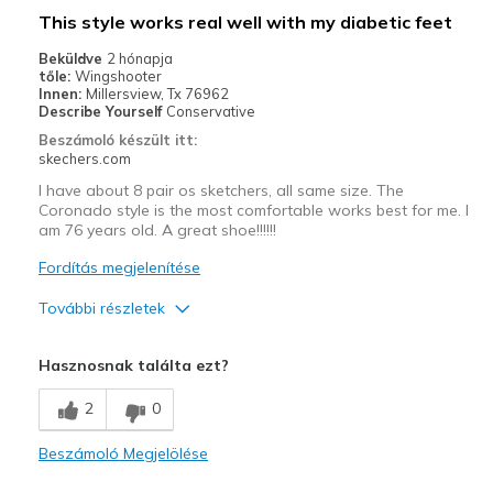
This style works real well with my diabetic feet
Going Out
Beküldve
2 hónapja
tőle:
Wingshooter
Width
Feels true to width
Innen:
Millersview, Tx 76962
Describe Yourself
Conservative
Sizing
Feels true to size
Beszámoló készült itt:
View On Shoes
Shoes are for Wearing
skechers.com
I have about 8 pair os sketchers, all same size. The
Coronado style is the most comfortable works best for me. I
am 76 years old. A great shoe!!!!!!
Fordítás megjelenítése
További részletek
Profi
Hasznosnak találta ezt?
Attractive Design
2
0
Comfortable
Beszámoló Megjelölése
Durable