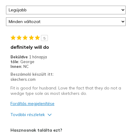
5
definitely will do
Beküldve
1 hónapja
tőle:
George
Innen:
NC
Beszámoló készült itt:
skechers.com
Fit is good for husband. Love the fact that they do not a
wedge type sole as most sketchers do.
Fordítás megjelenítése
További részletek
Width
Feels true to width
Hasznosnak találta ezt?
Sizing
Feels true to size