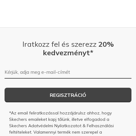
Iratkozz fel és szerezz
20%
kedvezményt*
E-mail-cím
REGISZTRÁCIÓ
*Az email feliratkozással hozzájárulsz ahhoz, hogy
Skechers emaileket kapj tőlünk, illetve elfogadod a
Skechers
Adatvédelmi Nyilatkozatot
&
Felhasználási
feltételeket.
Valamennyi termék nem szerepel a