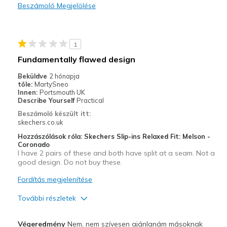
Beszámoló Megjelölése
Stylish
Legjobb használat
1
Casual Wear
Fundamentally flawed design
Going Out
Beküldve
2 hónapja
tőle:
MartySneo
Special Occasions
Innen:
Portsmouth UK
Describe Yourself
Practical
Travel
Beszámoló készült itt:
skechers.co.uk
Width
Feels true to width
Hozzászólások róla: Skechers Slip-ins Relaxed Fit: Melson -
Sizing
Feels true to size
Coronado
I have 2 pairs of these and both have split at a seam. Not a
View On Shoes
I'm Into Shoes
good design. Do not buy these.
Fordítás megjelenítése
További részletek
Profi
Végeredmény
Nem, nem szívesen ajánlanám másoknak