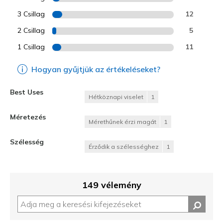
3 Csillag
12
2 Csillag
5
1 Csillag
11
Hogyan gyűjtjük az értékeléseket?
Best Uses
Hétköznapi viselet
1
Méretezés
Mérethűnek érzi magát
1
Szélesség
Érződik a szélességhez
1
149 vélemény