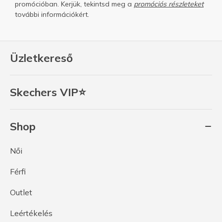
promócióban. Kerjük, tekintsd meg a
promóciós részleteket
további információkért.
Üzletkereső
Skechers VIP⭐
Shop
Női
Férfi
Outlet
Leértékelés