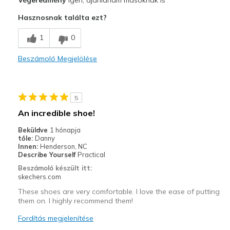
Végeredmény
Igen, ajánlanám másoknak is
Comfortable
Hasznosnak találta ezt?
Legjobb használat
1
0
Casual Wear
Beszámoló Megjelölése
Travel
Width
Feels true to width
5
Sizing
Feels true to size
An incredible shoe!
View On Shoes
Shoes are for Wearing
Beküldve
1 hónapja
tőle:
Danny
Innen:
Henderson, NC
Describe Yourself
Practical
Beszámoló készült itt:
skechers.com
These shoes are very comfortable. I love the ease of putting
them on. I highly recommend them!
Fordítás megjelenítése